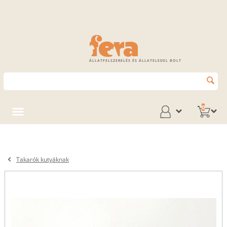
ÁLLATFELSZERELÉS ÉS ÁLLATELEDEL BOLT
0
Takarók kutyáknak