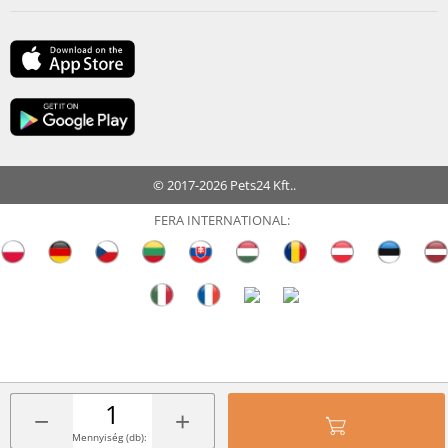
© 2017-2026 Pets24 Kft..
FERA INTERNATIONAL:
−
+
Mennyiség (db):