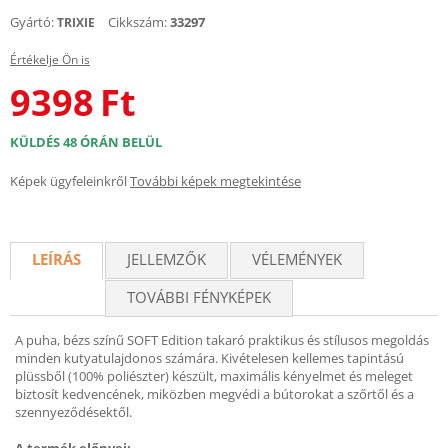
Gyártó:
Cikkszám:
33297
TRIXIE
Értékelje Ön is
9398
Ft
KÜLDÉS 48 ÓRÁN BELÜL
Képek ügyfeleinkről
További képek megtekintése
LEÍRÁS
JELLEMZŐK
VÉLEMÉNYEK
TOVÁBBI FÉNYKÉPEK
A puha, bézs színű SOFT Edition takaró praktikus és stílusos megoldás
minden kutyatulajdonos számára. Kivételesen kellemes tapintású
plüssből (100% poliészter) készült, maximális kényelmet és meleget
biztosít kedvencének, miközben megvédi a bútorokat a szőrtől és a
szennyeződésektől.