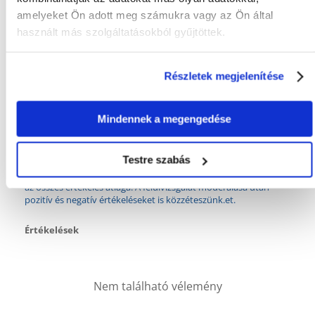
amelyeket Ön adott meg számukra vagy az Ön által
Gyakori Kérdések (GYIK)
használt más szolgáltatásokból gyűjtöttek.
Részletek megjelenítése
Tulajdonságok
GYÁRTÓ:
TRIXIE
Mindennek a megengedése
Mi a termék értékelési szabályzat?
Testre szabás
Csak regisztrált FERA.HU vásárlók írhatnak véleményt, akik
megvásárolták ezt a terméket. A csillagok által adott értékelés
az összes értékelés átlaga. A felülvizsgálat moderálása után
pozitív és negatív értékeléseket is közzéteszünk.et.
Értékelések
Nem található vélemény