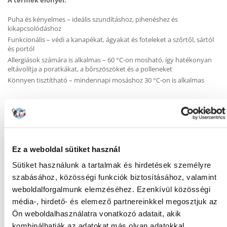
A termék előnyei:
Puha és kényelmes – ideális szundításhoz, pihenéshez és
kikapcsolódáshoz
Funkcionális – védi a kanapékat, ágyakat és foteleket a szőrtől, sártól
és portól
Allergiások számára is alkalmas – 60 °C-on mosható, így hatékonyan
eltávolítja a poratkákat, a bőrszöszöket és a polleneket
Könnyen tisztítható – mindennapi mosáshoz 30 °C-on is alkalmas
Méretek: 150 × 100 cm
Anyag: puha plüss (100% poliészter)
Szín: bézs
Ez az elegáns takaró otthon és utazás közben is kiválóan használható
Ez a weboldal sütiket használ
– bárhol, ahol kedvencednek szüksége van egy kényelmes helyre.
Sütiket használunk a tartalmak és hirdetések személyre
szabásához, közösségi funkciók biztosításához, valamint
weboldalforgalmunk elemzéséhez. Ezenkívül közösségi
média-, hirdető- és elemező partnereinkkel megosztjuk az
KÉRDEZZ TŐLÜNK!
Ön weboldalhasználatra vonatkozó adatait, akik
kombinálhatják az adatokat más olyan adatokkal,