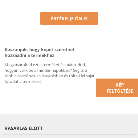
ÉRTÉKELJE ÖN IS
Köszönjük, hogy képet szeretnél
hozzáadni a termékhez
Megvásároltad ezt a terméket és már tudod,
hogyan válik be a mindennapokban? Segíts a
többi vásárlónak a választásban és töltsd fel saját
fotódat a termékről.
KÉP
FELTÖLTÉSE
VÁSÁRLÁS ELŐTT