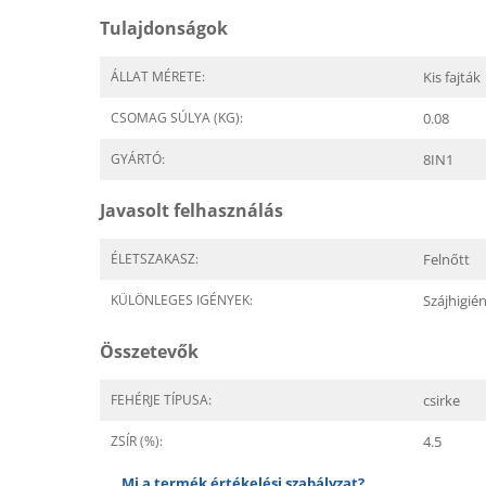
Tulajdonságok
ÁLLAT MÉRETE:
Kis fajták
CSOMAG SÚLYA (KG):
0.08
GYÁRTÓ:
8IN1
Javasolt felhasználás
ÉLETSZAKASZ:
Felnőtt
KÜLÖNLEGES IGÉNYEK:
Szájhigién
Összetevők
FEHÉRJE TÍPUSA:
csirke
ZSÍR (%):
4.5
Mi a termék értékelési szabályzat?