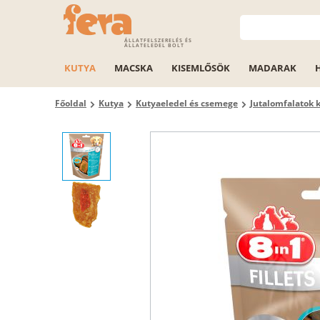
ÁLLATFELSZERELÉS ÉS
ÁLLATELEDEL BOLT
KUTYA
MACSKA
KISEMLŐSÖK
MADARAK
Főoldal
Kutya
Kutyaeledel és csemege
Jutalomfalatok 