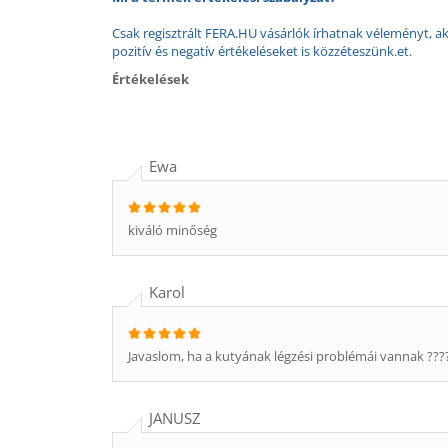
Csak regisztrált FERA.HU vásárlók írhatnak véleményt, aki
pozitív és negatív értékeléseket is közzéteszünk.et.
Értékelések
Ewa
kiváló minőség
Karol
Javaslom, ha a kutyának légzési problémái vannak ???
JANUSZ