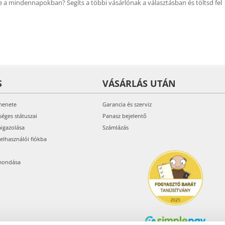
 a mindennapokban? Segíts a többi vásárlónak a választásban és töltsd fel
S
VÁSÁRLÁS UTÁN
menete
Garancia és szerviz
séges státuszai
Panasz bejelentő
aigazolása
Számlázás
felhasználói fiókba
mondása