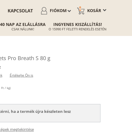
0
KAPCSOLAT
FIÓKOM
KOSÁR
40 NAP AZ ELÁLLÁSRA
INGYENES KISZÁLLÍTÁS!
CSAK NÁLUNK!
O 15990 FT FELETTI RENDELÉS ESETÉN
lets Pro Breath S 80 g
2
ek
Értékelje Ön is
Ft / kg)
kérni, ha a termék újra készleten lesz
képek megtekintése