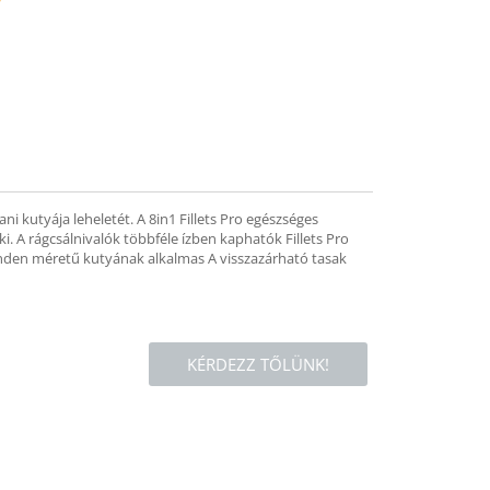
mend
i kutyája leheletét. A 8in1 Fillets Pro egészséges
i. A rágcsálnivalók többféle ízben kaphatók Fillets Pro
Minden méretű kutyának alkalmas A visszazárható tasak
KÉRDEZZ TŐLÜNK!