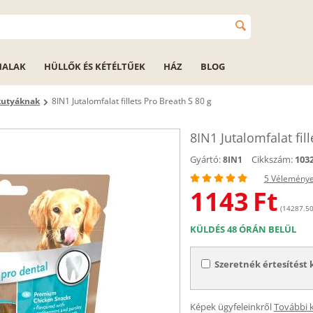
HALAK
HÜLLŐK ÉS KÉTÉLTŰEK
HÁZ
BLOG
kutyáknak
8IN1 Jutalomfalat fillets Pro Breath S 80 g
8IN1 Jutalomfalat fil
Gyártó:
Cikkszám:
103
8IN1
5 Vélemény
1143
Ft
(14287.50 
KÜLDÉS 48 ÓRÁN BELÜL
Szeretnék értesítést 
Képek ügyfeleinkről
További 