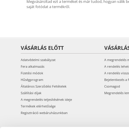
Megvásároltad ezt a terméket és már tudod, hogyan válik be
saját fotódat a termékről.
VÁSÁRLÁS ELŐTT
VÁSÁRLÁ
Adatvédelmi szabályzat
A megrendelés 
Fera alkalmazás
A rendelés lehet
Fizetési módok
A rendelés vissz
Hűségprogram
Bejelentkezés a 
Általános Szerződési Feltételek
Csomagod
Szállítási díjak
Megrendelés le
A megrendelés teljesítésének ideje
Termékek elérhetősége
Regisztráció webáruházunkban