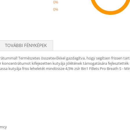
0%
0%
Recom
TOVÁBBI FÉNYKÉPEK
átummal! Természetes összetevőkkel gazdagítva, hogy segítsen frissen tartan
r koncentrátumot kifejezetten kutyája jólétének támogatására fejlesztették k
a kutyája friss leheletét mindössze 4,5% zsír 8in1 Fillets Pro Breath S - 
emcy