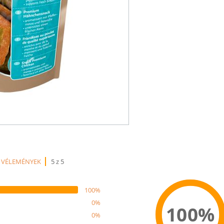
 VÉLEMÉNYEK
5 z 5
100%
0%
100%
0%