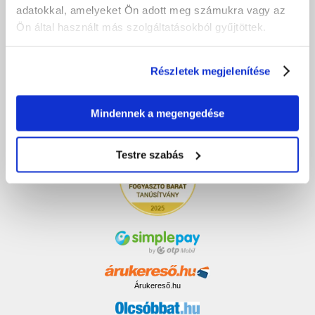
Megrendelés lemondása
adatokkal, amelyeket Ön adott meg számukra vagy az
Ön által használt más szolgáltatásokból gyűjtöttek.
VÁSÁRLÁS UTÁN
Részletek megjelenítése
Garancia és szerviz
Panasz bejelentő
Számlázás
Mindennek a megengedése
Testre szabás
Árukereső.hu