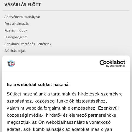
VÁSÁRLÁS ELŐTT
Adatvédelmi szabályzat
Fera alkalmazás
Fizetési módok
Hűségprogram
Általános Szerződési Feltételek
Szállítási díjak
A megrendelés teljesítésének ideje
Termékek elérhetősége
Regisztráció webáruházunkban
Ez a weboldal sütiket használ
VÁSÁRLÁS
Sütiket használunk a tartalmak és hirdetések személyre
A megrendelés menete
szabásához, közösségi funkciók biztosításához,
A rendelés lehetséges státuszai
valamint weboldalforgalmunk elemzéséhez. Ezenkívül
A rendelés visszaigazolása
közösségi média-, hirdető- és elemező partnereinkkel
Bejelentkezés a felhasználói fiókba
megosztjuk az Ön weboldalhasználatra vonatkozó
Csomagod
adatait, akik kombinálhatják az adatokat más olyan