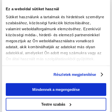
Ez a weboldal sütiket használ
Sütiket használunk a tartalmak és hirdetések személyre
szabásához, közösségi funkciók biztosításához,
AQUAEL Szekrény Glossy
AQUA NOVA 5 az 1-ben
valamint weboldalforgalmunk elemzéséhez. Ezenkívül
Fehér Zd 120
tisztító készlet
közösségi média-, hirdető- és elemező partnereinkkel
megosztjuk az Ön weboldalhasználatra vonatkozó
adatait, akik kombinálhatják az adatokat más olyan
96126
Ft
1471
Ft
adatokkal, amelyeket Ön adott meg számukra vagy az
Ön által használt más szolgáltatásokból gyűjtöttek.
KOSÁRBA
KOSÁRBA
Részletek megjelenítése
Mindennek a megengedése
Testre szabás