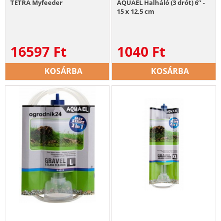
TETRA Myfeeder
AQUAEL Halháló (3 drót) 6” -
15 x 12,5 cm
16597
Ft
1040
Ft
KOSÁRBA
KOSÁRBA