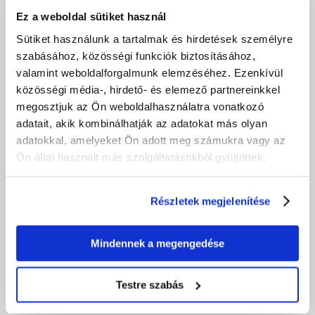
Ez a weboldal sütiket használ
VÁSÁRLÁS ELŐTT
Sütiket használunk a tartalmak és hirdetések személyre
VÁSÁRLÁS
szabásához, közösségi funkciók biztosításához,
valamint weboldalforgalmunk elemzéséhez. Ezenkívül
közösségi média-, hirdető- és elemező partnereinkkel
VÁSÁRLÁS UTÁN
megosztjuk az Ön weboldalhasználatra vonatkozó
adatait, akik kombinálhatják az adatokat más olyan
adatokkal, amelyeket Ön adott meg számukra vagy az
Ön által használt más szolgáltatásokból gyűjtöttek.
Részletek megjelenítése
Mindennek a megengedése
Árukereső.hu
Testre szabás
Olcsóbbat.hu – Spórolni