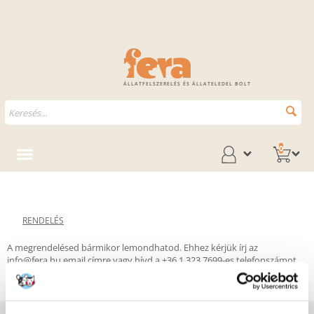
ÁLLATFELSZERELÉS ÉS ÁLLATELEDEL BOLT
0
RENDELÉS
A megrendelésed bármikor lemondhatod. Ehhez kérjük írj az
info@fera.hu
email címre vagy hívd a +36 1 323 7699-es telefonszámot,
és mindenképpen add meg a rendelésed számát.