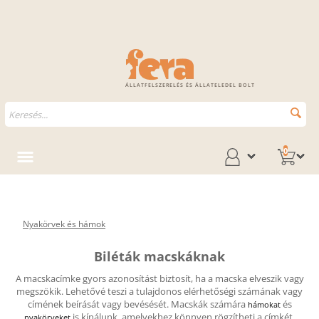
ÁLLATFELSZERELÉS ÉS ÁLLATELEDEL BOLT
0
Nyakörvek és hámok
Biléták macskáknak
A macskacímke gyors azonosítást biztosít, ha a macska elveszik vagy
megszökik. Lehetővé teszi a tulajdonos elérhetőségi számának vagy
címének beírását vagy bevésését. Macskák számára
és
hámokat
is kínálunk, amelyekhez könnyen rögzítheti a címkét.
nyakörveket