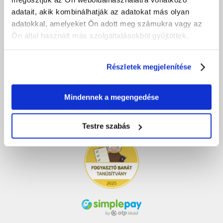
A rendelés visszaigazolása
adatait, akik kombinálhatják az adatokat más olyan
Bejelentkezés a felhasználói fiókba
adatokkal, amelyeket Ön adott meg számukra vagy az
Csomagod
Ön által használt más szolgáltatásokból gyűjtöttek.
Megrendelés lemondása
Részletek megjelenítése
VÁSÁRLÁS UTÁN
Garancia és szerviz
Mindennek a megengedése
Panasz bejelentő
Számlázás
Testre szabás