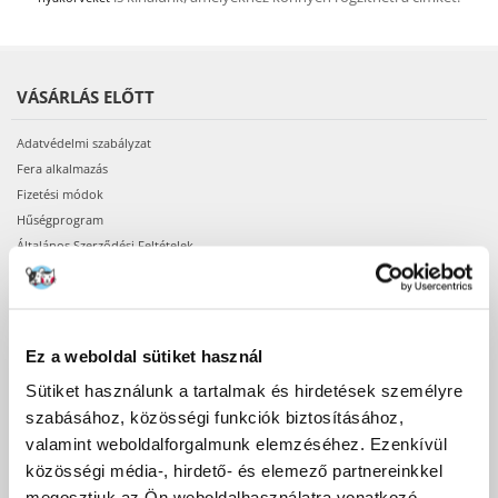
VÁSÁRLÁS ELŐTT
Adatvédelmi szabályzat
Fera alkalmazás
Fizetési módok
Hűségprogram
Általános Szerződési Feltételek
Szállítási díjak
A megrendelés teljesítésének ideje
Termékek elérhetősége
Regisztráció webáruházunkban
Ez a weboldal sütiket használ
Sütiket használunk a tartalmak és hirdetések személyre
VÁSÁRLÁS
szabásához, közösségi funkciók biztosításához,
valamint weboldalforgalmunk elemzéséhez. Ezenkívül
A megrendelés menete
közösségi média-, hirdető- és elemező partnereinkkel
A rendelés lehetséges státuszai
megosztjuk az Ön weboldalhasználatra vonatkozó