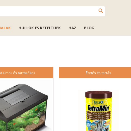
HALAK
HÜLLŐK ÉS KÉTÉLTŰEK
HÁZ
BLOG
riumok és tartozékok
Etetés és tartás