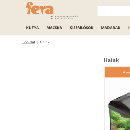
ÁLLATFELSZERELÉS ÉS
ÁLLATELEDEL BOLT
KUTYA
MACSKA
KISEMLŐSÖK
MADARAK
Főoldal
Halak
Halak
Akvá