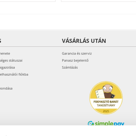
S
VÁSÁRLÁS UTÁN
menete
Garancia és szerviz
séges státuszai
Panasz bejelentő
aigazolása
Számlázás
felhasználói fiókba
mondása