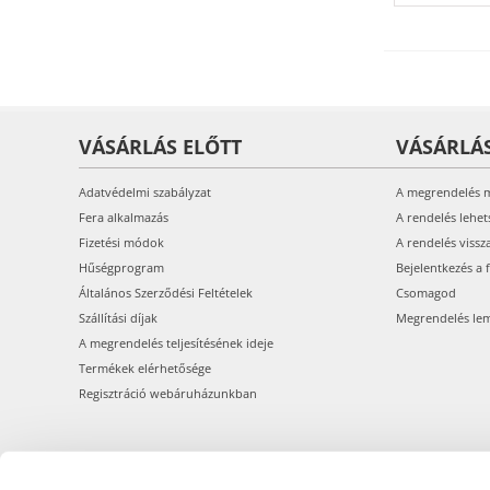
VÁSÁRLÁS ELŐTT
VÁSÁRLÁ
Adatvédelmi szabályzat
A megrendelés 
Fera alkalmazás
A rendelés lehet
Fizetési módok
A rendelés vissz
Hűségprogram
Bejelentkezés a 
Általános Szerződési Feltételek
Csomagod
Szállítási díjak
Megrendelés le
A megrendelés teljesítésének ideje
Termékek elérhetősége
Regisztráció webáruházunkban