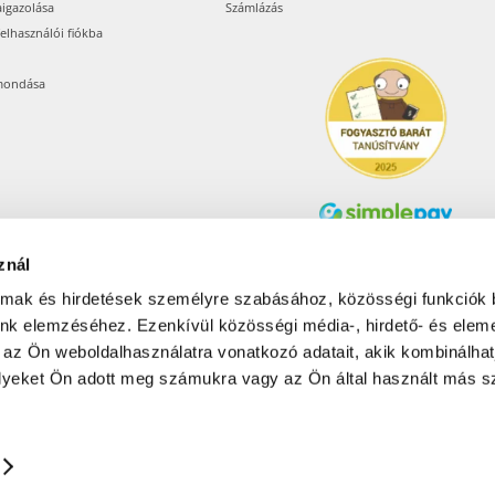
aigazolása
Számlázás
felhasználói fiókba
mondása
znál
Árukereső.hu
almak és hirdetések személyre szabásához, közösségi funkciók 
unk elemzéséhez. Ezenkívül közösségi média-, hirdető- és elem
 az Ön weboldalhasználatra vonatkozó adatait, akik kombinálhat
Olcsóbbat.hu – Spórolni
tudni kell
yeket Ön adott meg számukra vagy az Ön által használt más sz
© 2017-2026 Pets24 Kft..
ONAL: