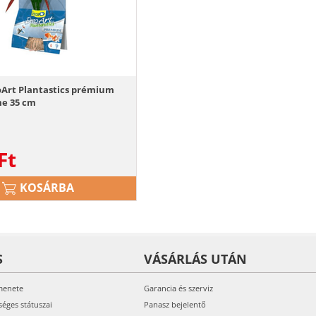
Art Plantastics prémium
e 35 cm
Ft
KOSÁRBA
S
VÁSÁRLÁS UTÁN
menete
Garancia és szerviz
séges státuszai
Panasz bejelentő