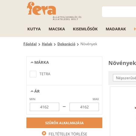
ÁLLATFELSZERELÉS ÉS
ÁLLATELEDEL BOLT
KUTYA
MACSKA
KISEMLŐSÖK
MADARAK
Főoldal
Halak
Dekoráció
Növények
Növények
MÁRKA
Nem található a keresési feltételeknek
megfelelő elem
TETRA
Népszerűség
ÁR
MIN
MAX
–
SZŰRŐK ALKALMAZÁSA
FELTÉTELEK TÖRLÉSE