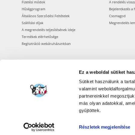
Fizetési módok
A rendelés vissz
Hűségprogram
Bejelentkezés a 
Általános Szerződési Feltételek
Csomagod
Szállítási díjak
Megrendelés le
A megrendelés teljesítésének ideje
Termékek elérhetősége
Regisztráció webáruházunkban
Ez a weboldal sütiket has
Sütiket használunk a tart
valamint weboldalforgalm
partnereinkkel megosztjuk
más olyan adatokkal, amel
gyűjtöttek.
Részletek megjelenítése
FERA INTERNATI