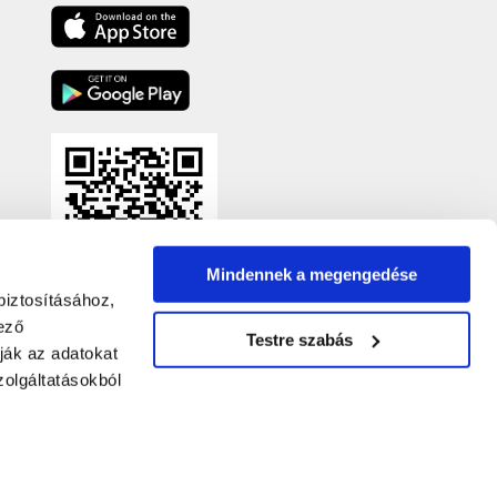
Mindennek a megengedése
biztosításához,
ező
Testre szabás
ják az adatokat
olgáltatásokból