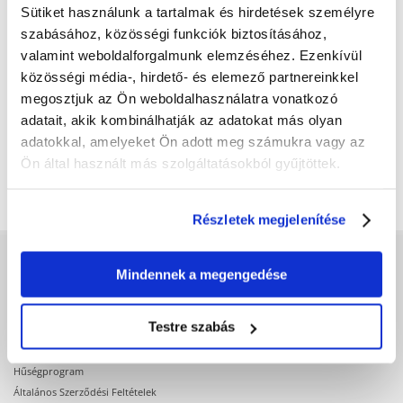
Sütiket használunk a tartalmak és hirdetések személyre
szabásához, közösségi funkciók biztosításához,
ZOLUX NEOLIFE Neopark
valamint weboldalforgalmunk elemzéséhez. Ezenkívül
tengerimalac ketrec
közösségi média-, hirdető- és elemező partnereinkkel
105x105x35 cm kék
megosztjuk az Ön weboldalhasználatra vonatkozó
adatait, akik kombinálhatják az adatokat más olyan
16053
Ft
adatokkal, amelyeket Ön adott meg számukra vagy az
Ön által használt más szolgáltatásokból gyűjtöttek.
KOSÁRBA
Részletek megjelenítése
VÁSÁRLÁS ELŐTT
Mindennek a megengedése
Adatvédelmi szabályzat
Testre szabás
Fera alkalmazás
Fizetési módok
Hűségprogram
Általános Szerződési Feltételek