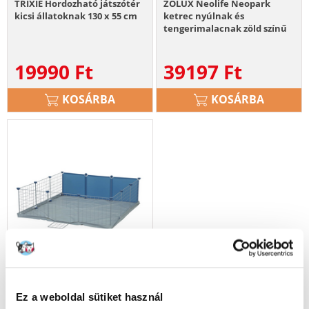
TRIXIE Hordozható játszótér
ZOLUX Neolife Neopark
kicsi állatoknak 130 x 55 cm
ketrec nyúlnak és
tengerimalacnak zöld színű
19990
Ft
39197
Ft
KOSÁRBA
KOSÁRBA
Ez a weboldal sütiket használ