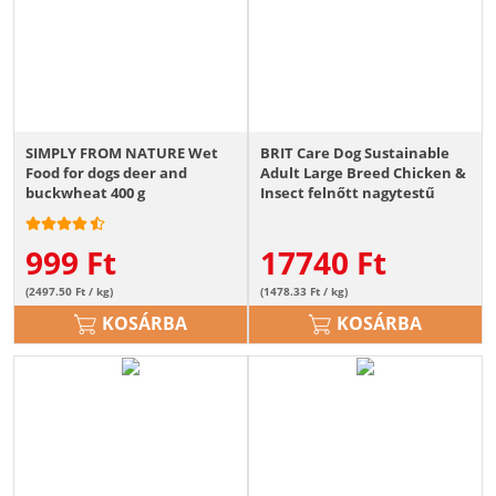
SIMPLY FROM NATURE Wet
BRIT Care Dog Sustainable
Food for dogs deer and
Adult Large Breed Chicken &
buckwheat 400 g
Insect felnőtt nagytestű
kutyatáp csirkével és
rovarokkal 12kg
999
Ft
17740
Ft
(2497.50 Ft / kg)
(1478.33 Ft / kg)
KOSÁRBA
KOSÁRBA