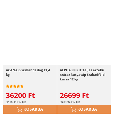
ACANA Grasslands dog 11,4
ALPHA SPIRIT Teljes értékű
kg
száraz kutyatáp Szabadföldi
kacsa 12 kg
36200
Ft
26699
Ft
(3175.44 Ft / kg)
(2224.92 Ft / kg)
KOSÁRBA
KOSÁRBA