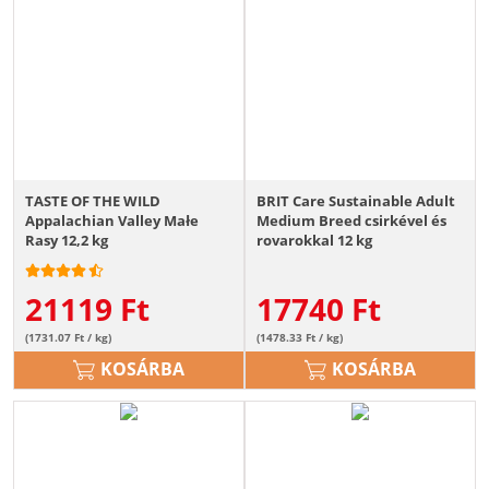
TASTE OF THE WILD
BRIT Care Sustainable Adult
Appalachian Valley Małe
Medium Breed csirkével és
Rasy 12,2 kg
rovarokkal 12 kg
21119
Ft
17740
Ft
(1731.07 Ft / kg)
(1478.33 Ft / kg)
KOSÁRBA
KOSÁRBA