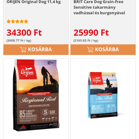
ORIJEN Original Dog 11,4 kg
BRIT Care Dog Grain-free
Sensitive takarmány
vadhússal és burgonyával
12kg
34300
Ft
25990
Ft
(3008.77 Ft / kg)
(2165.83 Ft / kg)
KOSÁRBA
KOSÁRBA