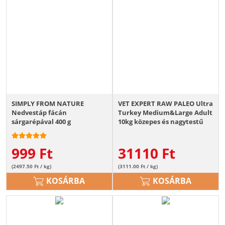
SIMPLY FROM NATURE
VET EXPERT RAW PALEO Ultra
Nedvestáp fácán
Turkey Medium&Large Adult
sárgarépával 400 g
10kg közepes és nagytestű
kutyáknak pulyka
999
Ft
31110
Ft
(2497.50 Ft / kg)
(3111.00 Ft / kg)
KOSÁRBA
KOSÁRBA