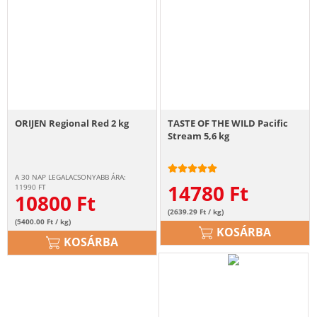
ORIJEN Regional Red 2 kg
TASTE OF THE WILD Pacific
Stream 5,6 kg
A 30 NAP LEGALACSONYABB ÁRA:
14780
Ft
11990
FT
10800
Ft
(2639.29 Ft / kg)
(5400.00 Ft / kg)
KOSÁRBA
KOSÁRBA