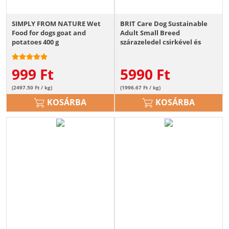
SIMPLY FROM NATURE Wet
BRIT Care Dog Sustainable
Food for dogs goat and
Adult Small Breed
potatoes 400 g
szárazeledel csirkével és
rovarokkal 3 kg
999
Ft
5990
Ft
(2497.50 Ft / kg)
(1996.67 Ft / kg)
KOSÁRBA
KOSÁRBA