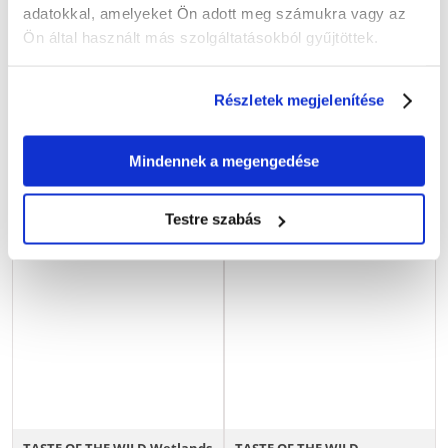
adatokkal, amelyeket Ön adott meg számukra vagy az
6146
Ft
20589
Ft
Ön által használt más szolgáltatásokból gyűjtöttek.
(3073.00 Ft / kg)
(1715.75 Ft / kg)
KOSÁRBA
KOSÁRBA
Részletek megjelenítése
Mindennek a megengedése
Testre szabás