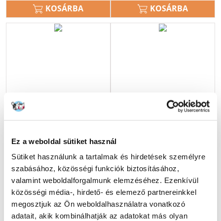
KOSÁRBA
KOSÁRBA
Ez a weboldal sütiket használ
Sütiket használunk a tartalmak és hirdetések személyre
szabásához, közösségi funkciók biztosításához,
valamint weboldalforgalmunk elemzéséhez. Ezenkívül
TASTE OF THE WILD High
ALPHA SPIRIT The only one 7
közösségi média-, hirdető- és elemező partnereinkkel
Prairie 2 kg
days formula 12 kg Teljes
megosztjuk az Ön weboldalhasználatra vonatkozó
értékű száraz kutyaeledel
adatait, akik kombinálhatják az adatokat más olyan