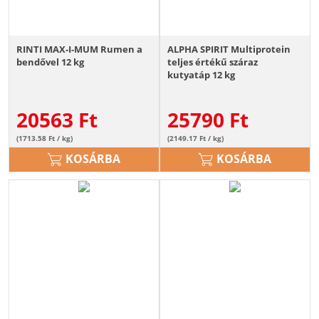
RINTI MAX-I-MUM Rumen a
ALPHA SPIRIT Multiprotein
bendővel 12 kg
teljes értékű száraz
kutyatáp 12 kg
20563
Ft
25790
Ft
(1713.58 Ft / kg)
(2149.17 Ft / kg)
KOSÁRBA
KOSÁRBA