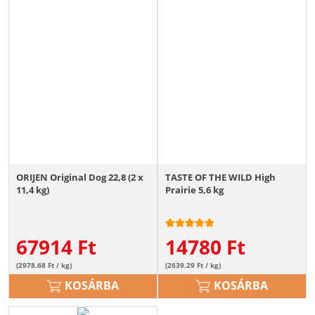
ORIJEN Original Dog 22,8 (2 x
TASTE OF THE WILD High
11,4 kg)
Prairie 5,6 kg
67914
Ft
14780
Ft
(2978.68 Ft / kg)
(2639.29 Ft / kg)
KOSÁRBA
KOSÁRBA