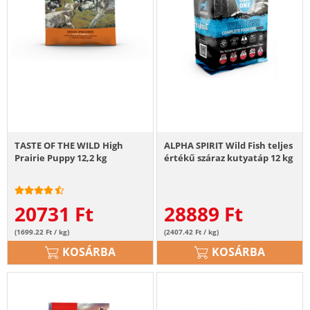
TASTE OF THE WILD High
ALPHA SPIRIT Wild Fish teljes
Prairie Puppy 12,2 kg
értékű száraz kutyatáp 12 kg
20731
Ft
28889
Ft
(1699.22 Ft / kg)
(2407.42 Ft / kg)
KOSÁRBA
KOSÁRBA