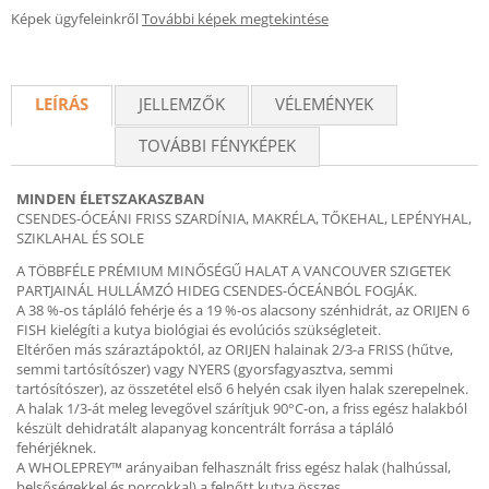
Képek ügyfeleinkről
További képek megtekintése
LEÍRÁS
JELLEMZŐK
VÉLEMÉNYEK
TOVÁBBI FÉNYKÉPEK
MINDEN ÉLETSZAKASZBAN
CSENDES-ÓCEÁNI FRISS SZARDÍNIA, MAKRÉLA, TŐKEHAL, LEPÉNYHAL,
SZIKLAHAL ÉS SOLE
A TÖBBFÉLE PRÉMIUM MINŐSÉGŰ HALAT A VANCOUVER SZIGETEK
PARTJAINÁL HULLÁMZÓ HIDEG CSENDES-ÓCEÁNBÓL FOGJÁK.
A 38 %-os tápláló fehérje és a 19 %-os alacsony szénhidrát, az ORIJEN 6
FISH kielégíti a kutya biológiai és evolúciós szükségleteit.
Eltérően más száraztápoktól, az ORIJEN halainak 2/3-a FRISS (hűtve,
semmi tartósítószer) vagy NYERS (gyorsfagyasztva, semmi
tartósítószer), az összetétel első 6 helyén csak ilyen halak szerepelnek.
A halak 1/3-át meleg levegővel szárítjuk 90°C-on, a friss egész halakból
készült dehidratált alapanyag koncentrált forrása a tápláló
fehérjéknek.
A WHOLEPREY™ arányaiban felhasznált friss egész halak (halhússal,
belsőségekkel és porcokkal) a felnőtt kutya összes