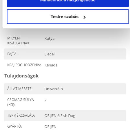
Gyakori Kérdések (GYIK)
Testre szabás
MILYEN
Kutya
KISÁLLATNAK:
FAJTA:
Eledel
KRAJ POCHODZENIA:
Kanada
Tulajdonságok
ÁLLAT MÉRETE:
Univerzális
CSOMAG SÚLYA
2
(KG):
TERMÉKCSALÁD:
ORIJEN 6 Fish Dog
GYÁRTÓ:
ORIJEN