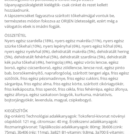
tápanyagszükségletét kielégítik- csak cinket és rezet kellett
hozzáadnunk.
A tápszemcséket fagyasztva szárított tőkehalmájjal vontuk be,
természetes módon fokozva az ORIJEN ízletességét, ezért még a
válogatós ebek is imádni fogják.
ÖSSZETÉTEL
Nyers egész szardella (18%), nyers egész makréla (11%), nyers egész
szürke tőkehal (10%), nyers lepényhal (6%), nyers egész kőhal (6%),
nyers egész nyelvhal (6%), dehidratált makréla (5%), dehidratált hering
(5%), dehidratált fehérhal (5%), dehidratált szardínia (5%), dehidratált
kék puha tőkehal (4%), heringolaj (4%), egész vörös lencse, egész
borsó, egész csicseriborsó, egész zöldlencse, lencse rost, egész pinto
bab, borsókeményítő, napraforgóolaj, szárított tengeri alga, friss egész
sütőtök, friss egész pézsmadinnye, friss egész cukkini, friss egész
sárgarépa, friss egész alma, friss egész körte, szárított cikóriagyökér,
friss kelkáposzta, friss spenót, friss cékla, friss fehérrépa, egész áfonya,
egész áfonya, egész saskatoon bogyók, kurkuma, máriatövis,
bojtorjángyökér, levendula, magyal, csipkebogyó.
KIEGÉSZÍTŐK
(kg-onként) Technológiai adalékanyagok: Tokoferol-kivonat növényi
olajokból: 121 mg, citromsav: 40 mg. Érzékszervi adalékanyagok:
Rozmaringkivonat: Táplálkozási adalékanyagok: 80mg: 3b606 (cink:
75mg), 3b406 (réz: 11mg), 3a821 B1-vitamin: 9,8mg, 3a700 E-vitamin: