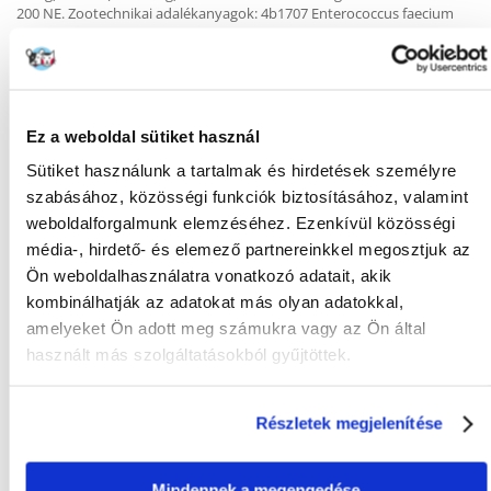
200 NE. Zootechnikai adalékanyagok: 4b1707 Enterococcus faecium
NCIMB 10415 1x10^9 CFU.
ANALITIKAI ÖSSZETEVŐK
Nyersfehérje 38%
Nyerszsír 18%
Nyers hamu 8,5%
Ez a weboldal sütiket használ
Nyersrost 5%
Sütiket használunk a tartalmak és hirdetések személyre
nedvesség 12%
Kalcium 1,5%
szabásához, közösségi funkciók biztosításához, valamint
Foszfor 1,1%
weboldalforgalmunk elemzéséhez. Ezenkívül közösségi
Omega-6 zsírsavak 2,1%
média-, hirdető- és elemező partnereinkkel megosztjuk az
Omega-3 zsírsavak 2,1%
DHA (dokozahexaénsav)0,7%
Ön weboldalhasználatra vonatkozó adatait, akik
EPA (eikozapentaénsav) 0,5%
kombinálhatják az adatokat más olyan adatokkal,
amelyeket Ön adott meg számukra vagy az Ön által
Az anyagcsere-energia 3880 kcal/kg (466 kcal 250ml/120g-os
csészében).
használt más szolgáltatásokból gyűjtöttek.
Részletek megjelenítése
KÉRDEZZ TŐLÜNK!
Mindennek a megengedése