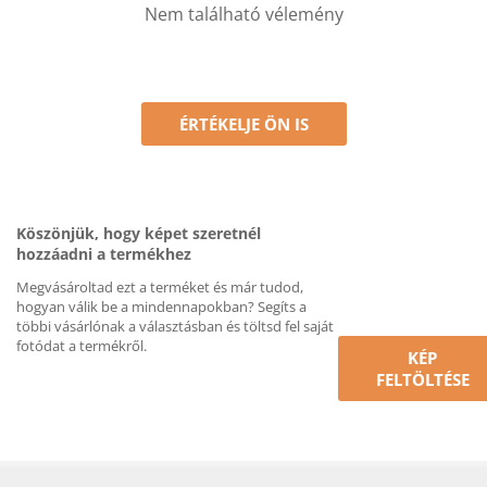
Nem található vélemény
ÉRTÉKELJE ÖN IS
Köszönjük, hogy képet szeretnél
hozzáadni a termékhez
Megvásároltad ezt a terméket és már tudod,
hogyan válik be a mindennapokban? Segíts a
többi vásárlónak a választásban és töltsd fel saját
fotódat a termékről.
KÉP
FELTÖLTÉSE