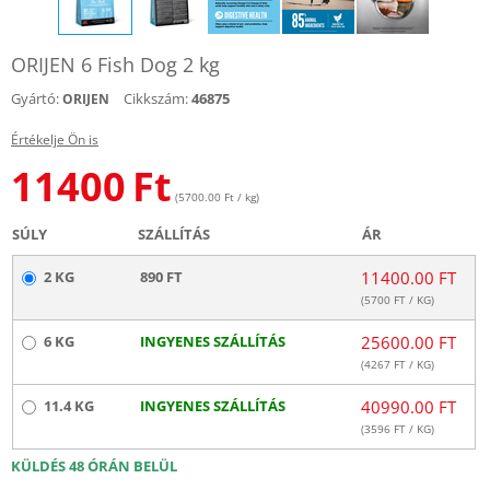
ORIJEN 6 Fish Dog 2 kg
Gyártó:
Cikkszám:
46875
ORIJEN
Értékelje Ön is
11400
Ft
(5700.00 Ft / kg)
SÚLY
SZÁLLÍTÁS
ÁR
2 KG
890 FT
11400.00 FT
(
5700
FT / KG)
6 KG
INGYENES SZÁLLÍTÁS
25600.00 FT
(
4267
FT / KG)
11.4 KG
INGYENES SZÁLLÍTÁS
40990.00 FT
(
3596
FT / KG)
KÜLDÉS 48 ÓRÁN BELÜL