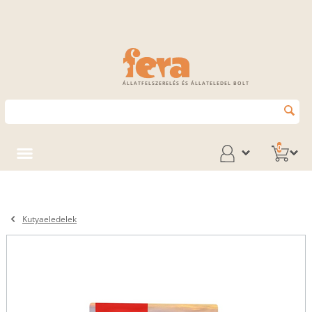
ÁLLATFELSZERELÉS ÉS ÁLLATELEDEL BOLT
0
Kutyaeledelek