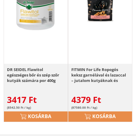
DR SEIDEL Flawitol
FITMIN For Life Ropogós
egészséges bőr és szép szőr
keksz garnélával és lazaccal
kutyák számára por 400g
– jutalom kutyáknak és
macskáknak 50 g
3417
Ft
4379
Ft
(8542.50 Ft / kg)
(87580.00 Ft / kg)
KOSÁRBA
KOSÁRBA