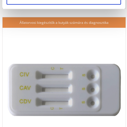
Állatorvosi kiegészítők a kutyák számára és diagnosztika