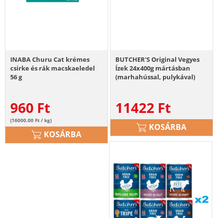
INABA Churu Cat krémes
BUTCHER'S Original Vegyes
csirke és rák macskaeledel
Ízek 24x400g mártásban
56 g
(marhahússal, pulykával)
zselében (csirkével,
bárányhússal) pástétomban
960
Ft
11422
Ft
(bendővel, csirkével és
bendővel)
(16000.00 Ft / kg)
KOSÁRBA
KOSÁRBA