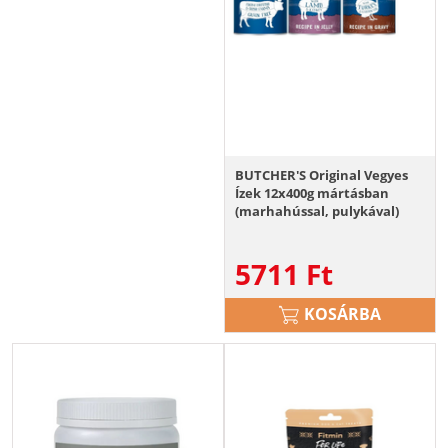
BUTCHER'S Original Vegyes
Ízek 12x400g mártásban
(marhahússal, pulykával)
zselében (csirkével,
bárányhússal) pástétomban
5711
Ft
(bendővel, csirkével és
bendővel)
KOSÁRBA