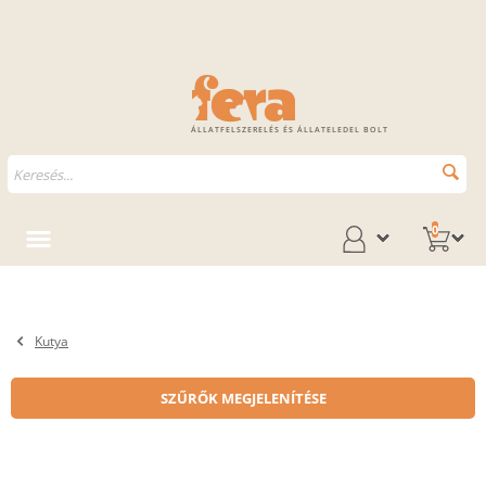
ÁLLATFELSZERELÉS ÉS ÁLLATELEDEL BOLT
0
Kutya
SZŰRŐK MEGJELENÍTÉSE