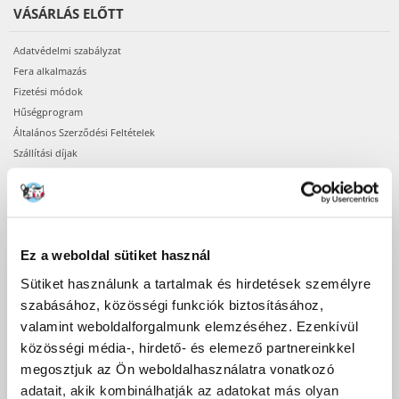
VÁSÁRLÁS ELŐTT
Adatvédelmi szabályzat
Fera alkalmazás
Fizetési módok
Hűségprogram
Általános Szerződési Feltételek
Szállítási díjak
A megrendelés teljesítésének ideje
Termékek elérhetősége
Regisztráció webáruházunkban
Ez a weboldal sütiket használ
VÁSÁRLÁS
Sütiket használunk a tartalmak és hirdetések személyre
A megrendelés menete
szabásához, közösségi funkciók biztosításához,
A rendelés lehetséges státuszai
valamint weboldalforgalmunk elemzéséhez. Ezenkívül
A rendelés visszaigazolása
közösségi média-, hirdető- és elemező partnereinkkel
Bejelentkezés a felhasználói fiókba
megosztjuk az Ön weboldalhasználatra vonatkozó
Csomagod
adatait, akik kombinálhatják az adatokat más olyan