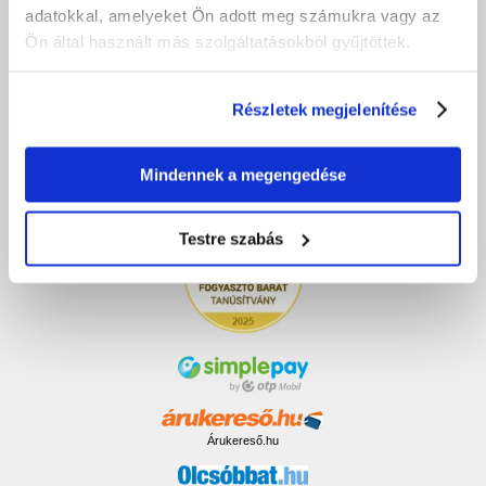
Megrendelés lemondása
adatokkal, amelyeket Ön adott meg számukra vagy az
Ön által használt más szolgáltatásokból gyűjtöttek.
VÁSÁRLÁS UTÁN
Részletek megjelenítése
Garancia és szerviz
Panasz bejelentő
Számlázás
Mindennek a megengedése
Testre szabás
Árukereső.hu