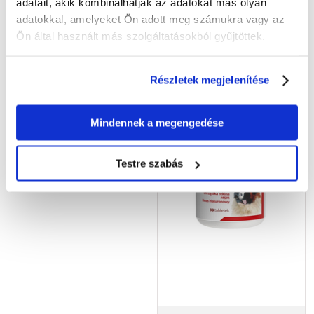
adatait, akik kombinálhatják az adatokat más olyan
mobilitás támogatására
adatokkal, amelyeket Ön adott meg számukra vagy az
4304
Ft
7662
Ft
Ön által használt más szolgáltatásokból gyűjtöttek.
(28690.67 Ft / kg)
KOSÁRBA
KOSÁRBA
Részletek megjelenítése
Mindennek a megengedése
Testre szabás