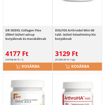
DR SEIDEL Collagen Flex
DOLFOS Arthrodol Mini 60
250ml ízületi szirup
tabl. ízületi készítmény kis
kutyáknak és macskáknak
kutyáknak
kollagénnel
4177
Ft
3129
Ft
(16708.00 Ft / l)
(31290.00 Ft / kg)
KOSÁRBA
KOSÁRBA