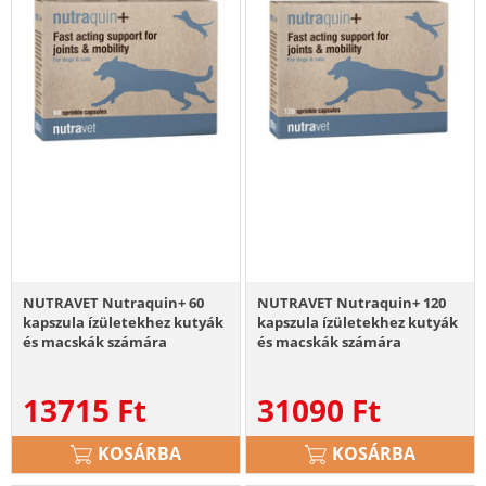
NUTRAVET Nutraquin+ 60
NUTRAVET Nutraquin+ 120
kapszula ízületekhez kutyák
kapszula ízületekhez kutyák
és macskák számára
és macskák számára
13715
Ft
31090
Ft
KOSÁRBA
KOSÁRBA