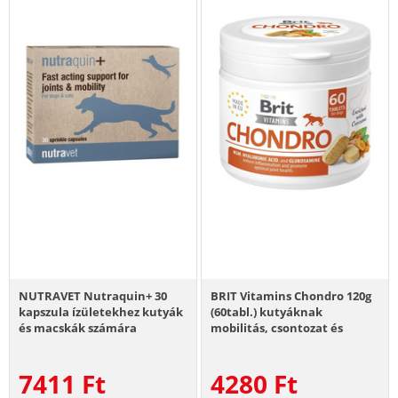
NUTRAVET Nutraquin+ 30
BRIT Vitamins Chondro 120g
kapszula ízületekhez kutyák
(60tabl.) kutyáknak
és macskák számára
mobilitás, csontozat és
ízületek támogatására
7411
Ft
4280
Ft