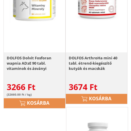
DOLFOS Dolvit Fosforan
DOLFOS ArthroHa mini 40
wapnia ADзE 90 tabl.
tabl. étrend-kiegészítő
vitaminok és ásványi
kutyák és macskák
anyagok kutyáknak
ízületeinek
3266
Ft
3674
Ft
(32660.00 Ft / kg)
KOSÁRBA
KOSÁRBA