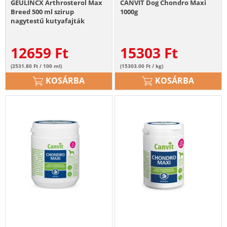
GEULINCX Arthrosterol Max
CANVIT Dog Chondro Maxi
Breed 500 ml szirup
1000g
nagytestű kutyafajták
ízületeire
12659
Ft
15303
Ft
(2531.80 Ft / 100 ml)
(15303.00 Ft / kg)
KOSÁRBA
KOSÁRBA