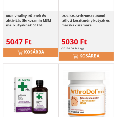
8IN1 Vitality Ízületek és
DOLFOS Arthromax 250ml
aktivitás Glukozamin MSM-
ízületi készítmény kutyák és
mel kutyáknak 55 tbl.
macskák számára
5047
Ft
5030
Ft
(20120.00 Ft / kg)
KOSÁRBA
KOSÁRBA