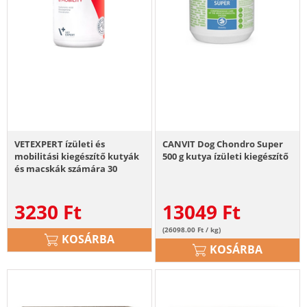
VETEXPERT ízületi és
CANVIT Dog Chondro Super
mobilitási kiegészítő kutyák
500 g kutya ízületi kiegészítő
és macskák számára 30
kapszula
3230
Ft
13049
Ft
(26098.00 Ft / kg)
KOSÁRBA
KOSÁRBA