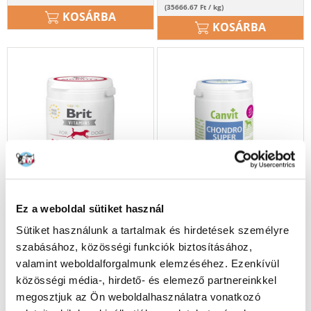
(35666.67 Ft / kg)
KOSÁRBA
KOSÁRBA
Ez a weboldal sütiket használ
Sütiket használunk a tartalmak és hirdetések személyre
szabásához, közösségi funkciók biztosításához,
valamint weboldalforgalmunk elemzéséhez. Ezenkívül
BRIT Vitamins Dog Mobility
CANVIT Chondor Super 230 g
közösségi média-, hirdető- és elemező partnereinkkel
150 g kutyáknak készült
ízületi kiegészítő kutyáknak
megosztjuk az Ön weboldalhasználatra vonatkozó
táplálékkiegészítő a