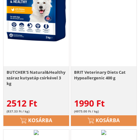
BUTCHER'S Natural&Healthy
BRIT Veterinary Diets Cat
száraz kutyatáp csirkével 3
Hypoallergenic 400 g
kg
2512
Ft
1990
Ft
(837.33 Ft / kg)
(4975.00 Ft / kg)
KOSÁRBA
KOSÁRBA