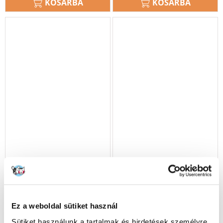
KOSÁRBA
KOSÁRBA
BRIT Veterinary Diet
HILL'S Prescription Diet
Diabetes Lamb&Pea
Feline Metabolic 12x85 g
cukorbetegség esetén
Ez a weboldal sütiket használ
macskáknak 24x200g
Sütiket használunk a tartalmak és hirdetések személyre