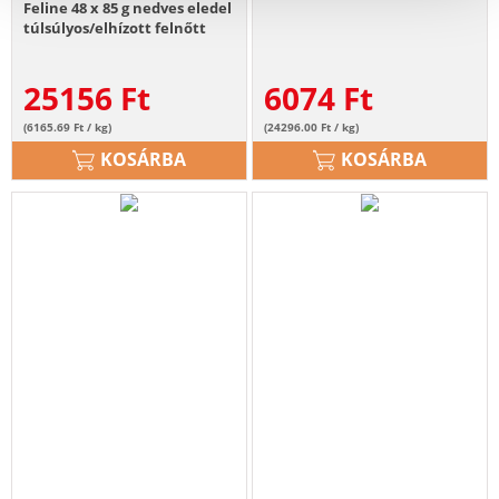
Feline 48 x 85 g nedves eledel
túlsúlyos/elhízott felnőtt
macskáknak
25156
Ft
6074
Ft
(6165.69 Ft / kg)
(24296.00 Ft / kg)
KOSÁRBA
KOSÁRBA