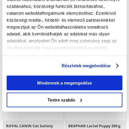
28075
Ft
8400
Ft
szabásához, közösségi funkciók biztosításához,
valamint weboldalforgalmunk elemzéséhez. Ezenkívül
(5848.90 Ft / kg)
(93333.33 Ft / kg)
közösségi média-, hirdető- és elemező partnereinkkel
KOSÁRBA
KOSÁRBA
megosztjuk az Ön weboldalhasználatra vonatkozó
adatait, akik kombinálhatják az adatokat más olyan
adatokkal, amelyeket Ön adott meg számukra vagy az
Ön által használt más szolgáltatásokból gyűjtöttek.
Részletek megjelenítése
Mindennek a megengedése
Testre szabás
ROYAL CANIN Cat Satiety
BEAPHAR Lactol Puppy 250 g