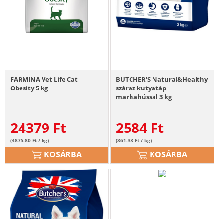
FARMINA Vet Life Cat
BUTCHER'S Natural&Healthy
Obesity 5 kg
száraz kutyatáp
marhahússal 3 kg
24379
Ft
2584
Ft
(4875.80 Ft / kg)
(861.33 Ft / kg)
KOSÁRBA
KOSÁRBA