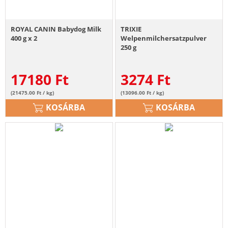
ROYAL CANIN Babydog Milk
TRIXIE
400 g x 2
Welpenmilchersatzpulver
250 g
17180
Ft
3274
Ft
(21475.00 Ft / kg)
(13096.00 Ft / kg)
KOSÁRBA
KOSÁRBA