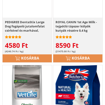
PEDIGREE DentaStix Large
ROYAL CANIN 1st Age Milk -
Dog fogápoló jutalomfalat
tejpótló tápszer kölyök
csirkével és marhával,
kutyák részére 0,4 kg
nagytestű felnőtt kutyáknak
28db - 4x270g
4580
Ft
8590
Ft
(4240.74 Ft / kg)
(21475.00 Ft / kg)
KOSÁRBA
KOSÁRBA