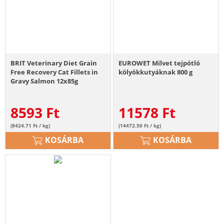
BRIT Veterinary Diet Grain
EUROWET Milvet tejpótló
Free Recovery Cat Fillets in
kölyökkutyáknak 800 g
Gravy Salmon 12x85g
macskák számára felépülési
időszakban
8593
Ft
11578
Ft
(8424.71 Ft / kg)
(14472.50 Ft / kg)
KOSÁRBA
KOSÁRBA