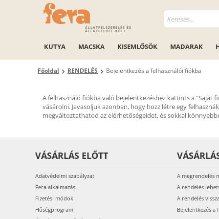
ÁLLATFELSZERELÉS ÉS
ÁLLATELEDEL BOLT
KUTYA
MACSKA
KISEMLŐSÖK
MADARAK
Főoldal
RENDELÉS
Bejelentkezés a felhasználói fiókba
A felhasználó fiókba való bejelentkezéshez kattints a "Saját 
vásárolni. Javasoljuk azonban, hogy hozz létre egy felhasznál
megváltoztathatod az elérhetőségeidet, és sokkal könnyebbé 
VÁSÁRLÁS ELŐTT
VÁSÁRLÁ
Adatvédelmi szabályzat
A megrendelés 
Fera alkalmazás
A rendelés lehet
Fizetési módok
A rendelés vissz
Hűségprogram
Bejelentkezés a 