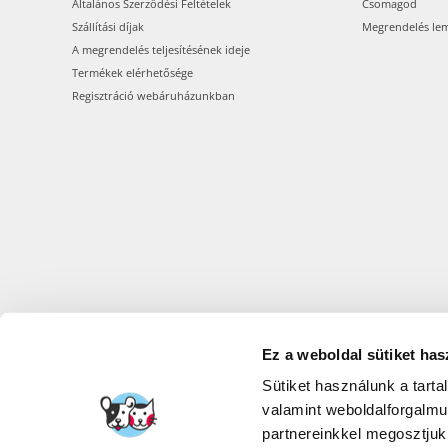
Általános Szerződési Feltételek
Csomagod
Szállítási díjak
Megrendelés le
A megrendelés teljesítésének ideje
Termékek elérhetősége
Regisztráció webáruházunkban
Ez a weboldal sütiket has
Sütiket használunk a tart
FERA INTERN
valamint weboldalforgalm
partnereinkkel megosztjuk