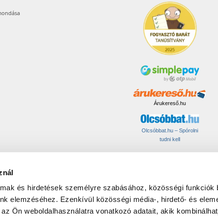
mondása
Árukereső.hu
Olcsóbbat.hu – Spórolni
tudni kell
znál
© 2017-2026 Pets24 Kft..
almak és hirdetések személyre szabásához, közösségi funkciók 
ATIONAL:
unk elemzéséhez. Ezenkívül közösségi média-, hirdető- és elem
 az Ön weboldalhasználatra vonatkozó adatait, akik kombinálhat