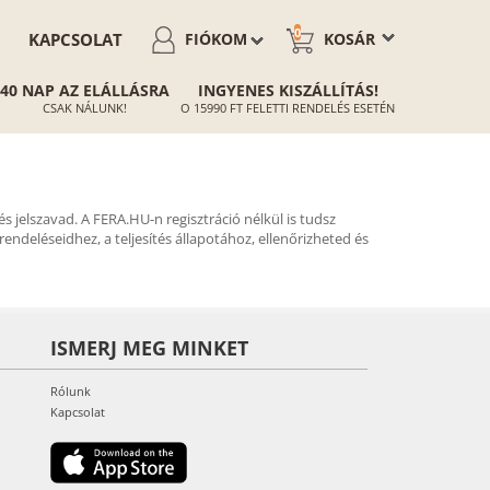
0
KAPCSOLAT
FIÓKOM
KOSÁR
40 NAP AZ ELÁLLÁSRA
INGYENES KISZÁLLÍTÁS!
CSAK NÁLUNK!
O 15990 FT FELETTI RENDELÉS ESETÉN
s jelszavad. A FERA.HU-n regisztráció nélkül is tudsz
endeléseidhez, a teljesítés állapotához, ellenőrizheted és
ISMERJ MEG MINKET
Rólunk
Kapcsolat