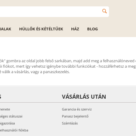
HALAK
HÜLLŐK ÉS KÉTÉLTŰEK
HÁZ
BLOG
fiók" gombra az oldal jobb felső sarkában, majd add meg a felhasználóneved é
ói fiókot, mert így vehetsz igénybe további funkciókat - hozzáférhetsz a megr
válik a vásárlás, vagy a panaszkezelés.
S
VÁSÁRLÁS UTÁN
menete
Garancia és szerviz
séges státuszai
Panasz bejelentő
aigazolása
Számlázás
felhasználói fiókba