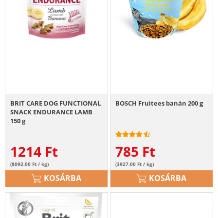
BRIT CARE DOG FUNCTIONAL
BOSCH Fruitees banán 200 g
SNACK ENDURANCE LAMB
150 g
1214
Ft
785
Ft
(8092.00 Ft / kg)
(3927.00 Ft / kg)
KOSÁRBA
KOSÁRBA