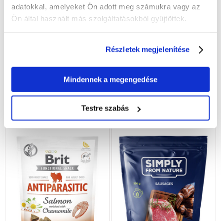
adatokkal, amelyeket Ön adott meg számukra vagy az
Ön által használt más szolgáltatásokból gyűjtöttek.
8IN1 Jutalomfalat Fillets Pro
PEDIGREE DentaStix Large
Skin - Coat S 80 g
Dog fogápoló jutalomfalat
Részletek megjelenítése
csirkével, nagytestű felnőtt
kutyáknak, csirkével 7db -
270g
Mindennek a megengedése
1453
Ft
1756
Ft
(18165.00 Ft / kg)
(6502.22 Ft / kg)
Testre szabás
KOSÁRBA
KOSÁRBA