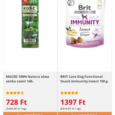
MACED 100% Natura olasz
BRIT Care Dog Functional
sonka csont 1db.
Snack immunity insect 150 g
728
Ft
1397
Ft
(7280.00 Ft / kg)
(9314.67 Ft / kg)