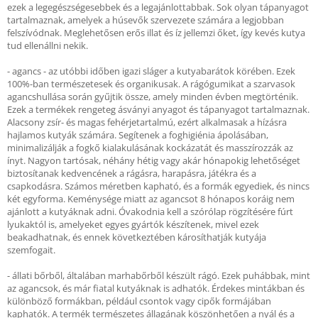
ezek a legegészségesebbek és a legajánlottabbak. Sok olyan tápanyagot
tartalmaznak, amelyek a húsevők szervezete számára a legjobban
felszívódnak. Meglehetősen erős illat és íz jellemzi őket, így kevés kutya
tud ellenállni nekik.
- agancs - az utóbbi időben igazi sláger a kutyabarátok körében. Ezek
100%-ban természetesek és organikusak. A rágógumikat a szarvasok
agancshullása során gyűjtik össze, amely minden évben megtörténik.
Ezek a termékek rengeteg ásványi anyagot és tápanyagot tartalmaznak.
Alacsony zsír- és magas fehérjetartalmú, ezért alkalmasak a hízásra
hajlamos kutyák számára. Segítenek a foghigiénia ápolásában,
minimalizálják a fogkő kialakulásának kockázatát és masszírozzák az
ínyt. Nagyon tartósak, néhány hétig vagy akár hónapokig lehetőséget
biztosítanak kedvencének a rágásra, harapásra, játékra és a
csapkodásra. Számos méretben kapható, és a formák egyediek, és nincs
két egyforma. Keménysége miatt az agancsot 8 hónapos koráig nem
ajánlott a kutyáknak adni. Óvakodnia kell a szórólap rögzítésére fúrt
lyukaktól is, amelyeket egyes gyártók készítenek, mivel ezek
beakadhatnak, és ennek következtében károsíthatják kutyája
szemfogait.
- állati bőrből, általában marhabőrből készült rágó. Ezek puhábbak, mint
az agancsok, és már fiatal kutyáknak is adhatók. Érdekes mintákban és
különböző formákban, például csontok vagy cipők formájában
kaphatók. A termék természetes állagának köszönhetően a nyál és a