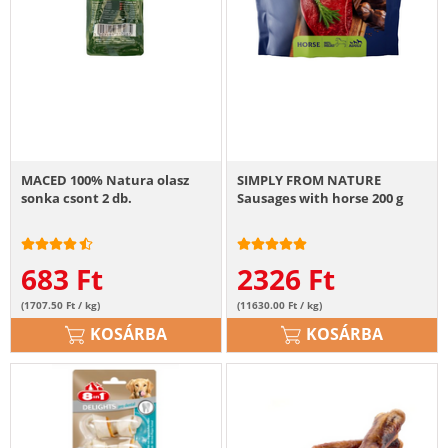
MACED 100% Natura olasz
SIMPLY FROM NATURE
sonka csont 2 db.
Sausages with horse 200 g
683
Ft
2326
Ft
(1707.50 Ft / kg)
(11630.00 Ft / kg)
KOSÁRBA
KOSÁRBA