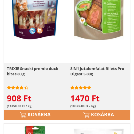
TRIXIE Snacki premio duck
8IN1 Jutalomfalat fillets Pro
bites 80 g
Digest S 80g
908
Ft
1470
Ft
(11350.00 Ft / kg)
(18375.00 Ft / kg)
KOSÁRBA
KOSÁRBA