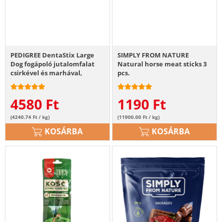
PEDIGREE DentaStix Large
SIMPLY FROM NATURE
Dog fogápoló jutalomfalat
Natural horse meat sticks 3
csirkével és marhával,
pcs.
nagytestű felnőtt kutyáknak
28db - 4x270g
4580
Ft
1190
Ft
(4240.74 Ft / kg)
(11900.00 Ft / kg)
KOSÁRBA
KOSÁRBA