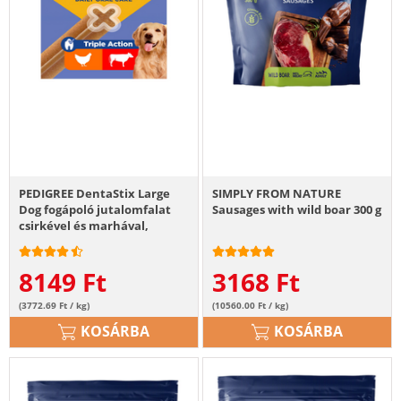
PEDIGREE DentaStix Large
SIMPLY FROM NATURE
Dog fogápoló jutalomfalat
Sausages with wild boar 300 g
csirkével és marhával,
nagytestű felnőtt kutyáknak
56db - 8x270g
8149
Ft
3168
Ft
(3772.69 Ft / kg)
(10560.00 Ft / kg)
KOSÁRBA
KOSÁRBA