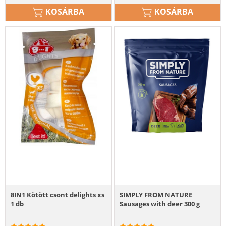
KOSÁRBA
KOSÁRBA
8IN1 Kötött csont delights xs
SIMPLY FROM NATURE
1 db
Sausages with deer 300 g