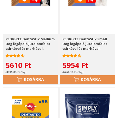
PEDIGREE DentaStix Medium
PEDIGREE DentaStix Small
Dog fogápoló jutalomfalat
Dog fogápoló jutalomfalat
csirkével és marhával,
csirkével és marhával,
közepes testű felnőtt
kistestű felnőtt kutyáknak
kutyáknak 56db - 8x180g
56db - 8x110g
5610
Ft
5954
Ft
(3895.83 Ft / kg)
(6766.14 Ft / kg)
KOSÁRBA
KOSÁRBA