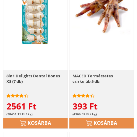
8in1 Delights Dental Bones
MACED Természetes
XS (7 db)
csirkeláb 5 db.
2561
Ft
393
Ft
(28451.11 Ft / kg)
(4366.67 Ft / kg)
KOSÁRBA
KOSÁRBA