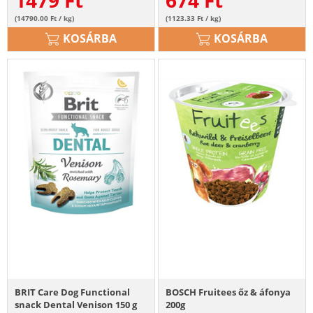
1479
Ft
674
Ft
(14790.00 Ft / kg)
(1123.33 Ft / kg)
KOSÁRBA
KOSÁRBA
BRIT Care Dog Functional
BOSCH Fruitees őz & áfonya
snack Dental Venison 150 g
200g