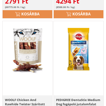
2791
Ft
4294
Ft
(69775.00 Ft / kg)
(8588.00 Ft / kg)
KOSÁRBA
KOSÁRBA
WOOLF Chicken And
PEDIGREE DentaStix Medium
Rawhide Twister Szárított
Dog fogápoló jutalomfalat