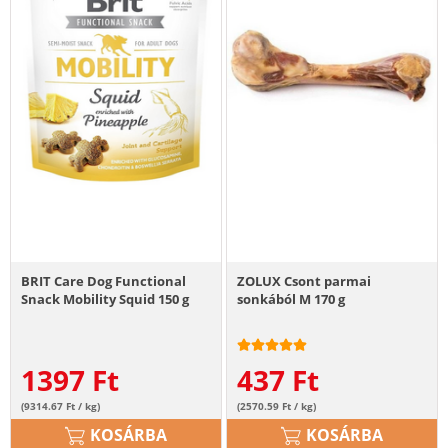
BRIT Care Dog Functional
ZOLUX Csont parmai
Snack Mobility Squid 150 g
sonkából M 170 g
1397
Ft
437
Ft
(9314.67 Ft / kg)
(2570.59 Ft / kg)
KOSÁRBA
KOSÁRBA