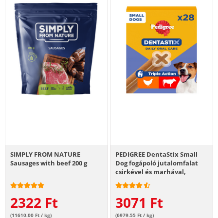
SIMPLY FROM NATURE
PEDIGREE DentaStix Small
Sausages with beef 200 g
Dog fogápoló jutalomfalat
csirkével és marhával,
kistestű felnőtt kutyáknak
28db - 4x110g
2322
Ft
3071
Ft
(11610.00 Ft / kg)
(6979.55 Ft / kg)