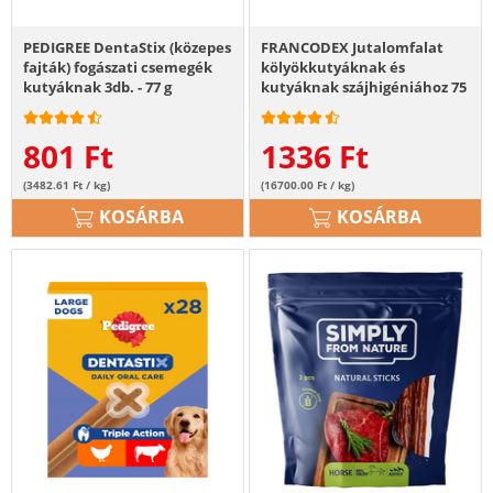
PEDIGREE DentaStix (közepes
FRANCODEX Jutalomfalat
fajták) fogászati csemegék
kölyökkutyáknak és
kutyáknak 3db. - 77 g
kutyáknak szájhigéniához 75
g
801
Ft
1336
Ft
(3482.61 Ft / kg)
(16700.00 Ft / kg)
KOSÁRBA
KOSÁRBA