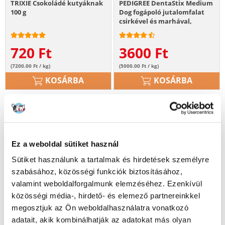
TRIXIE Csokoládé kutyáknak
PEDIGREE DentaStix Medium
100 g
Dog fogápoló jutalomfalat
csirkével és marhával,
közepes testű felnőtt
kutyáknak 4x180g
720
Ft
3600
Ft
(7200.00 Ft / kg)
(5000.00 Ft / kg)
KOSÁRBA
KOSÁRBA
Ez a weboldal sütiket használ
Sütiket használunk a tartalmak és hirdetések személyre
szabásához, közösségi funkciók biztosításához,
valamint weboldalforgalmunk elemzéséhez. Ezenkívül
közösségi média-, hirdető- és elemező partnereinkkel
megosztjuk az Ön weboldalhasználatra vonatkozó
adatait, akik kombinálhatják az adatokat más olyan