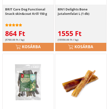
BRIT Care Dog Functional
8IN1 Delights Bone
Snack skin&coat Krill 150 g
jutalomfalat L (1 db)
864
Ft
1555
Ft
(5760.00 Ft / kg)
(15550.00 Ft / kg)
KOSÁRBA
KOSÁRBA