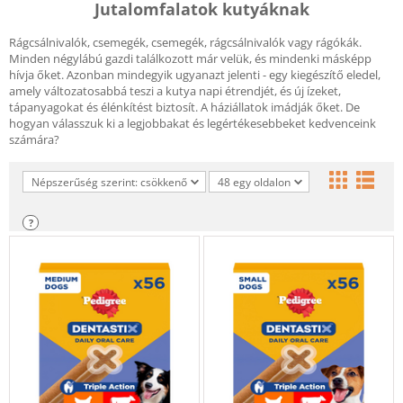
Jutalomfalatok kutyáknak
Rágcsálnivalók, csemegék, csemegék, rágcsálnivalók vagy rágókák.
Minden négylábú gazdi találkozott már velük, és mindenki másképp
hívja őket. Azonban mindegyik ugyanazt jelenti - egy kiegészítő eledel,
amely változatosabbá teszi a kutya napi étrendjét, és új ízeket,
tápanyagokat és élénkítést biztosít. A háziállatok imádják őket. De
hogyan válasszuk ki a legjobbakat és legértékesebbeket kedvenceink
számára?
Népszerűség szerint: csökkenő
48 egy oldalon
?