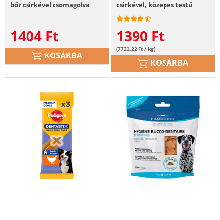
bőr csirkével csomagolva
csirkével, közepes testű
100g
felnőtt kutyáknak 7db - 180g
1404
Ft
1390
Ft
(7722.22 Ft / kg)
KOSÁRBA
KOSÁRBA