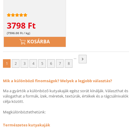
3798
Ft
(7596.00 Ft / kg)
KOSÁRBA
...
1
2
3
4
5
6
7
8
Mik a különböző finomságok? Melyek a legjobb választás?
Ma a gyártók a különböző kutyakaják egész sorát kínálják. Választhat és
válogathat a formák, ízek, méretek, textúrák, értékek és a rágcsálnivalók
célja között.
Megkülönböztethetünk:
Természetes kutyakaják