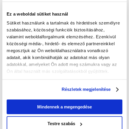
Ez a weboldal sütiket használ
100% AZ ÜGYFELEK AJÁNLJÁK EZT A TERMÉKET
Sütiket használunk a tartalmak és hirdetések személyre
ÉRTÉKELJE ÖN IS
szabásához, közösségi funkciók biztosításához,
Recommend
valamint weboldalforgalmunk elemzéséhez. Ezenkívül
Leírás
közösségi média-, hirdető- és elemező partnereinkkel
megosztjuk az Ön weboldalhasználatra vonatkozó
adatait, akik kombinálhatják az adatokat más olyan
Gyümölcsös-húsos jutalomfalat bármely kutyának
adatokkal, amelyeket Ön adott meg számukra vagy az
Ideális pozitív megerősítésre neveléshez vagy tréningeken
Németországban készül
Ön által használt más szolgáltatásokból gyűjtöttek.
Különleges méret és forma: a feladatról való figyelemelvonás nélküli,
gyors elfogyasztásra
20% értékes, friss szárnyashússal
Részletek megjelenítése
Semi-Moist: félnedves állag a legkiválóbb íz és a különösen magas
elfogadási arány szolgálatában
Gabonamentes:* könnyen emészthető és allergiás kutyák is
Mindennek a megengedése
fogyaszthatják
Cukor hozzáadása nélkül
Aroma- és színezőanyagok nélkül
Praktikus, újrazárható pohárban (soft-lift-cup): így a kis csontocskák
Testre szabás
hosszan frissek és lágyak maradnak