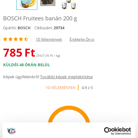
BOSCH Fruitees banán 200 g
Gyártó:
Cikkszám:
29734
BOSCH
10 Vélemények
Értékelje Ön is
785
Ft
(3927.00 Ft / kg)
KÜLDÉS 48 ÓRÁN BELÜL
Képek ügyfeleinkről
További képek megtekintése
10 VÉLEMÉNYEK
4.9 z 5
100%