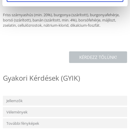
Friss szárnyashús (min. 20%), burgonya (szárított), burgonyafehérje,
borsó (szárított), banán (szárított, min. 4%), borsófehérje, májliszt,
zselatin, cellulózrostok, nátrium-klorid, dikalcium-foszfát.
KÉRDEZZ TŐLÜNK!
Gyakori Kérdések (GYIK)
Jellemzők
Vélemények
További fényképek