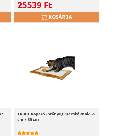
25539
Ft
KOSÁRBA
a"
TRIXIE Kaparó - szőnyeg macskáknak 55
cm x 35 cm