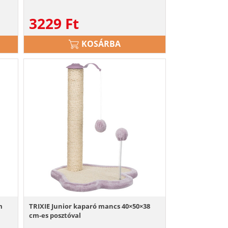
3229
Ft
KOSÁRBA
m
TRIXIE Junior kaparó mancs 40×50×38
cm-es posztóval