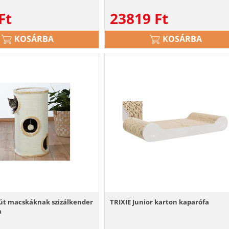
Ft
23819
Ft
KOSÁRBA
KOSÁRBA
gút macskáknak szizálkender
TRIXIE Junior karton kaparófa
m