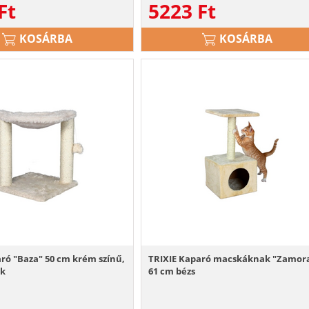
Ft
5223
Ft
KOSÁRBA
KOSÁRBA
ró "Baza" 50 cm krém színű,
TRIXIE Kaparó macskáknak "Zamor
k
61 cm bézs