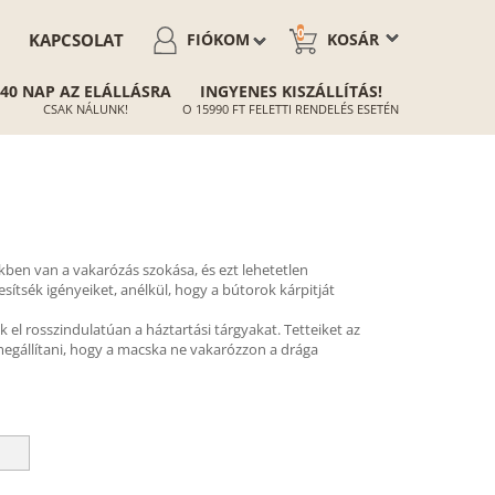
0
KAPCSOLAT
FIÓKOM
KOSÁR
40 NAP AZ ELÁLLÁSRA
INGYENES KISZÁLLÍTÁS!
CSAK NÁLUNK!
O 15990 FT FELETTI RENDELÉS ESETÉN
en van a vakarózás szokása, és ezt lehetetlen
esítsék igényeiket, anélkül, hogy a bútorok kárpitját
el rosszindulatúan a háztartási tárgyakat. Tetteiket az
megállítani, hogy a macska ne vakarózzon a drága