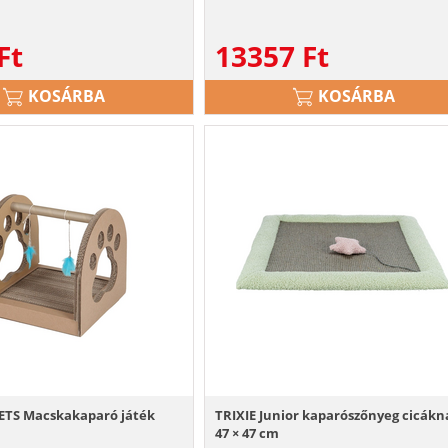
Ft
13357
Ft
KOSÁRBA
KOSÁRBA
TS Macskakaparó játék
TRIXIE Junior kaparószőnyeg cicákn
47 × 47 cm