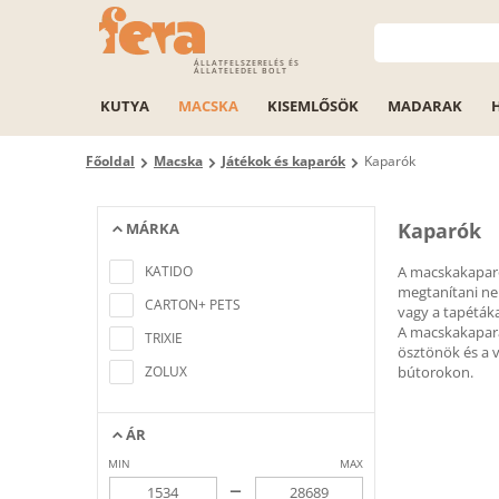
ÁLLATFELSZERELÉS ÉS
ÁLLATELEDEL BOLT
KUTYA
MACSKA
KISEMLŐSÖK
MADARAK
Főoldal
Macska
Játékok és kaparók
Kaparók
Kaparók
MÁRKA
Nem található a keresési feltételeknek
megfelelő elem
KATIDO
A macskakaparó
megtanítani nek
CARTON+ PETS
vagy a tapéták
A macskakaparás
TRIXIE
ösztönök és a v
ZOLUX
bútorokon.
ÁR
MIN
MAX
–