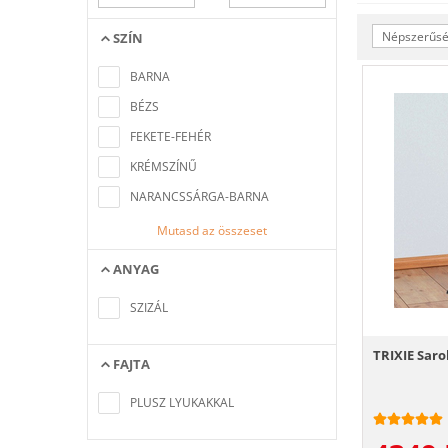
Népszerűség
SZÍN
Nem található a keresési feltételeknek
megfelelő elem
BARNA
BÉZS
FEKETE-FEHÉR
KRÉMSZÍNŰ
NARANCSSÁRGA-BARNA
Mutasd az összeset
ANYAG
Nem található a keresési feltételeknek
megfelelő elem
SZIZÁL
TRIXIE Saro
FAJTA
Nem található a keresési feltételeknek
megfelelő elem
PLUSZ LYUKAKKAL