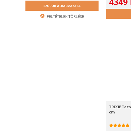
4349
SZŰRŐK ALKALMAZÁSA
FELTÉTELEK TÖRLÉSE
TRIXIE Tart
cm