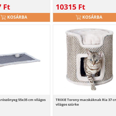
7
Ft
10315
Ft
KOSÁRBA
KOSÁRBA
rószőnyeg 55x35 cm világos
TRIXIE Torony macskáknak Ria 37 
világos szürke