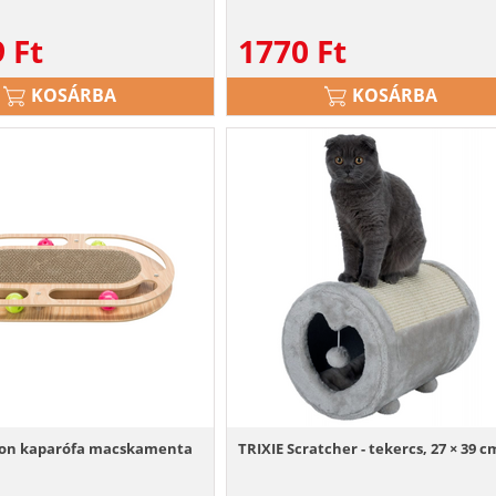
9
Ft
1770
Ft
KOSÁRBA
KOSÁRBA
ton kaparófa macskamenta
TRIXIE Scratcher - tekercs, 27 × 39 c