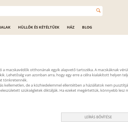
HALAK
HÜLLŐK ÉS KÉTÉLTŰEK
HÁZ
BLOG
 a macskavédők otthonának egyik alapvető tartozéka. A macskáknak vérükb
ik. Lehetőség van azonban arra, hogy egy erre a célra kialakított helyen telj
at tönkretennék.
 kellemetlen, de a közhiedelemmel ellentétben a háziállatok nem pusztítják 
eleszületett szükségletek diktálják. Ha ezeket megértettük, könnyebb lesz 
LEÍRÁS BŐVÍTÉSE