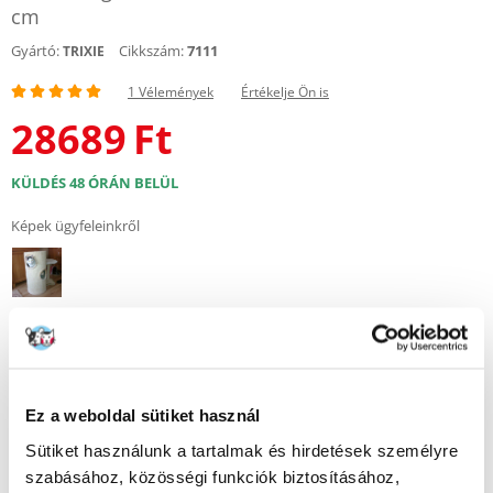
cm
Gyártó:
Cikkszám:
7111
TRIXIE
1 Vélemények
Értékelje Ön is
28689
Ft
KÜLDÉS 48 ÓRÁN BELÜL
Képek ügyfeleinkről
További képek megtekintése : 1
1 VÉLEMÉNYEK
5 z 5
Ez a weboldal sütiket használ
Sütiket használunk a tartalmak és hirdetések személyre
szabásához, közösségi funkciók biztosításához,