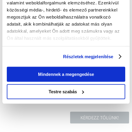
100%
valamint weboldalforgalmunk elemzéséhez. Ezenkívül
közösségi média-, hirdető- és elemező partnereinkkel
megosztjuk az Ön weboldalhasználatra vonatkozó
adatait, akik kombinálhatják az adatokat más olyan
100% AZ ÜGYFELEK AJÁNLJÁK EZT A TERMÉKET
adatokkal, amelyeket Ön adott meg számukra vagy az
ÉRTÉKELJE ÖN IS
Ön által használt más szolgáltatásokból gyűjtöttek.
Recommend
Leírás
Részletek megjelenítése
A macskák szeretnek egy ilyen szép, hangulatos helyen lenni. A kaparófa
plüss kivitelű. Szizálból készült, egy nagyon erős szálból, amely ellenáll a
Mindennek a megengedése
sérüléseknek. Három szint, amelyen a macska játszhat, lustálkodhat és
aludhat. Ezen kívül egy plüss pompon van a kaparófához erősítve, hogy
játékra ösztönözze a macskát.
Testre szabás
KÉRDEZZ TŐLÜNK!