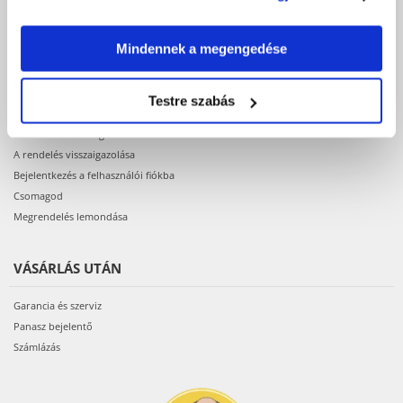
Termékek elérhetősége
Regisztráció webáruházunkban
Mindennek a megengedése
VÁSÁRLÁS
Testre szabás
A megrendelés menete
A rendelés lehetséges státuszai
A rendelés visszaigazolása
Bejelentkezés a felhasználói fiókba
Csomagod
Megrendelés lemondása
VÁSÁRLÁS UTÁN
Garancia és szerviz
Panasz bejelentő
Számlázás