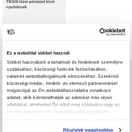
TRIXIE Hám pórázzal kicsi
nyulaknak
1893
Ft
KOSÁRBA
Ez a weboldal sütiket használ
Sütiket használunk a tartalmak és hirdetések személyre
szabásához, közösségi funkciók biztosításához,
VÁSÁRLÁS ELŐTT
valamint weboldalforgalmunk elemzéséhez. Ezenkívül
közösségi média-, hirdető- és elemező partnereinkkel
Adatvédelmi szabályzat
megosztjuk az Ön weboldalhasználatra vonatkozó
Fera alkalmazás
adatait, akik kombinálhatják az adatokat más olyan
Fizetési módok
adatokkal, amelyeket Ön adott meg számukra vagy az
Hűségprogram
Ön által használt más szolgáltatásokból gyűjtöttek.
Általános Szerződési Feltételek
Szállítási díjak
A megrendelés teljesítésének ideje
Részletek megjelenítése