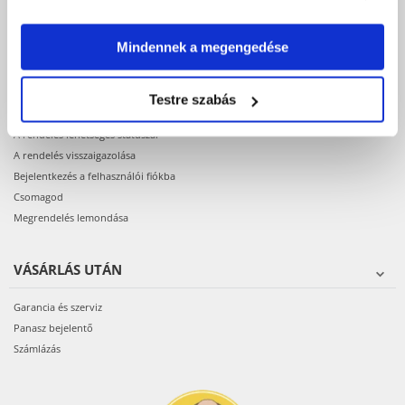
Termékek elérhetősége
Regisztráció webáruházunkban
Mindennek a megengedése
VÁSÁRLÁS
Testre szabás
A megrendelés menete
A rendelés lehetséges státuszai
A rendelés visszaigazolása
Bejelentkezés a felhasználói fiókba
Csomagod
Megrendelés lemondása
VÁSÁRLÁS UTÁN
Garancia és szerviz
Panasz bejelentő
Számlázás