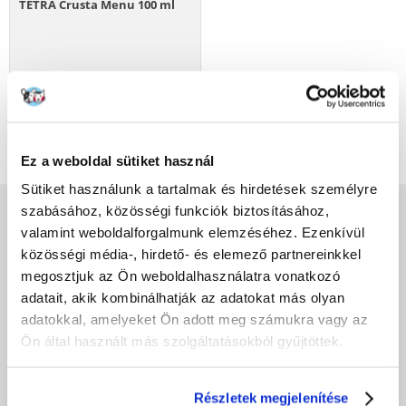
TETRA Crusta Menu 100 ml
2836
Ft
KOSÁRBA
Ez a weboldal sütiket használ
Sütiket használunk a tartalmak és hirdetések személyre
szabásához, közösségi funkciók biztosításához,
VÁSÁRLÁS ELŐTT
valamint weboldalforgalmunk elemzéséhez. Ezenkívül
közösségi média-, hirdető- és elemező partnereinkkel
Adatvédelmi szabályzat
megosztjuk az Ön weboldalhasználatra vonatkozó
Fera alkalmazás
adatait, akik kombinálhatják az adatokat más olyan
Fizetési módok
adatokkal, amelyeket Ön adott meg számukra vagy az
Hűségprogram
Ön által használt más szolgáltatásokból gyűjtöttek.
Általános Szerződési Feltételek
Szállítási díjak
A megrendelés teljesítésének ideje
Részletek megjelenítése