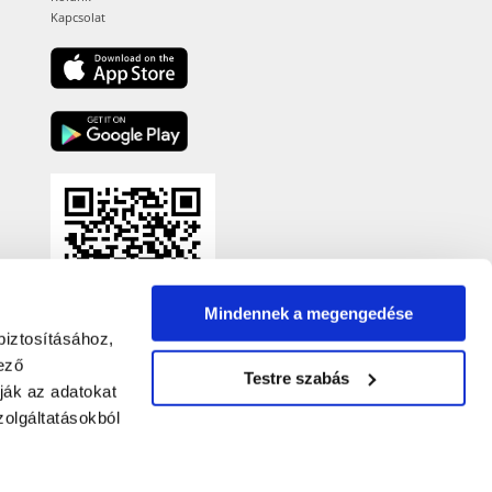
Kapcsolat
Mindennek a megengedése
biztosításához,
ező
Testre szabás
ják az adatokat
olgáltatásokból