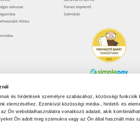
séges státuszai
Panasz bejelentő
aigazolása
Számlázás
felhasználói fiókba
mondása
znál
Árukereső.hu
almak és hirdetések személyre szabásához, közösségi funkciók 
unk elemzéséhez. Ezenkívül közösségi média-, hirdető- és elem
 az Ön weboldalhasználatra vonatkozó adatait, akik kombinálhat
Olcsóbbat.hu – Spórolni
tudni kell
yeket Ön adott meg számukra vagy az Ön által használt más sz
© 2017-2026 Pets24 Kft..