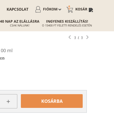
0
KAPCSOLAT
FIÓKOM
KOSÁR
40 NAP AZ ELÁLLÁSRA
INGYENES KISZÁLLÍTÁS!
CSAK NÁLUNK!
O 15400 FT FELETTI RENDELÉS ESETÉN
1
/
1
100 ml
335
+
KOSÁRBA