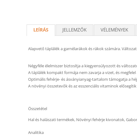
LEÍRÁS
JELLEMZŐK
VÉLEMÉNYEK
Alapvető táplálék a garnélarákok és rákok számára. Változato
Négyféle élelmiszer biztosítja a kiegyensúlyozott és változat
A táplálék kompakt formája nem zavarja a vizet, és megfelel 
Optimális fehérje- és ásványianyag-tartalom támogatja a héj 
A növényi összetevők és az esszenciális vitaminok elősegíti
Összetétel
Hal és halászati termékek, Növényi fehérje kivonatok, Gabon
Analitika