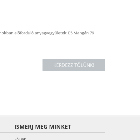
omokban előforduló anyagvegyületek: E5 Mangán 79
KÉRDEZZ TŐLÜNK!
ISMERJ MEG MINKET
Rólunk