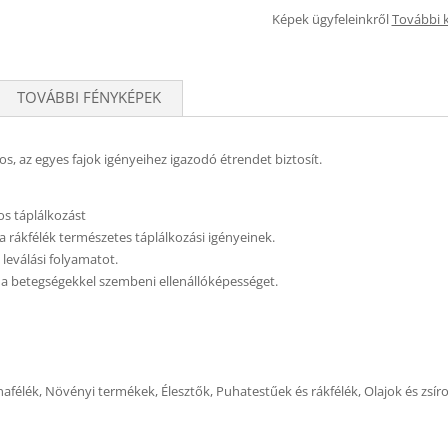
Képek ügyfeleinkről
További 
TOVÁBBI FÉNYKÉPEK
s, az egyes fajok igényeihez igazodó étrendet biztosít.
os táplálkozást
a rákfélék természetes táplálkozási igényeinek.
leválási folyamatot.
k a betegségekkel szembeni ellenállóképességet.
afélék, Növényi termékek, Élesztők, Puhatestűek és rákfélék, Olajok és zsír