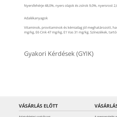
Nyersfehérje 48,0%, nyers olajok és zsírok 9,0%, nyersrost 
Adalékanyagok
Vitaminok, provitaminok és kémiailag jól meghatározott, 
mg/kg, E6 Cink 47 mg/kg, E1 Vas 31 mg/kg. Színezékek, tartó
Gyakori Kérdések (GYIK)
VÁSÁRLÁS ELŐTT
VÁSÁRLÁ
Adatvédelmi szabályzat
A megrendelés 