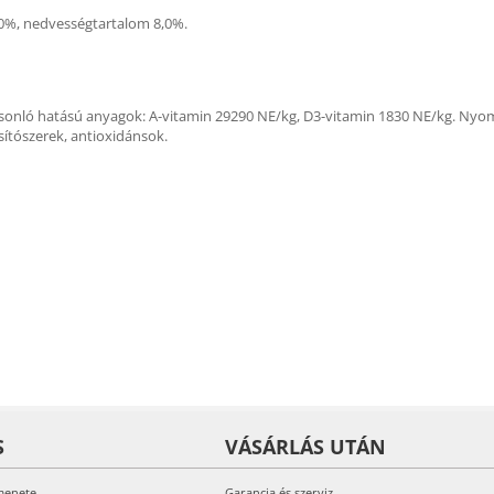
2,0%, nedvességtartalom 8,0%.
hasonló hatású anyagok: A-vitamin 29290 NE/kg, D3-vitamin 1830 NE/kg. Ny
sítószerek, antioxidánsok.
S
VÁSÁRLÁS UTÁN
menete
Garancia és szerviz