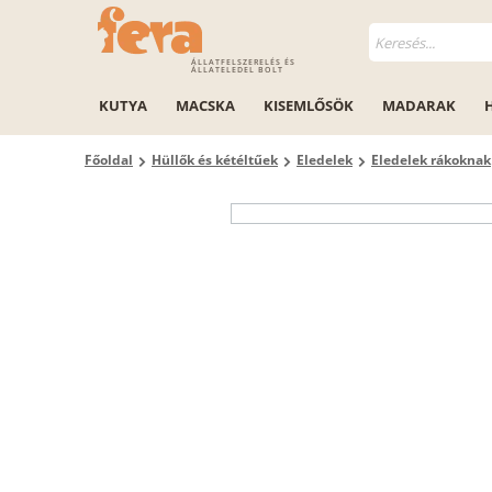
ÁLLATFELSZERELÉS ÉS
ÁLLATELEDEL BOLT
KUTYA
MACSKA
KISEMLŐSÖK
MADARAK
Főoldal
Hüllők és kétéltűek
Eledelek
Eledelek rákoknak