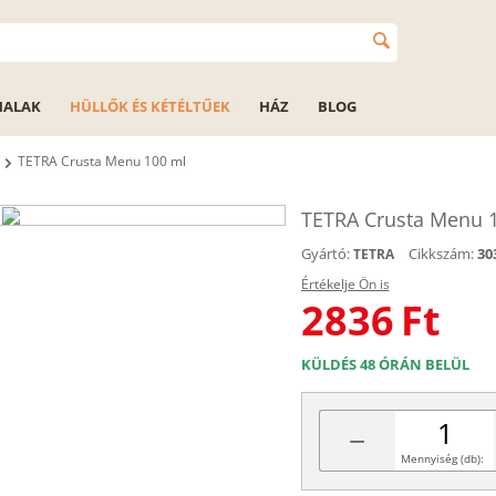
HALAK
HÜLLŐK ÉS KÉTÉLTŰEK
HÁZ
BLOG
TETRA Crusta Menu 100 ml
TETRA Crusta Menu 
Gyártó:
Cikkszám:
30
TETRA
Értékelje Ön is
2836
Ft
KÜLDÉS 48 ÓRÁN BELÜL
−
Mennyiség (db):