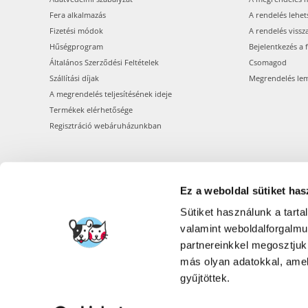
Fera alkalmazás
A rendelés lehet
Fizetési módok
A rendelés vissz
Hűségprogram
Bejelentkezés a 
Általános Szerződési Feltételek
Csomagod
Szállítási díjak
Megrendelés le
A megrendelés teljesítésének ideje
Termékek elérhetősége
Regisztráció webáruházunkban
Ez a weboldal sütiket has
Sütiket használunk a tart
valamint weboldalforgalm
partnereinkkel megosztjuk
más olyan adatokkal, amel
gyűjtöttek.