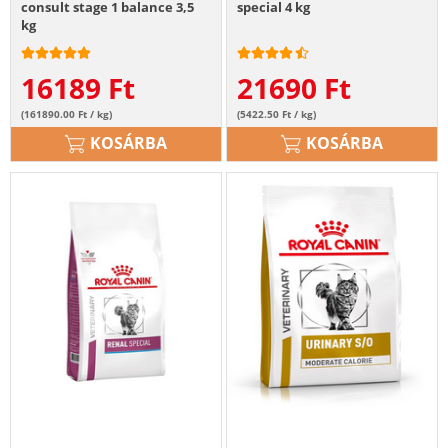
consult stage 1 balance 3,5
special 4 kg
kg
16189
Ft
21690
Ft
(161890.00 Ft / kg)
(5422.50 Ft / kg)
KOSÁRBA
KOSÁRBA