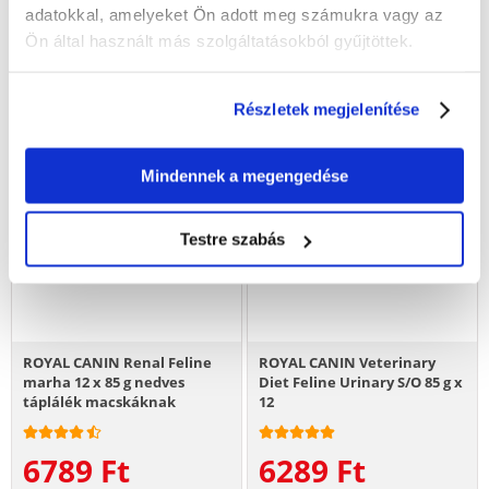
adatokkal, amelyeket Ön adott meg számukra vagy az
Ön által használt más szolgáltatásokból gyűjtöttek.
Részletek megjelenítése
Mindennek a megengedése
Testre szabás
ROYAL CANIN Renal Feline
ROYAL CANIN Veterinary
marha 12 x 85 g nedves
Diet Feline Urinary S/O 85 g x
táplálék macskáknak
12
krónikus vesebetegségben
6789
Ft
6289
Ft