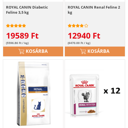
ROYAL CANIN Diabetic
ROYAL CANIN Renal Feline 2
Feline 3,5 kg
kg
19589
Ft
12940
Ft
(5596.86 Ft / kg)
(6470.00 Ft / kg)
KOSÁRBA
KOSÁRBA