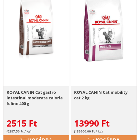
ROYAL CANIN Cat gastro
ROYAL CANIN Cat mobility
intestinal moderate calorie
cat 2 kg
feline 400 g
2515
Ft
13990
Ft
(6287.50 Ft / kg)
(139900.00 Ft / kg)