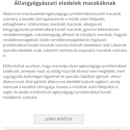
Állatgyógyászati eledelek macskáknak
Állatorvosi macskaeledel egészségügyi problémákkal küzdő macskák
számára, a kezelés támogatására és a műtét utáni felépülés
elősegítésére. Üzletünkben sterilizált macskák, allergiás és
bőrgyógyászati problémákkal küzdő macskák, gyomor-bélrendszeri
rendellenességek, cukorbetegség, elhízott és túlsúlyos macskák, húgyúti
rendellenességekkel, ízületi rendellenességekkel és fogászati
problémákkal küzdő macskák számára készült eledeleket talál. Léteznek
speciális eledelek cicák, valamint vemhes és szoptatós macskák számára
is.
Előfordulhat azonban, hogy macskája olyan egészségügyi problémákkal
találkozik, amelyek miatt az eddig használt étrend nem megfelelő, mert
a gyógyulás különleges figyelmet és speciális táplálást igényel - ekkor
állatorvosok által ajánlott állatorvosi eledellel tudunk segíteni, amely
nemcsak a kezelést támogatja, hanem a műtétek utáni felépülést is
segíti, és ideális a különböző egészségügyi problémákkal küzdő
háziállatok számára.
LEÍRÁS BŐVÍTÉSE