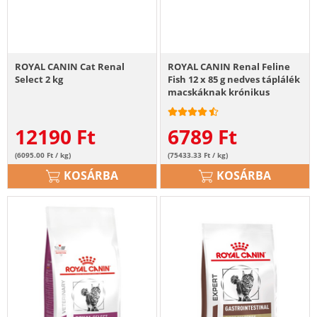
ROYAL CANIN Cat Renal
ROYAL CANIN Renal Feline
Select 2 kg
Fish 12 x 85 g nedves táplálék
macskáknak krónikus
vesebetegségben
12190
Ft
6789
Ft
(6095.00 Ft / kg)
(75433.33 Ft / kg)
KOSÁRBA
KOSÁRBA