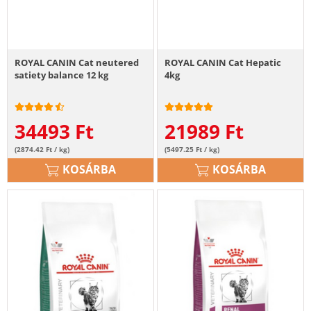
ROYAL CANIN Cat neutered
ROYAL CANIN Cat Hepatic
satiety balance 12 kg
4kg
34493
Ft
21989
Ft
(2874.42 Ft / kg)
(5497.25 Ft / kg)
KOSÁRBA
KOSÁRBA