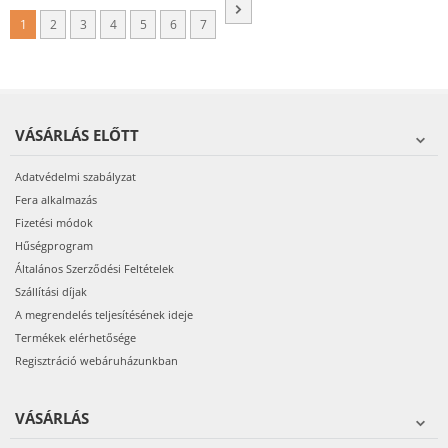
1
2
3
4
5
6
7
VÁSÁRLÁS ELŐTT
Adatvédelmi szabályzat
Fera alkalmazás
Fizetési módok
Hűségprogram
Általános Szerződési Feltételek
Szállítási díjak
A megrendelés teljesítésének ideje
Termékek elérhetősége
Regisztráció webáruházunkban
VÁSÁRLÁS