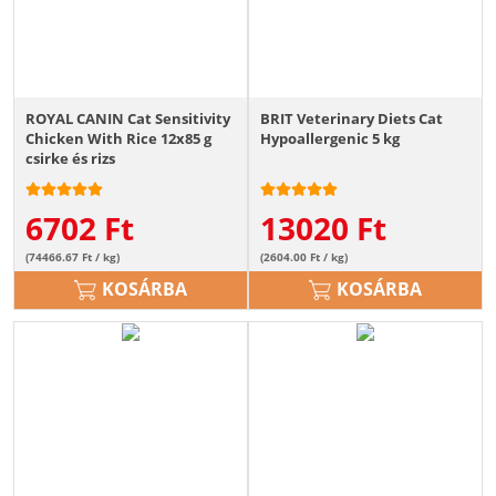
ROYAL CANIN Cat Sensitivity
BRIT Veterinary Diets Cat
Chicken With Rice 12x85 g
Hypoallergenic 5 kg
csirke és rizs
6702
Ft
13020
Ft
(74466.67 Ft / kg)
(2604.00 Ft / kg)
KOSÁRBA
KOSÁRBA