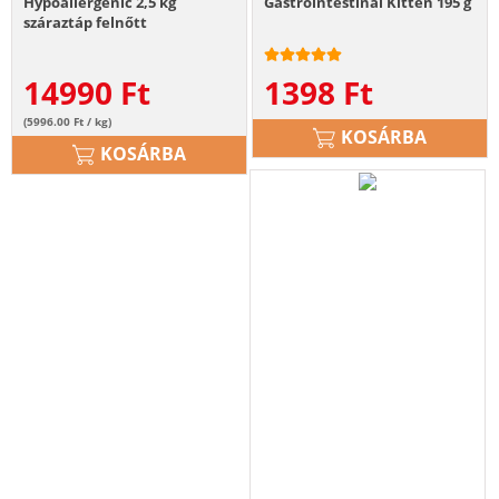
Hypoallergenic 2,5 kg
Gastrointestinal Kitten 195 g
száraztáp felnőtt
macskáknak, akiknek
nemkívánatos reakciói
14990
Ft
1398
Ft
vannak a táplálékra
(5996.00 Ft / kg)
KOSÁRBA
KOSÁRBA