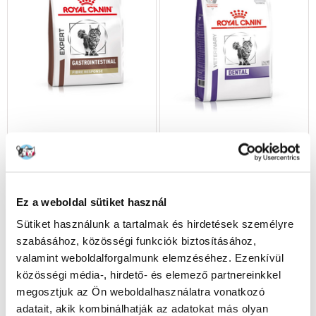
ROYAL CANIN Cat Fibre
ROYAL CANIN Cat dental 3 kg
Response 2 kg
Ez a weboldal sütiket használ
Sütiket használunk a tartalmak és hirdetések személyre
szabásához, közösségi funkciók biztosításához,
13290
Ft
13649
Ft
valamint weboldalforgalmunk elemzéséhez. Ezenkívül
közösségi média-, hirdető- és elemező partnereinkkel
(6645.00 Ft / kg)
(4549.67 Ft / kg)
megosztjuk az Ön weboldalhasználatra vonatkozó
KOSÁRBA
KOSÁRBA
adatait, akik kombinálhatják az adatokat más olyan