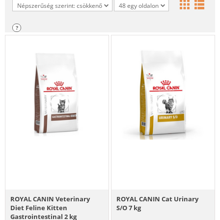
Népszerűség szerint: csökkenő
48 egy oldalon
?
ROYAL CANIN Veterinary
ROYAL CANIN Cat Urinary
Diet Feline Kitten
S/O 7 kg
Gastrointestinal 2 kg