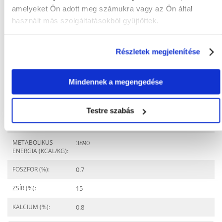
amelyeket Ön adott meg számukra vagy az Ön által
Oxalát kövek
használt más szolgáltatásokból gyűjtöttek.
ÉLETSZAKASZ:
Felnőtt
KÜLÖNLEGES
Érzékeny húgyúti rendszer
Részletek megjelenítése
IGÉNYEK:
ÁLLAT KORA:
12 hónap
Mindennek a megengedése
Összetevők
Testre szabás
FEHÉRJE (%):
34.5
METABOLIKUS
3890
ENERGIA (KCAL/KG):
FOSZFOR (%):
0.7
ZSÍR (%):
15
KALCIUM (%):
0.8