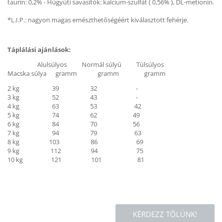
taurin: 0,2% - Húgyúti savasítók: kalcium-szulfát ( 0,56% ), DL-metionin.
*L.I.P.: nagyon magas emészthetőségéért kiválasztott fehérje.
Táplálási ajánlások:
Alulsúlyos Normál súlyú Túlsúlyos
Macska súlya gramm gramm gramm
2 kg 39 32 -
3 kg 52 43 -
4 kg 63 53 42
5 kg 74 62 49
6 kg 84 70 56
7 kg 94 79 63
8 kg 103 86 69
9 kg 112 94 75
10 kg 121 101 81
KÉRDEZZ TŐLÜNK!