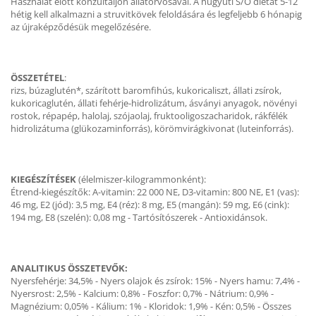
Használat előtt konzultáljon állatorvosával. A húgyúti S/O diétát 5-12
hétig kell alkalmazni a struvitkövek feloldására és legfeljebb 6 hónapig
az újraképződésük megelőzésére.
ÖSSZETÉTEL
:
rizs, búzaglutén*, szárított baromfihús, kukoricaliszt, állati zsírok,
kukoricaglutén, állati fehérje-hidrolizátum, ásványi anyagok, növényi
rostok, répapép, halolaj, szójaolaj, fruktooligoszacharidok, rákfélék
hidrolizátuma (glükozaminforrás), körömvirágkivonat (luteinforrás).
KIEGÉSZÍTÉSEK
(élelmiszer-kilogrammonként):
Étrend-kiegészítők: A-vitamin: 22 000 NE, D3-vitamin: 800 NE, E1 (vas):
46 mg, E2 (jód): 3,5 mg, E4 (réz): 8 mg, E5 (mangán): 59 mg, E6 (cink):
194 mg, E8 (szelén): 0,08 mg - Tartósítószerek - Antioxidánsok.
ANALITIKUS ÖSSZETEVŐK:
Nyersfehérje: 34,5% - Nyers olajok és zsírok: 15% - Nyers hamu: 7,4% -
Nyersrost: 2,5% - Kalcium: 0,8% - Foszfor: 0,7% - Nátrium: 0,9% -
Magnézium: 0,05% - Kálium: 1% - Kloridok: 1,9% - Kén: 0,5% - Összes