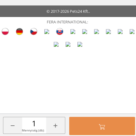
© 2017-2026 Pets24 Kft..
FERA INTERNATIONAL:
−
+
Mennyiség (db):