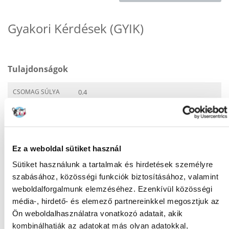
Gyakori Kérdések (GYIK)
Tulajdonságok
CSOMAG SÚLYA
0.4
(KG):
TERMÉKCSALÁD:
Royal Canin Urinary S/O
GYÁRTÓ:
ROYAL CANIN
Ez a weboldal sütiket használ
Javasolt felhasználás
Sütiket használunk a tartalmak és hirdetések személyre
szabásához, közösségi funkciók biztosításához, valamint
EGÉSZSÉGÜGYI
Hólyaggyulladás
weboldalforgalmunk elemzéséhez. Ezenkívül közösségi
INFORMÁCIÓ:
média-, hirdető- és elemező partnereinkkel megosztjuk az
Húgykő
Ön weboldalhasználatra vonatkozó adatait, akik
Idiopátiás
hólyaggyulladás
kombinálhatják az adatokat más olyan adatokkal,