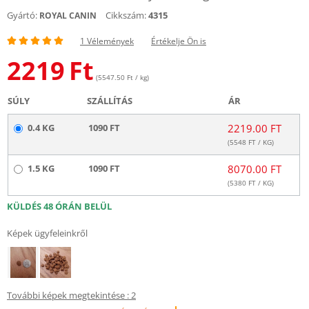
Gyártó:
Cikkszám:
4315
ROYAL CANIN
1 Vélemények
Értékelje Ön is
2219
Ft
(5547.50 Ft / kg)
SÚLY
SZÁLLÍTÁS
ÁR
0.4 KG
1090 FT
2219.00 FT
(
5548
FT / KG)
1.5 KG
1090 FT
8070.00 FT
(
5380
FT / KG)
KÜLDÉS 48 ÓRÁN BELÜL
Képek ügyfeleinkről
További képek megtekintése : 2