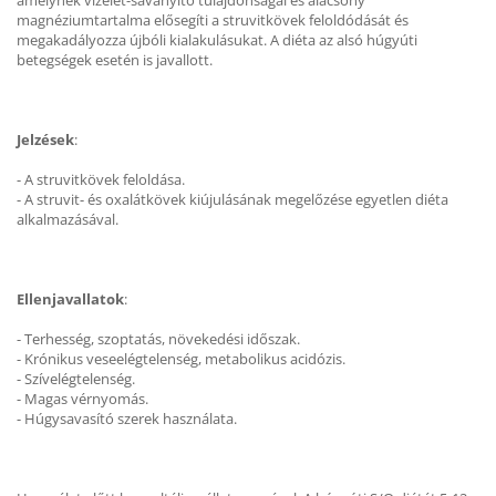
amelynek vizelet-savanyító tulajdonságai és alacsony
magnéziumtartalma elősegíti a struvitkövek feloldódását és
megakadályozza újbóli kialakulásukat. A diéta az alsó húgyúti
betegségek esetén is javallott.
Jelzések
:
- A struvitkövek feloldása.
- A struvit- és oxalátkövek kiújulásának megelőzése egyetlen diéta
alkalmazásával.
Ellenjavallatok
:
- Terhesség, szoptatás, növekedési időszak.
- Krónikus veseelégtelenség, metabolikus acidózis.
- Szívelégtelenség.
- Magas vérnyomás.
- Húgysavasító szerek használata.