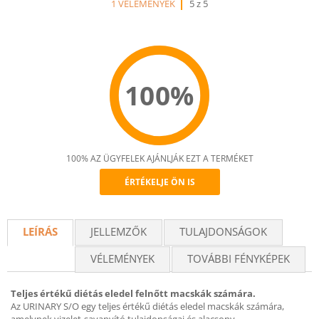
1 VÉLEMÉNYEK
5 z 5
100%
100% AZ ÜGYFELEK AJÁNLJÁK EZT A TERMÉKET
ÉRTÉKELJE ÖN IS
Recommend
LEÍRÁS
JELLEMZŐK
TULAJDONSÁGOK
VÉLEMÉNYEK
TOVÁBBI FÉNYKÉPEK
Teljes értékű diétás eledel felnőtt macskák számára.
Az URINARY S/O egy teljes értékű diétás eledel macskák számára,