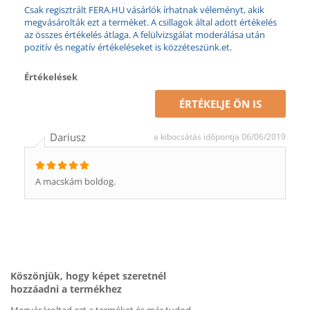
Csak regisztrált FERA.HU vásárlók írhatnak véleményt, akik
megvásárolták ezt a terméket. A csillagok által adott értékelés
az összes értékelés átlaga. A felülvizsgálat moderálása után
pozitív és negatív értékeléseket is közzéteszünk.et.
Értékelések
ÉRTÉKELJE ÖN IS
Dariusz
a kibocsátás időpontja 06/06/2019
A macskám boldog.
Köszönjük, hogy képet szeretnél
hozzáadni a termékhez