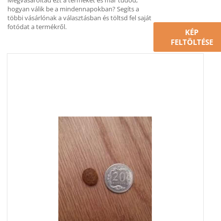
Megvásároltad ezt a terméket és már tudod,
hogyan válik be a mindennapokban? Segíts a
többi vásárlónak a választásban és töltsd fel saját
fotódat a termékről.
KÉP
FELTÖLTÉSE