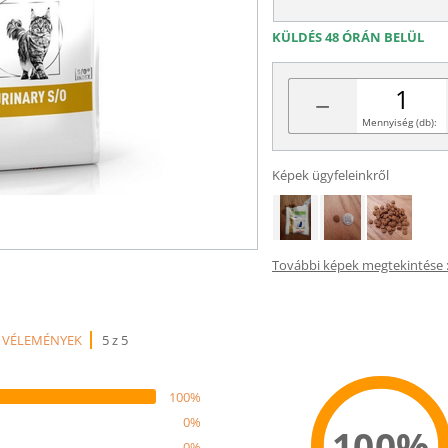
KÜLDÉS 48 ÓRÁN BELÜL
−
Mennyiség (db):
Képek ügyfeleinkről
További képek megtekintése :
 VÉLEMÉNYEK
5 z 5
100%
0%
100%
0%