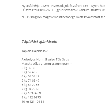
Nyersfehérje: 34,5% - Nyers olajok és zsírok: 15% - Nyers ham
- Összes taurin: 0,2% - Húgyúti savasítók: kalcium-szulfát ( 0
*L.I.P.: nagyon magas emészthetősége miatt kiválasztott feh
Táplálási ajánlások:
Táplálási ajánlások:
Alulsúlyos Normál súlyú Túlsúlyos
Macska súlya gramm gramm gramm
2 kg 39 32 -
3 kg 52 43 -
4 kg 63 53 42
5 kg 74 62 49
6 kg 84 70 56
7 kg 94 79 63
8 kg 103 86 69
9 kg 112 94 75
10 kg 121 101 81