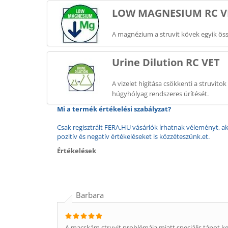
LOW MAGNESIUM RC V
A magnézium a struvit kövek egyik ö
Urine Dilution RC VET
A vizelet hígítása csökkenti a struvito
húgyhólyag rendszeres ürítését.
Mi a termék értékelési szabályzat?
Csak regisztrált FERA.HU vásárlók írhatnak véleményt, aki
pozitív és negatív értékeléseket is közzéteszünk.et.
Értékelések
Barbara
A macskám struvit problémája miatt speciális tápot ke