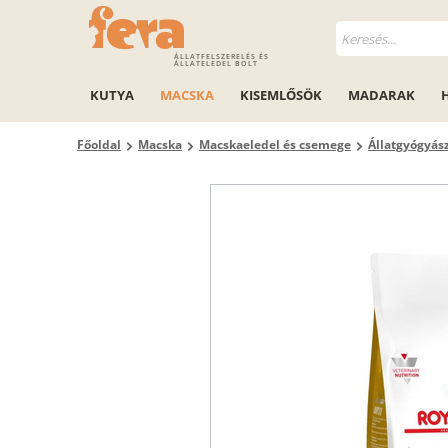
ÁLLATFELSZERELÉS ÉS
ÁLLATELEDEL BOLT
KUTYA
MACSKA
KISEMLŐSÖK
MADARAK
Főoldal
Macska
Macskaeledel és csemege
Állatgyógyás