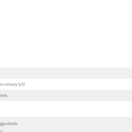
in Urinary S/O
ANIN
ggyulladás
kő