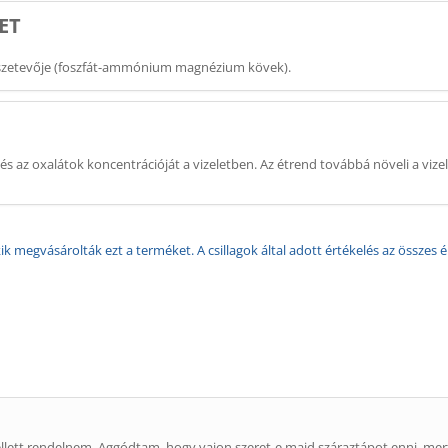
ET
sszetevője (foszfát-ammónium magnézium kövek).
k és az oxalátok koncentrációját a vizeletben. Az étrend továbbá növeli a vize
k megvásárolták ezt a terméket. A csillagok által adott értékelés az összes é
llett rendelnem. Aggódtam, hogy vajon szeret-e majd száraztápot enni, mert 