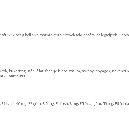
iétát 5-12 hétig kell alkalmazni a struvitkövek feloldására, és legfeljebb 6
 zsírok, kukoricaglutén, állati fehérje-hidrolizátum, ásványi anyagok, növényi 
t (luteinforrás).
1 (vas): 46 mg, E2 (jód): 3,5 mg, E4 (réz): 8 mg, E5 (mangán): 59 mg, E6 (cink)