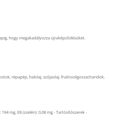
 hónapig, hogy megakadályozza újraképződésüket.
rostok, répapép, halolaj, szójaolaj, fruktooligoszacharidok,
: 194 mg, E8 (szelén): 0,08 mg - Tartósítószerek -