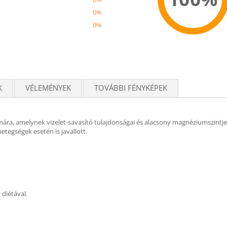
0%
0%
Recom
K
VÉLEMÉNYEK
TOVÁBBI FÉNYKÉPEK
mára, amelynek vizelet-savasító tulajdonságai és alacsony magnéziumszintje
tegségek esetén is javallott.
 diétával.