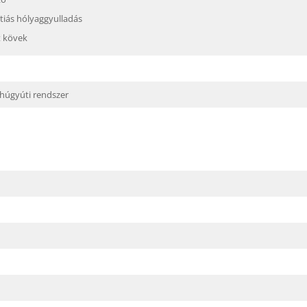
tiás hólyaggyulladás
t kövek
húgyúti rendszer