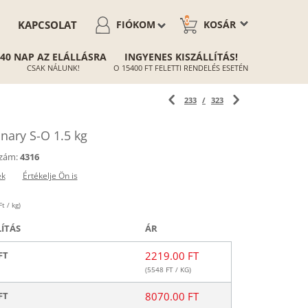
0
KAPCSOLAT
FIÓKOM
KOSÁR
40 NAP AZ ELÁLLÁSRA
INGYENES KISZÁLLÍTÁS!
CSAK NÁLUNK!
O 15400 FT FELETTI RENDELÉS ESETÉN
233
/
323
nary S-O 1.5 kg
zám:
4316
ek
Értékelje Ön is
t / kg)
LÍTÁS
ÁR
FT
2219.00 FT
(
5548
FT / KG)
FT
8070.00 FT