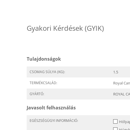
Gyakori Kérdések (GYIK)
Tulajdonságok
CSOMAG SÚLYA (KG):
1.5
TERMÉKCSALÁD:
Royal Can
GYÁRTÓ:
ROYAL C
Javasolt felhasználás
EGÉSZSÉGÜGYI INFORMÁCIÓ:
Hólya
Húgy