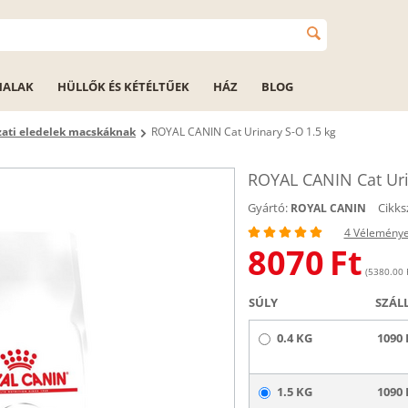
HALAK
HÜLLŐK ÉS KÉTÉLTŰEK
HÁZ
BLOG
zati eledelek macskáknak
ROYAL CANIN Cat Urinary S-O 1.5 kg
ROYAL CANIN Cat Uri
Gyártó:
Cikks
ROYAL CANIN
4 Vélemény
8070
Ft
(5380.00 F
SÚLY
SZÁL
0.4 KG
1090 
1.5 KG
1090 