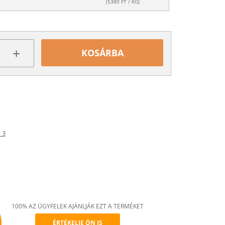
(
5380
FT / KG)
+
KOSÁRBA
 3
100% AZ ÜGYFELEK AJÁNLJÁK EZT A TERMÉKET
ÉRTÉKELJE ÖN IS