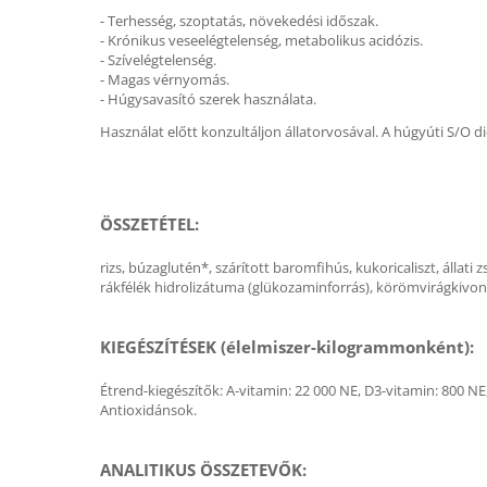
- Terhesség, szoptatás, növekedési időszak.
- Krónikus veseelégtelenség, metabolikus acidózis.
- Szívelégtelenség.
- Magas vérnyomás.
- Húgysavasító szerek használata.
Használat előtt konzultáljon állatorvosával. A húgyúti S/O d
ÖSSZETÉTEL:
rizs, búzaglutén*, szárított baromfihús, kukoricaliszt, állati
rákfélék hidrolizátuma (glükozaminforrás), körömvirágkivona
KIEGÉSZÍTÉSEK (élelmiszer-kilogrammonként):
Étrend-kiegészítők: A-vitamin: 22 000 NE, D3-vitamin: 800 NE, E
Antioxidánsok.
ANALITIKUS ÖSSZETEVŐK: