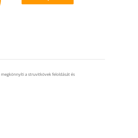
mend
 megkönnyíti a struvitkövek feloldását és