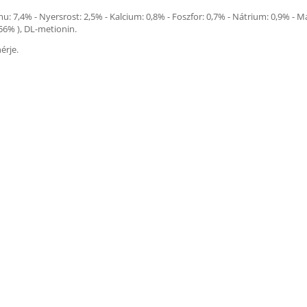
u: 7,4% - Nyersrost: 2,5% - Kalcium: 0,8% - Foszfor: 0,7% - Nátrium: 0,9% - M
,56% ), DL-metionin.
érje.