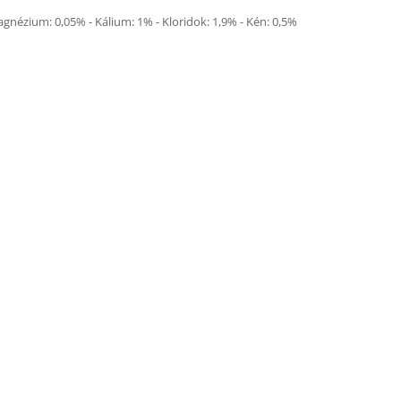
agnézium: 0,05% - Kálium: 1% - Kloridok: 1,9% - Kén: 0,5%