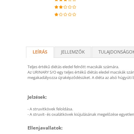
LEÍRÁS
JELLEMZŐK
TULAJDONSÁGO
Teljes értékű diétás eledel felnőtt macskák számára.
Az URINARY S/O egy teljes értékű diétás eledel macskák szá
megakadályozza újraképződésüket. A diéta az alsó húgyúti be
Jelzések:
- A struvitkövek feloldása.
- A struvit- és oxalátkövek kiújulásának megelőzése egyetlen
Ellenjavallatok: