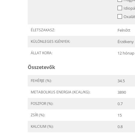
Idiopá
Oxalá
ÉLETSZAKASZ:
Felnőtt
KÜLÖNLEGES IGÉNYEK:
Érzékeny 
ÁLLAT KORA:
12 hónap
Összetevők
FEHÉRJE (%):
34.5
METABOLIKUS ENERGIA (KCAL/KG):
3890
FOSZFOR (%):
0.7
ZSÍR (%):
15
KALCIUM (%):
0.8