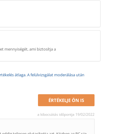
let mennyiségét, ami biztosítja a
rtékelés átlaga. A felülvizsgálat moderálása után
ÉRTÉKELJE ÖN IS
a kibocsátás időpontja 19/02/2022
eddig teljesen elutasította azt. Közben az RC s/o