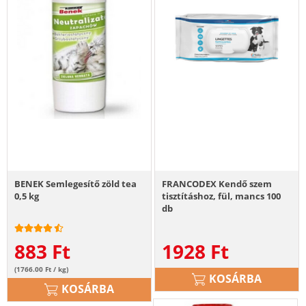
BENEK Semlegesítő zöld tea
FRANCODEX Kendő szem
0,5 kg
tisztításhoz, fül, mancs 100
db
883
Ft
1928
Ft
(1766.00 Ft / kg)
KOSÁRBA
KOSÁRBA