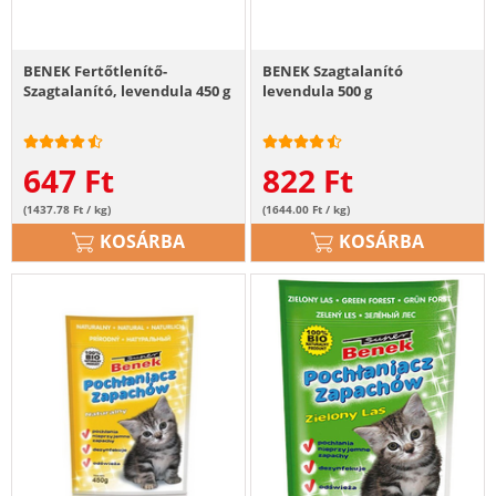
BENEK Fertőtlenítő-
BENEK Szagtalanító
Szagtalanító, levendula 450 g
levendula 500 g
647
Ft
822
Ft
(1437.78 Ft / kg)
(1644.00 Ft / kg)
KOSÁRBA
KOSÁRBA