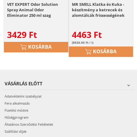
VET EXPERT Odor Solution
MR SMELL Klatka és Kuka -
Spray Animal Odor
készítmény a ketrecek és
Eliminator 250 ml szag
alomtálcák frissességének
semlegesítő kutyák és
meghosszabbítására - 500ml
macskák számára
3429
Ft
4463
Ft
(8926.00 Ft / l)
KOSÁRBA
KOSÁRBA
VÁSÁRLÁS ELŐTT
Adatvédelmi szabályzat
Fera alkalmazás
Fizetési módok
Hűségprogram
Általános Szerződési Feltételek
Szállítási díjak