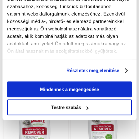
szabásához, közösségi funkciók biztosításához,
valamint weboldalforgalmunk elemzéséhez. Ezenkívül
VETEXPERT Odor Solution
közösségi média-, hirdető- és elemező partnereinkkel
Concentrate 500 ml
megosztjuk az Ön weboldalhasználatra vonatkozó
szagsemlegesítő kutyák és
adatait, akik kombinálhatják az adatokat más olyan
macskák számára
adatokkal, amelyeket Ön adott meg számukra vagy az
6964
Ft
Ön által használt más szolgáltatásokból gyűjtöttek.
(1392.80 Ft / 100 ml)
KOSÁRBA
Részletek megjelenítése
Mindennek a megengedése
Testre szabás