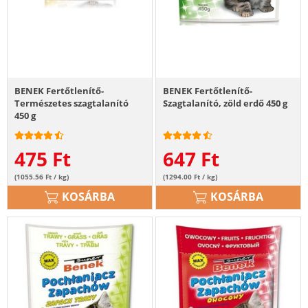
BENEK Fertőtlenítő-
BENEK Fertőtlenítő-
Természetes szagtalanító
Szagtalanító, zöld erdő 450 g
450 g
475
Ft
647
Ft
(1055.56 Ft / kg)
(1294.00 Ft / kg)
KOSÁRBA
KOSÁRBA