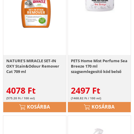
NATURE'S MIRACLE SET-IN
PETS Home Mist Perfume Sea
OXY Stain&Odour Remover
Breeze 170 ml
Cat 709 ml
szagsemlegesítő köd belső
terekbe
4078
Ft
2497
Ft
(575.20 Ft / 100 ml)
(1468.82 Ft / 100 ml)
KOSÁRBA
KOSÁRBA