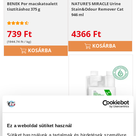
BENEK Por macskatoalett
NATURE'S MIRACLE Urine
tisztításhoz 375 g
Stain&Odour Remover Cat
946 ml
739
Ft
4366
Ft
(1944.74 Ft / kg)
KOSÁRBA
KOSÁRBA
Ez a weboldal sütiket használ
Sütiket használunk a tartalmak és hirdetések személyre