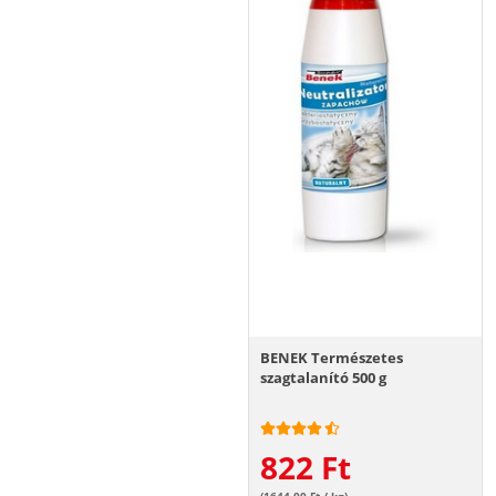
BENEK Természetes
szagtalanító 500 g
822
Ft
(1644.00 Ft / kg)