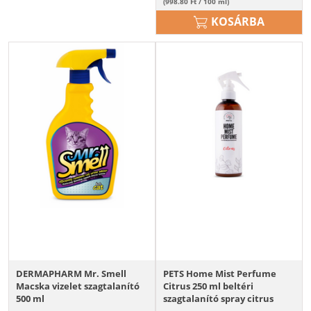
(998.80 Ft / 100 ml)
KOSÁRBA
DERMAPHARM Mr. Smell
PETS Home Mist Perfume
Macska vizelet szagtalanító
Citrus 250 ml beltéri
500 ml
szagtalanító spray citrus