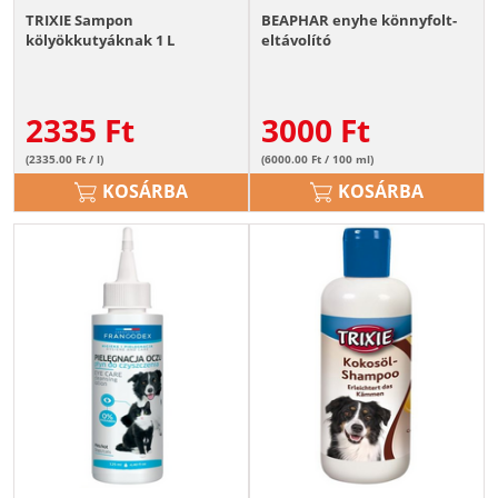
TRIXIE Sampon
BEAPHAR enyhe könnyfolt-
kölyökkutyáknak 1 L
eltávolító
2335
Ft
3000
Ft
(2335.00 Ft / l)
(6000.00 Ft / 100 ml)
KOSÁRBA
KOSÁRBA