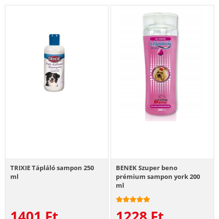
TRIXIE Tápláló sampon 250
BENEK Szuper beno
ml
prémium sampon york 200
ml
1401
Ft
1228
Ft