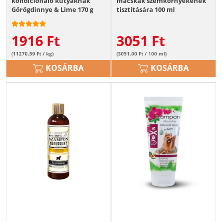
kondicionáló kutyáknak
macskák szemkörnyékének
Görögdinnye & Lime 170 g
tisztítására 100 ml
1916
Ft
3051
Ft
(11270.59 Ft / kg)
(3051.00 Ft / 100 ml)
KOSÁRBA
KOSÁRBA