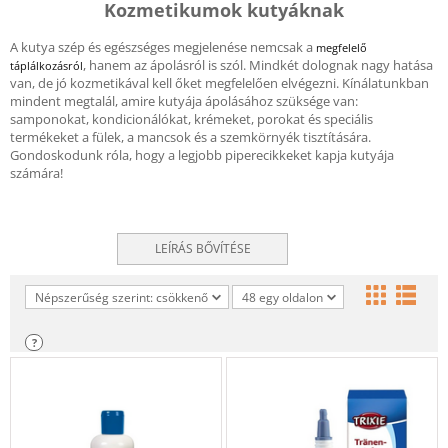
Kozmetikumok kutyáknak
A kutya szép és egészséges megjelenése nemcsak a
megfelelő
, hanem az ápolásról is szól. Mindkét dolognak nagy hatása
táplálkozásról
van, de jó kozmetikával kell őket megfelelően elvégezni. Kínálatunkban
mindent megtalál, amire kutyája ápolásához szüksége van:
samponokat, kondicionálókat, krémeket, porokat és speciális
termékeket a fülek, a mancsok és a szemkörnyék tisztítására.
Gondoskodunk róla, hogy a legjobb piperecikkeket kapja kutyája
számára!
LEÍRÁS BŐVÍTÉSE
Népszerűség szerint: csökkenő
48 egy oldalon
?