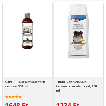
SUPER BENO Natural York
TRIXIE kondicionáló
sampon 300 ml
természetes olajokkal, 250
ml
1648
Ft
1234
Ft