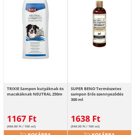
TRIXIE Sampon kutyáknak és
SUPER BENO Természetes
macskáknak NEUTRAL 250m
sampon Erős szennyeződés
300 ml
1167
Ft
1638
Ft
(466.80 Ft / 100 ml)
(546.00 Ft / 100 ml)