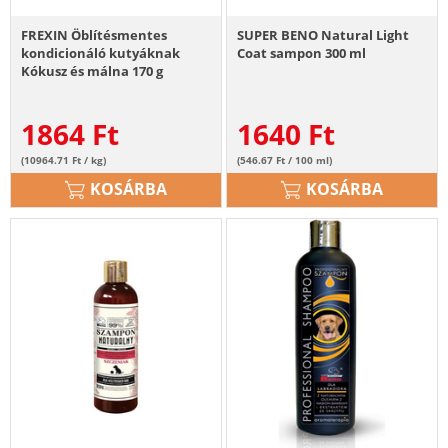
FREXIN Öblítésmentes
SUPER BENO Natural Light
kondicionáló kutyáknak
Coat sampon 300 ml
Kókusz és málna 170 g
1864
Ft
1640
Ft
(10964.71 Ft / kg)
(546.67 Ft / 100 ml)
KOSÁRBA
KOSÁRBA