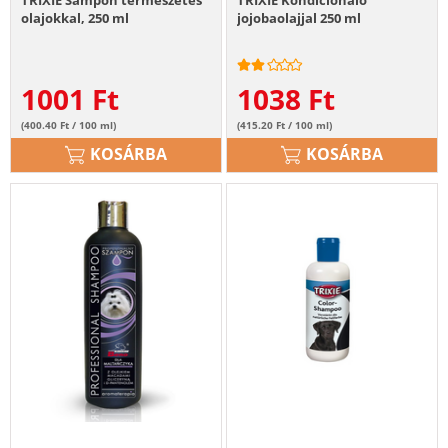
TRIXIE Sampon természetes
TRIXIE Kondicionáló
olajokkal, 250 ml
jojobaolajjal 250 ml
1001
Ft
1038
Ft
(400.40 Ft / 100 ml)
(415.20 Ft / 100 ml)
KOSÁRBA
KOSÁRBA