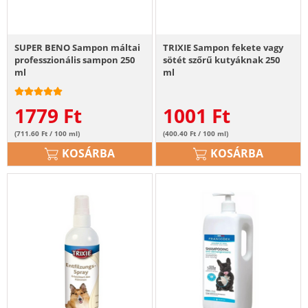
SUPER BENO Sampon máltai
TRIXIE Sampon fekete vagy
professzionális sampon 250
sötét szőrű kutyáknak 250
ml
ml
1779
Ft
1001
Ft
(711.60 Ft / 100 ml)
(400.40 Ft / 100 ml)
KOSÁRBA
KOSÁRBA