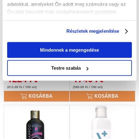
adatokkal, amelyeket Ön adott meg számukra vagy az
Ön által használt más szolgáltatásokból gyűjtöttek.
Részletek megjelenítése
BENEK Sampon Szuper beno
SUPER BENO Natural
Mindennek a megengedése
prémium kölyökkutyáknak
Frequent sampon 300 ml
200 ml
Testre szabás
1224
Ft
1740
Ft
(612.00 Ft / 100 ml)
(580.00 Ft / 100 ml)
KOSÁRBA
KOSÁRBA