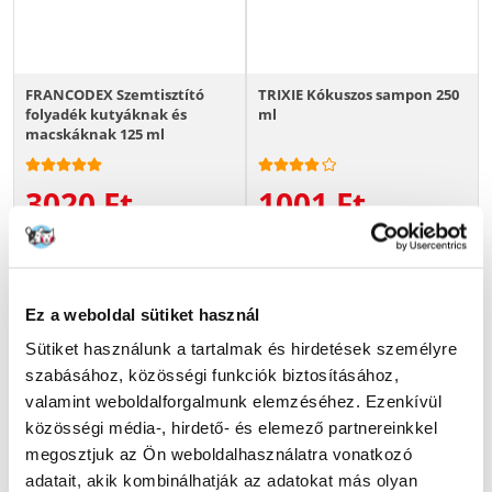
FRANCODEX Szemtisztító
TRIXIE Kókuszos sampon 250
folyadék kutyáknak és
ml
macskáknak 125 ml
3020
Ft
1001
Ft
(2415.84 Ft / 100 ml)
(400.40 Ft / 100 ml)
KOSÁRBA
KOSÁRBA
Ez a weboldal sütiket használ
Sütiket használunk a tartalmak és hirdetések személyre
szabásához, közösségi funkciók biztosításához,
valamint weboldalforgalmunk elemzéséhez. Ezenkívül
közösségi média-, hirdető- és elemező partnereinkkel
megosztjuk az Ön weboldalhasználatra vonatkozó
adatait, akik kombinálhatják az adatokat más olyan