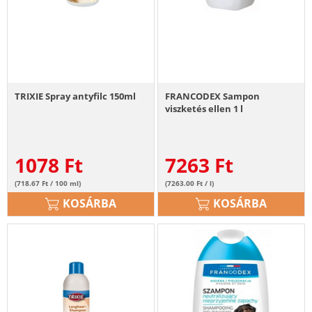
TRIXIE Spray antyfilc 150ml
FRANCODEX Sampon
viszketés ellen 1 l
1078
Ft
7263
Ft
(718.67 Ft / 100 ml)
(7263.00 Ft / l)
KOSÁRBA
KOSÁRBA