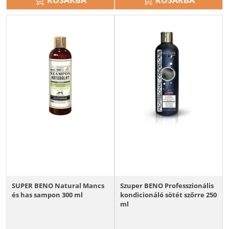
KOSÁRBA
KOSÁRBA
SUPER BENO Natural Mancs
Szuper BENO Professzionális
és has sampon 300 ml
kondicionáló sötét szőrre 250
ml