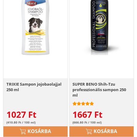
TRIXIE Sampon jojobaolajjal
SUPER BENO Shih-Tzu
250 ml
professzionális sampon 250
ml
1027
Ft
1667
Ft
(410.80 Ft / 100 ml)
(666.80 Ft / 100 ml)
KOSÁRBA
KOSÁRBA