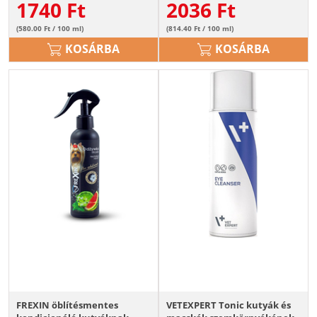
1740
Ft
2036
Ft
(580.00 Ft / 100 ml)
(814.40 Ft / 100 ml)
KOSÁRBA
KOSÁRBA
FREXIN öblítésmentes
VETEXPERT Tonic kutyák és