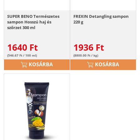
SUPER BENO Természetes
FREXIN Detangling sampon
sampon Hosszú haj és
220 g
szőrzet 300 ml
1640
Ft
1936
Ft
(546.67 Ft / 100 ml)
(8800.00 Ft / kg)
KOSÁRBA
KOSÁRBA