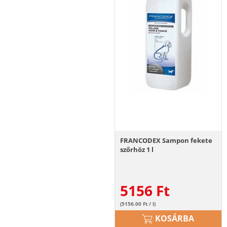
FRANCODEX Sampon fekete
szőrhöz 1 l
5156
Ft
(5156.00 Ft / l)
KOSÁRBA