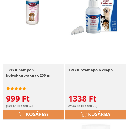
TRIXIE Sampon
TRIXIE Szemápoló csepp
kölyökkutyáknak 250 ml
999
Ft
1338
Ft
(399.60 Ft / 100 ml)
(2676.80 Ft / 100 ml)
KOSÁRBA
KOSÁRBA