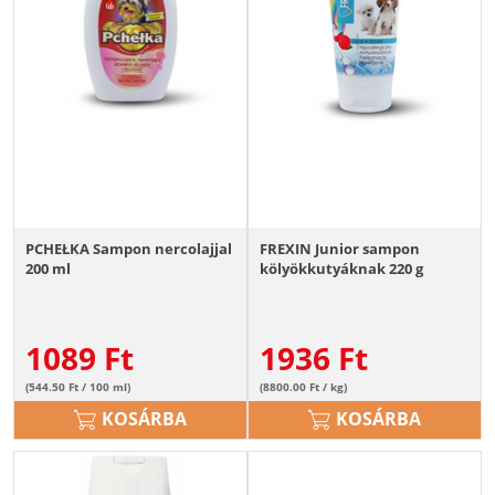
PCHEŁKA Sampon nercolajjal
FREXIN Junior sampon
200 ml
kölyökkutyáknak 220 g
1089
Ft
1936
Ft
(544.50 Ft / 100 ml)
(8800.00 Ft / kg)
KOSÁRBA
KOSÁRBA