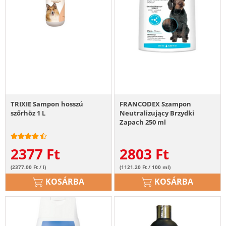
TRIXIE Sampon hosszú
FRANCODEX Szampon
szőrhöz 1 L
Neutralizujący Brzydki
Zapach 250 ml
2377
Ft
2803
Ft
(2377.00 Ft / l)
(1121.20 Ft / 100 ml)
KOSÁRBA
KOSÁRBA