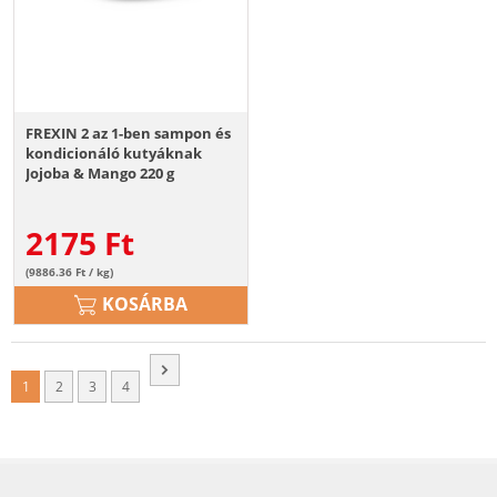
FREXIN 2 az 1-ben sampon és
kondicionáló kutyáknak
Jojoba & Mango 220 g
2175
Ft
(9886.36 Ft / kg)
KOSÁRBA
1
2
3
4