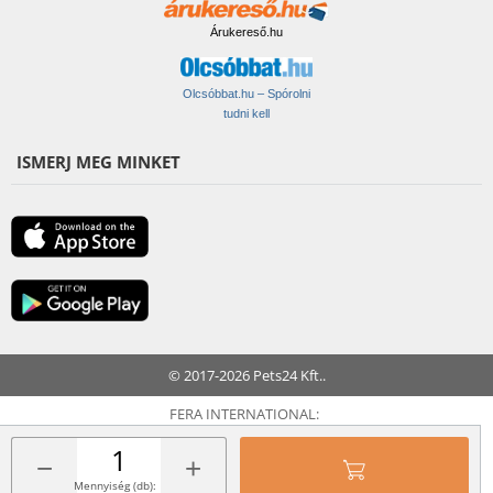
Árukereső.hu
Olcsóbbat.hu – Spórolni
tudni kell
ISMERJ MEG MINKET
© 2017-2026 Pets24 Kft..
FERA INTERNATIONAL:
−
+
Mennyiség (db):