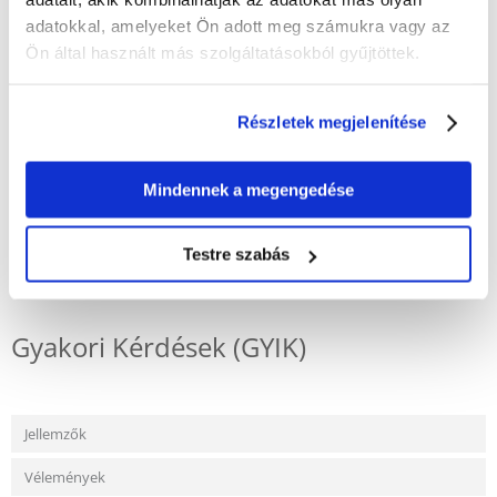
ÉRTÉKELJE ÖN IS
adatokkal, amelyeket Ön adott meg számukra vagy az
Recommend
Ön által használt más szolgáltatásokból gyűjtöttek.
Leírás
Részletek megjelenítése
- Valódi, természetes kókuszolajból készült sampon - Megkönnyíti a
fésülést - Ideális hosszú szőrű fajták számára - Kapacitás 250 ml.
Mindennek a megengedése
Testre szabás
KÉRDEZZ TŐLÜNK!
Gyakori Kérdések (GYIK)
Jellemzők
Vélemények