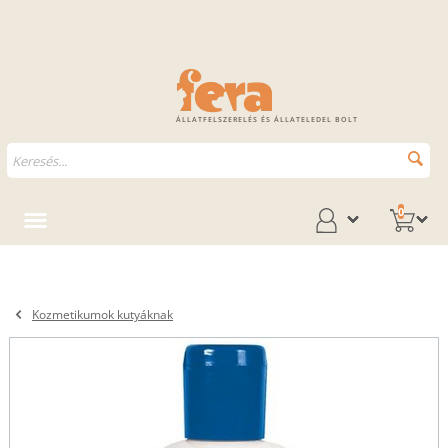
ÁLLATFELSZERELÉS ÉS ÁLLATELEDEL BOLT
0
Kozmetikumok kutyáknak