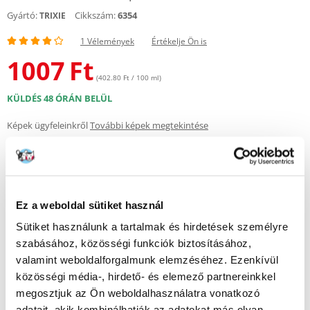
Gyártó:
Cikkszám:
6354
TRIXIE
1 Vélemények
Értékelje Ön is
1007
Ft
(402.80 Ft / 100 ml)
KÜLDÉS 48 ÓRÁN BELÜL
Képek ügyfeleinkről
További képek megtekintése
1 VÉLEMÉNYEK
4 z 5
Ez a weboldal sütiket használ
Sütiket használunk a tartalmak és hirdetések személyre
100%
szabásához, közösségi funkciók biztosításához,
valamint weboldalforgalmunk elemzéséhez. Ezenkívül
közösségi média-, hirdető- és elemező partnereinkkel
megosztjuk az Ön weboldalhasználatra vonatkozó
100% AZ ÜGYFELEK AJÁNLJÁK EZT A TERMÉKET
adatait, akik kombinálhatják az adatokat más olyan