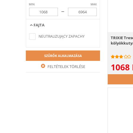
MIN
MAX
–
FAJTA
Nem található a keresési feltételeknek
megfelelő elem
NEUTRALIZUJĄCY ZAPACHY
TRIXIE Tres
kölyökkut
SZŰRŐK ALKALMAZÁSA
1068
FELTÉTELEK TÖRLÉSE