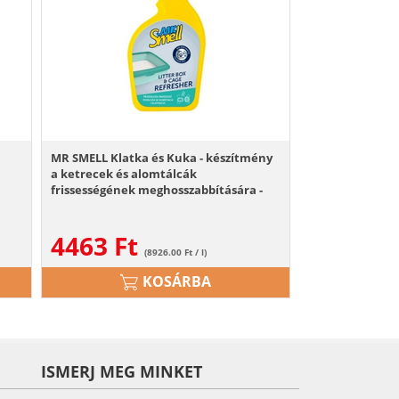
MR SMELL Klatka és Kuka - készítmény
k
a ketrecek és alomtálcák
frissességének meghosszabbítására -
500ml
4463
Ft
(8926.00 Ft / l)
KOSÁRBA
ISMERJ MEG MINKET