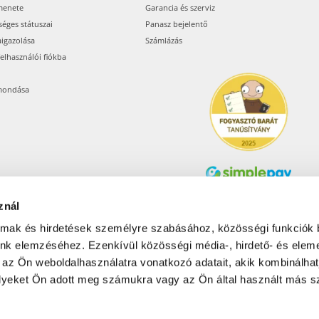
menete
Garancia és szerviz
séges státuszai
Panasz bejelentő
aigazolása
Számlázás
felhasználói fiókba
mondása
znál
Árukereső.hu
almak és hirdetések személyre szabásához, közösségi funkciók 
unk elemzéséhez. Ezenkívül közösségi média-, hirdető- és elem
 az Ön weboldalhasználatra vonatkozó adatait, akik kombinálhat
Olcsóbbat.hu – Spórolni
tudni kell
yeket Ön adott meg számukra vagy az Ön által használt más sz