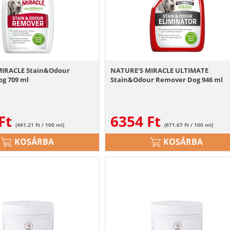
MIRACLE Stain&Odour
NATURE'S MIRACLE ULTIMATE
g 709 ml
Stain&Odour Remover Dog 946 ml
Ft
6354
Ft
(461.21 Ft / 100 ml)
(671.67 Ft / 100 ml)
KOSÁRBA
KOSÁRBA