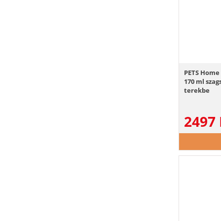
PETS Home 
170 ml szag
terekbe
2497