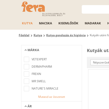
ÁLLATFELSZERELÉS ÉS
ÁLLATELEDEL BOLT
KUTYA
MACSKA
KISEMLŐSÖK
MADARAK
Főoldal
Kutya
Kutya gondozás és higiénia
Kutyák utáni f
Kutyák utá
MÁRKA
Nem található a keresési feltételeknek
megfelelő elem
VETEXPERT
Népszerűség
DERMAPHARM
FREXIN
MR SMELL
NATURE'S MIRACLE
Mutasd az összeset
ÁR