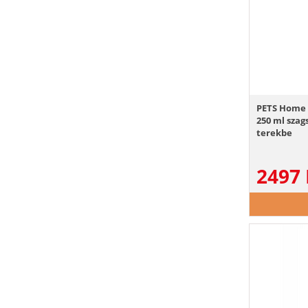
PETS Home 
250 ml szag
terekbe
2497