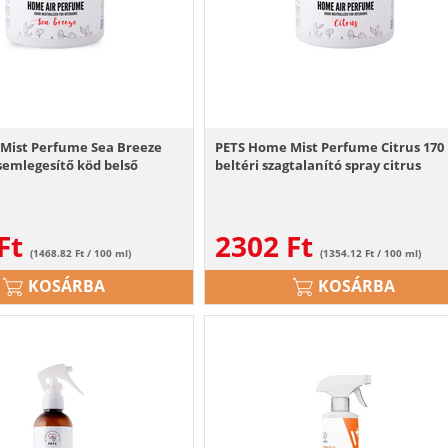
Mist Perfume Sea Breeze
PETS Home Mist Perfume Citrus 170
semlegesítő köd belső
beltéri szagtalanító spray citrus
Ft
2302
Ft
(1468.82 Ft / 100 ml)
(1354.12 Ft / 100 ml)
KOSÁRBA
KOSÁRBA