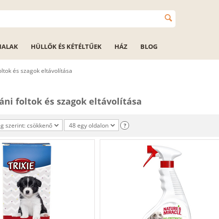
HALAK
HÜLLŐK ÉS KÉTÉLTŰEK
HÁZ
BLOG
oltok és szagok eltávolítása
ni foltok és szagok eltávolítása
 szerint: csökkenő
48 egy oldalon
?