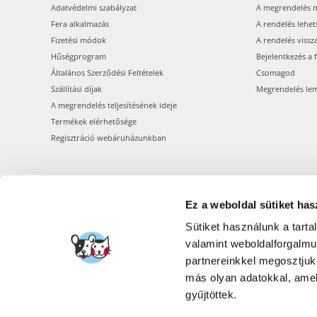
Adatvédelmi szabályzat
A megrendelés 
Fera alkalmazás
A rendelés lehet
Fizetési módok
A rendelés vissz
Hűségprogram
Bejelentkezés a 
Általános Szerződési Feltételek
Csomagod
Szállítási díjak
Megrendelés le
A megrendelés teljesítésének ideje
Termékek elérhetősége
Regisztráció webáruházunkban
Ez a weboldal sütiket has
Sütiket használunk a tart
valamint weboldalforgalm
partnereinkkel megosztjuk
más olyan adatokkal, amel
gyűjtöttek.