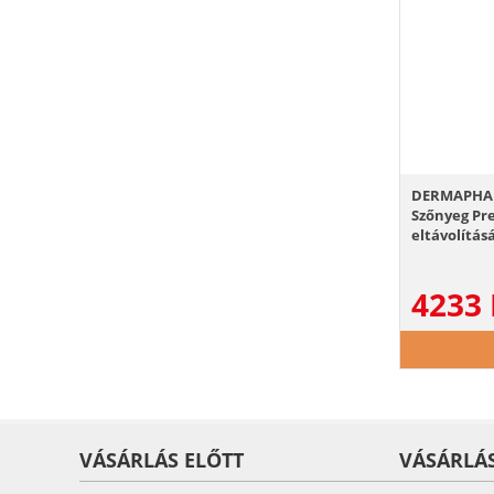
DERMAPHARM
Szőnyeg Pre
eltávolítás
4233
VÁSÁRLÁS ELŐTT
VÁSÁRLÁ