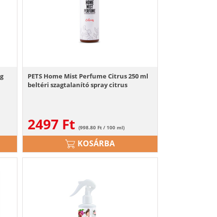
og
PETS Home Mist Perfume Citrus 250 ml
beltéri szagtalanító spray citrus
2497
Ft
(998.80 Ft / 100 ml)
KOSÁRBA