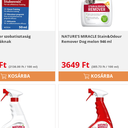
er szobatisztaság
NATURE'S MIRACLE Stain&Odour
yáknak
Remover Dog melon 946 ml
Ft
3649
Ft
(2136.00 Ft / 100 ml)
(385.73 Ft / 100 ml)
KOSÁRBA
KOSÁRBA