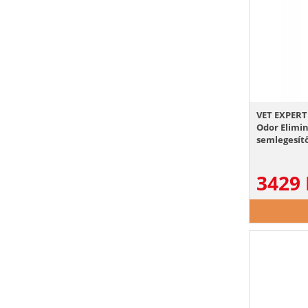
VET EXPERT
Odor Elimin
semlegesít
számára
3429