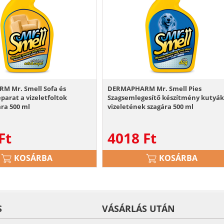
 Mr. Smell Sofa és
DERMAPHARM Mr. Smell Pies
parat a vizeletfoltok
Szagsemlegesítő készítmény kutyá
ára 500 ml
vizeletének szagára 500 ml
Ft
4018
Ft
KOSÁRBA
KOSÁRBA
S
VÁSÁRLÁS UTÁN