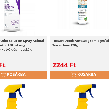
 Odor Solution Spray Animal
FREXIN Deodorant Szag semlegesít
ator 250 ml szag
Tea és lime 200g
ő kutyák és macskák
Ft
2244
Ft
KOSÁRBA
KOSÁRBA