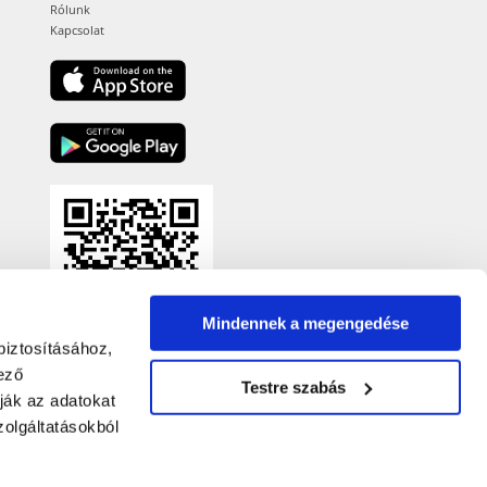
Rólunk
Kapcsolat
Mindennek a megengedése
biztosításához,
ező
Testre szabás
ják az adatokat
olgáltatásokból