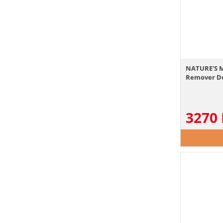
NATURE'S 
Remover Do
3270