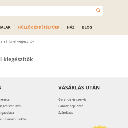
HALAK
HÜLLŐK ÉS KÉTÉLTŰEK
HÁZ
BLOG
Terráriumi kiegészítők
i kiegészítők
S
VÁSÁRLÁS UTÁN
menete
Garancia és szerviz
séges státuszai
Panasz bejelentő
aigazolása
Számlázás
felhasználói fiókba