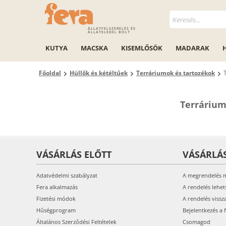
ÁLLATFELSZERELÉS ÉS
ÁLLATELEDEL BOLT
KUTYA
MACSKA
KISEMLŐSÖK
MADARAK
Főoldal
Hüllők és kétéltűek
Terráriumok és tartozékok
Terrárium
VÁSÁRLÁS ELŐTT
VÁSÁRLÁ
Adatvédelmi szabályzat
A megrendelés 
Fera alkalmazás
A rendelés lehet
Fizetési módok
A rendelés vissz
Hűségprogram
Bejelentkezés a 
Általános Szerződési Feltételek
Csomagod