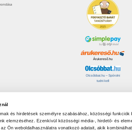
mondása
Árukereső.hu
Olcsóbbat.hu – Spórolni
tudni kell
© 2017-2026 Pets24 Kft..
znál
ONAL:
almak és hirdetések személyre szabásához, közösségi funkciók 
unk elemzéséhez. Ezenkívül közösségi média-, hirdető- és elem
 az Ön weboldalhasználatra vonatkozó adatait, akik kombinálhat