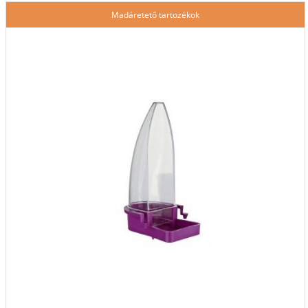
Madáretető tartozékok