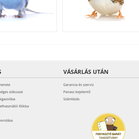
S
VÁSÁRLÁS UTÁN
menete
Garancia és szerviz
séges státuszai
Panasz bejelentő
aigazolása
Számlázás
felhasználói fiókba
mondása