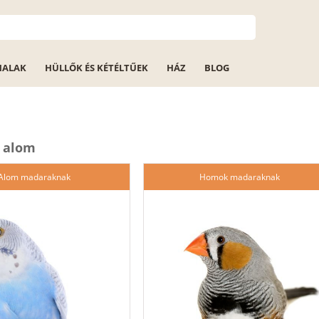
HALAK
HÜLLŐK ÉS KÉTÉLTŰEK
HÁZ
BLOG
 alom
Alom madaraknak
Homok madaraknak