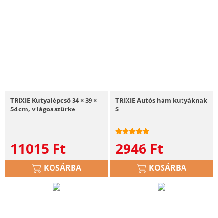
TRIXIE Kutyalépcső 34 × 39 ×
TRIXIE Autós hám kutyáknak
54 cm, világos szürke
S
11015
Ft
2946
Ft
KOSÁRBA
KOSÁRBA