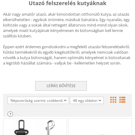
Utazó felszerelés kutyáknak
Akár nagy amatőr utazó, akár kimondottan otthonülő kutya, az utazás
elkerülhetetlen - egyikük örömére, másikuk bánatára. Egy nyaralás, egy
költözés vagy a sokak által rettegett állatorvos mind-mind olyan okok,
amelyek miatt kutyájának kényelmesen és biztonságban kell lennie
szállítás közben.
Éppen ezért érdemes gondoskodni a megfelelő utazási felszerelésekről,
hűtési termékekről és egyéb kiegészítőkről, amelyek nemcsak valóban
növelik a kutya biztonságát, hanem optimális kényelmet is biztosítanak
a legtöbb háziállat számára - valljuk be - kellemetlen helyzet során.
LEÍRÁS BŐVÍTÉSE
Népszerűség szerint: csökkenő
48 egy oldalon
?