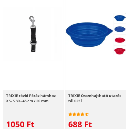
TRIXIE rövid Póráz hámhoz
TRIXIE Összehajtható utazós
XS- S 30 - 45 cm / 20 mm
tál 025 l
1050
Ft
688
Ft