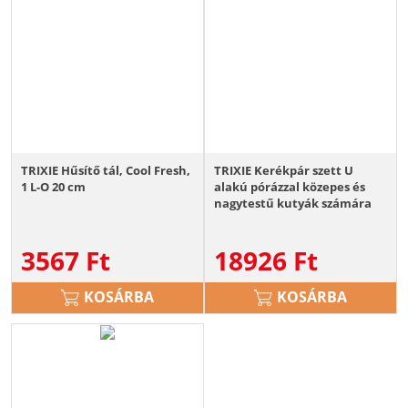
TRIXIE Hűsítő tál, Cool Fresh,
TRIXIE Kerékpár szett U
1 L-O 20 cm
alakú pórázzal közepes és
nagytestű kutyák számára
3567
Ft
18926
Ft
KOSÁRBA
KOSÁRBA