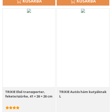
KOSÁRBA
KOSÁRBA
TRIXIE Első transzporter,
TRIXIE Autós hám kutyáknak
fekete/szürke, 41 × 26 × 26 cm
L