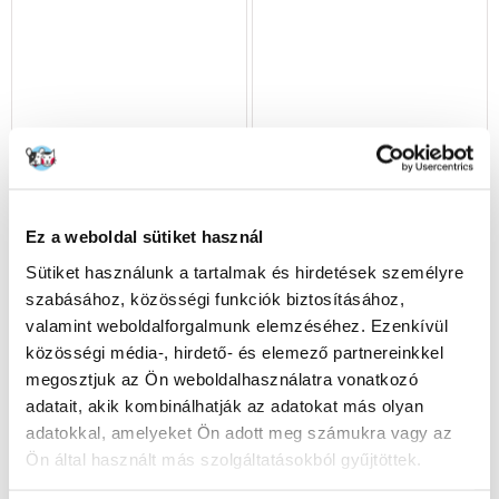
Ez a weboldal sütiket használ
Sütiket használunk a tartalmak és hirdetések személyre
TRIXIE Hátizsák kutyának
TRIXIE Hűsítő csont,
szabásához, közösségi funkciók biztosításához,
vagy macskának
természetes gumi, 11cm
valamint weboldalforgalmunk elemzéséhez. Ezenkívül
közösségi média-, hirdető- és elemező partnereinkkel
megosztjuk az Ön weboldalhasználatra vonatkozó
10370
Ft
1959
Ft
adatait, akik kombinálhatják az adatokat más olyan
adatokkal, amelyeket Ön adott meg számukra vagy az
KOSÁRBA
KOSÁRBA
Ön által használt más szolgáltatásokból gyűjtöttek.