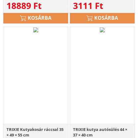
18889
Ft
3111
Ft
KOSÁRBA
KOSÁRBA
TRIXIE Kutyakosár ráccsal 35
TRIXIE kutya autósülés 44 ×
× 49 × 55 cm
37 × 40 cm