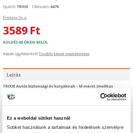
Gyártó:
Cikkszám:
6470
TRIXIE
Értékelje Ön is
3589
Ft
KÜLDÉS 48 ÓRÁN BELÜL
Képek ügyfeleinkről
További képek megtekintése
Leírás
TRIXIE Autós biztonsági öv kutyáknak – M méret (mellkas
kerülete 50-70 cm)
Biztonságos és kényelmes megoldás közepes méretű kutyáknak, mint
például a beagle, cocker spániel, border collie, dalmát, közepes
schnauzer vagy pudli. A TRIXIE praktikus autós hámja védelmet nyújt
Ez a weboldal sütiket használ
kedvencének az utazás során, ugyanakkor kényelmes viseletet biztosít a
mindennapi használat során is.
Sütiket használunk a tartalmak és hirdetések személyre