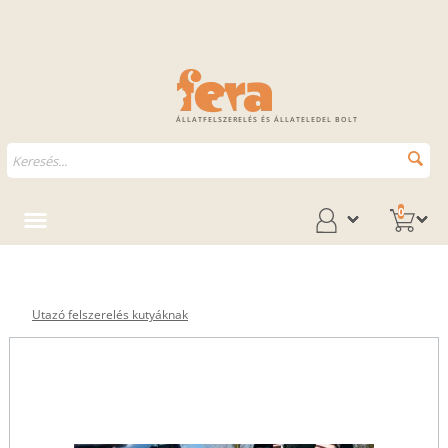
ÁLLATFELSZERELÉS ÉS ÁLLATELEDEL BOLT
0
Utazó felszerelés kutyáknak