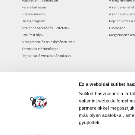
Adatvédelmi szabályzat
A megrendelés 
Fera alkalmazás
A rendelés lehet
Fizetési módok
A rendelés vissz
Hűségprogram
Bejelentkezés a 
Általános Szerződési Feltételek
Csomagod
Szállítási díjak
Megrendelés le
A megrendelés teljesítésének ideje
Termékek elérhetősége
Regisztráció webáruházunkban
Ez a weboldal sütiket has
Sütiket használunk a tart
valamint weboldalforgalm
partnereinkkel megosztjuk
más olyan adatokkal, amel
gyűjtöttek.