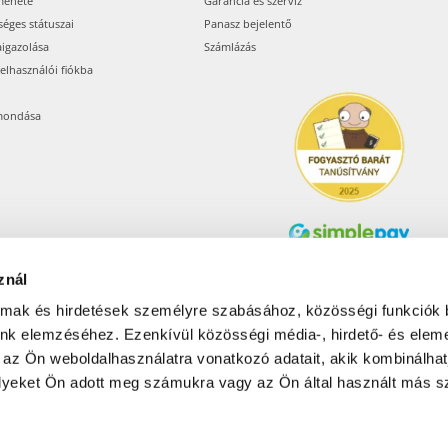
menete
Garancia és szerviz
séges státuszai
Panasz bejelentő
aigazolása
Számlázás
felhasználói fiókba
mondása
znál
Árukereső.hu
almak és hirdetések személyre szabásához, közösségi funkciók 
unk elemzéséhez. Ezenkívül közösségi média-, hirdető- és elem
 az Ön weboldalhasználatra vonatkozó adatait, akik kombinálhat
Olcsóbbat.hu – Spórolni
tudni kell
yeket Ön adott meg számukra vagy az Ön által használt más sz
© 2017-2026 Pets24 Kft..