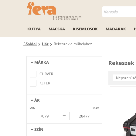
ÁLLATFELSZERELÉS ÉS
ÁLLATELEDEL BOLT
KUTYA
MACSKA
KISEMLŐSÖK
MADARAK
Főoldal
Ház
Rekeszek a műhelyhez
Rekeszek
MÁRKA
Nem található a keresési feltételeknek
megfelelő elem
CURVER
Népszerűség
KETER
ÁR
MIN
MAX
–
SZÍN
Nem található a keresési feltételeknek