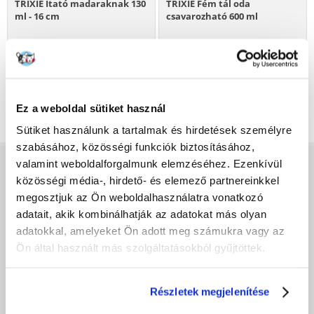
TRIXIE Itató madaraknak 130
TRIXIE Fém tál oda
ml - 16 cm
csavarozható 600 ml
743
Ft
1265
Ft
KOSÁRBA
KOSÁRBA
Ez a weboldal sütiket használ
Sütiket használunk a tartalmak és hirdetések személyre
szabásához, közösségi funkciók biztosításához,
valamint weboldalforgalmunk elemzéséhez. Ezenkívül
VÁSÁRLÁS ELŐTT
közösségi média-, hirdető- és elemező partnereinkkel
megosztjuk az Ön weboldalhasználatra vonatkozó
Adatvédelmi szabályzat
adatait, akik kombinálhatják az adatokat más olyan
Fera alkalmazás
adatokkal, amelyeket Ön adott meg számukra vagy az
Fizetési módok
Ön által használt más szolgáltatásokból gyűjtöttek.
Hűségprogram
Általános Szerződési Feltételek
Szállítási díjak
Részletek megjelenítése
A megrendelés teljesítésének ideje