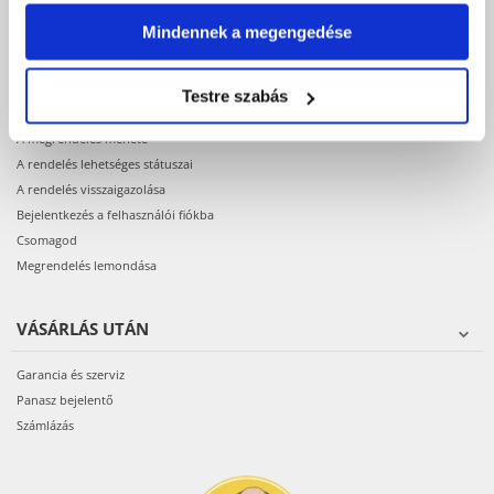
Termékek elérhetősége
Regisztráció webáruházunkban
Mindennek a megengedése
VÁSÁRLÁS
Testre szabás
A megrendelés menete
A rendelés lehetséges státuszai
A rendelés visszaigazolása
Bejelentkezés a felhasználói fiókba
Csomagod
Megrendelés lemondása
VÁSÁRLÁS UTÁN
Garancia és szerviz
Panasz bejelentő
Számlázás