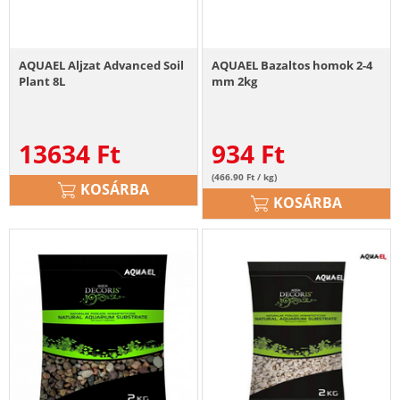
AQUAEL Aljzat Advanced Soil
AQUAEL Bazaltos homok 2-4
Plant 8L
mm 2kg
13634
Ft
934
Ft
(466.90 Ft / kg)
KOSÁRBA
KOSÁRBA