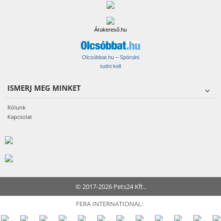
Árukereső.hu
Olcsóbbat.hu – Spórolni
tudni kell
ISMERJ MEG MINKET
Rólunk
Kapcsolat
© 2017-2026 Pets24 Kft..
FERA INTERNATIONAL: