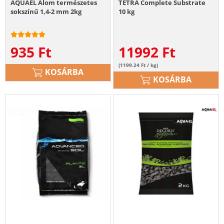
AQUAEL Alom természetes
TETRA Complete Substrate
sokszínű 1,4-2 mm 2kg
10 kg
935
Ft
11992
Ft
(1199.24 Ft / kg)
KOSÁRBA
KOSÁRBA