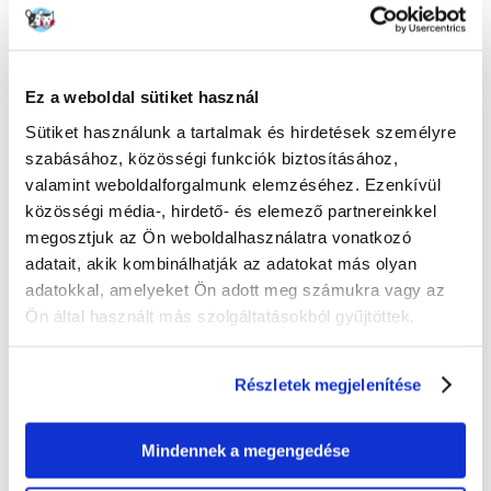
Ez a weboldal sütiket használ
Sütiket használunk a tartalmak és hirdetések személyre
szabásához, közösségi funkciók biztosításához,
valamint weboldalforgalmunk elemzéséhez. Ezenkívül
közösségi média-, hirdető- és elemező partnereinkkel
megosztjuk az Ön weboldalhasználatra vonatkozó
adatait, akik kombinálhatják az adatokat más olyan
TETRA Activesubstrate 6 l
TETRA Completesubstrate 5
adatokkal, amelyeket Ön adott meg számukra vagy az
kg
Ön által használt más szolgáltatásokból gyűjtöttek.
Részletek megjelenítése
4840
Ft
6335
Ft
(1267.00 Ft / kg)
KOSÁRBA
Mindennek a megengedése
KOSÁRBA