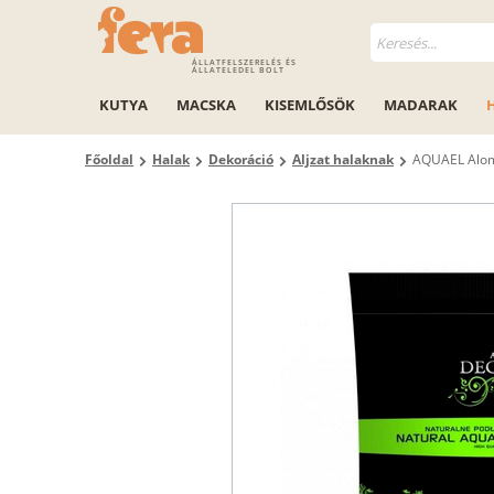
ÁLLATFELSZERELÉS ÉS
ÁLLATELEDEL BOLT
KUTYA
MACSKA
KISEMLŐSÖK
MADARAK
Főoldal
Halak
Dekoráció
Aljzat halaknak
AQUAEL Alom