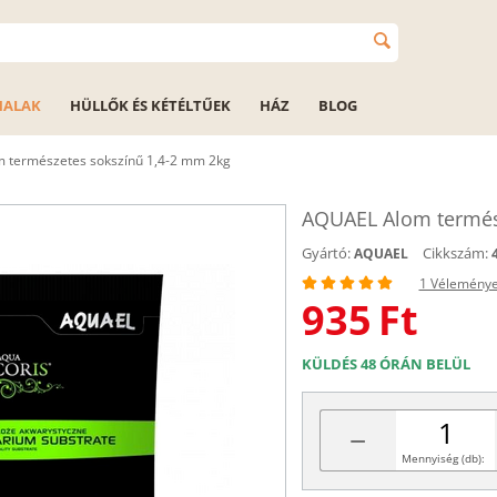
HALAK
HÜLLŐK ÉS KÉTÉLTŰEK
HÁZ
BLOG
 természetes sokszínű 1,4-2 mm 2kg
AQUAEL Alom termés
Gyártó:
Cikkszám:
AQUAEL
1 Vélemény
935
Ft
KÜLDÉS 48 ÓRÁN BELÜL
−
Mennyiség (db):