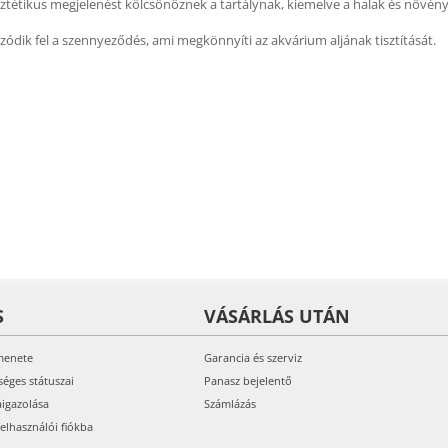
ztétikus megjelenést kölcsönöznek a tartálynak, kiemelve a halak és növénye
dik fel a szennyeződés, ami megkönnyíti az akvárium aljának tisztítását.
S
VÁSÁRLÁS UTÁN
menete
Garancia és szerviz
séges státuszai
Panasz bejelentő
aigazolása
Számlázás
felhasználói fiókba