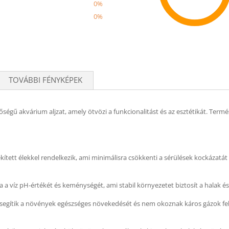
0%
0%
Recom
TOVÁBBI FÉNYKÉPEK
égű akvárium aljzat, amely ötvözi a funkcionalitást és az esztétikát. Ter
ekített élekkel rendelkezik, ami minimálisra csökkenti a sérülések kockázatá
 a víz pH-értékét és keménységét, ami stabil környezetet biztosít a halak 
egítik a növények egészséges növekedését és nem okoznak káros gázok fel