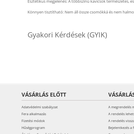
Esztétikus megjelenés: A többszínű kavicsok természetes, es
Könnyen tisztítható: Nem áll össze csomókká és nem halmozó
Gyakori Kérdések (GYIK)
VÁSÁRLÁS ELŐTT
VÁSÁRLÁ
Adatvédelmi szabályzat
A megrendelés 
Fera alkalmazás
A rendelés lehet
Fizetési módok
A rendelés vissz
Hűségprogram
Bejelentkezés a 