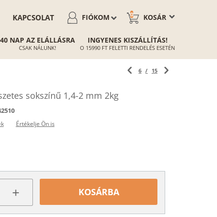
0
KAPCSOLAT
FIÓKOM
KOSÁR
40 NAP AZ ELÁLLÁSRA
INGYENES KISZÁLLÍTÁS!
CSAK NÁLUNK!
O 15990 FT FELETTI RENDELÉS ESETÉN
6
/
15
zetes sokszínű 1,4-2 mm 2kg
42510
ek
Értékelje Ön is
+
KOSÁRBA