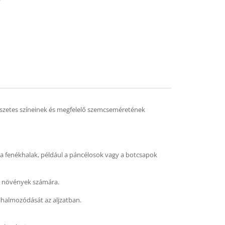
mend
mészetes színeinek és megfelelő szemcseméretének
t a fenékhalak, például a páncélosok vagy a botcsapok
és növények számára.
halmozódását az aljzatban.