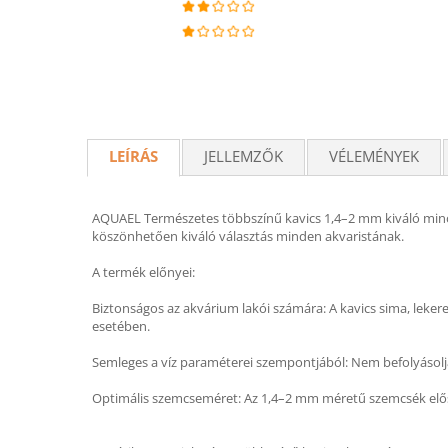
LEÍRÁS
JELLEMZŐK
VÉLEMÉNYEK
AQUAEL Természetes többszínű kavics 1,4–2 mm kiváló minős
köszönhetően kiváló választás minden akvaristának.
A termék előnyei:
Biztonságos az akvárium lakói számára: A kavics sima, leker
esetében.
Semleges a víz paraméterei szempontjából: Nem befolyásolja
Optimális szemcseméret: Az 1,4–2 mm méretű szemcsék elős