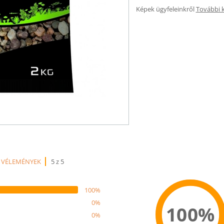
Képek ügyfeleinkről
További 
 VÉLEMÉNYEK
5 z 5
100%
0%
100%
0%