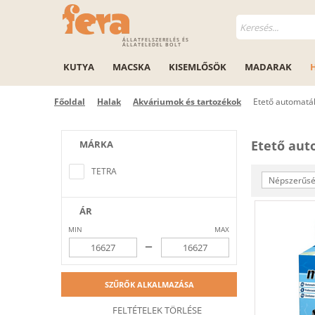
ÁLLATFELSZERELÉS ÉS
ÁLLATELEDEL BOLT
KUTYA
MACSKA
KISEMLŐSÖK
MADARAK
Főoldal
Halak
Akváriumok és tartozékok
Etető automatá
Etető au
MÁRKA
Nem található a keresési feltételeknek
megfelelő elem
TETRA
Népszerűség
ÁR
MIN
MAX
–
SZŰRŐK ALKALMAZÁSA
FELTÉTELEK TÖRLÉSE