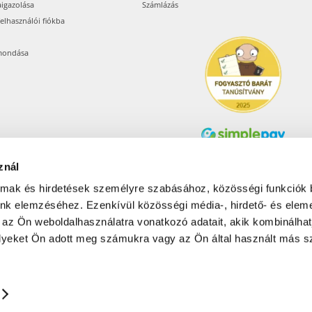
aigazolása
Számlázás
felhasználói fiókba
mondása
znál
Árukereső.hu
almak és hirdetések személyre szabásához, közösségi funkciók 
unk elemzéséhez. Ezenkívül közösségi média-, hirdető- és elem
 az Ön weboldalhasználatra vonatkozó adatait, akik kombinálhat
Olcsóbbat.hu – Spórolni
tudni kell
yeket Ön adott meg számukra vagy az Ön által használt más sz
© 2017-2026 Pets24 Kft..
ONAL: