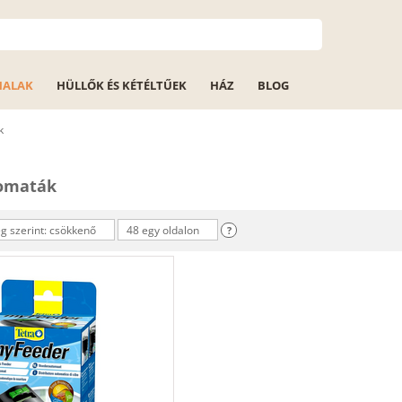
HALAK
HÜLLŐK ÉS KÉTÉLTŰEK
HÁZ
BLOG
k
tomaták
 szerint: csökkenő
48 egy oldalon
?