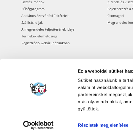
Fizetési módok
A rendelés vissz
Hűségprogram
Bejelentkezés a 
Általános Szerződési Feltételek
Csomagod
Szállítási díjak
Megrendelés le
A megrendelés teljesítésének ideje
Termékek elérhetősége
Regisztráció webáruházunkban
Ez a weboldal sütiket has
Sütiket használunk a tart
valamint weboldalforgalm
partnereinkkel megosztjuk
más olyan adatokkal, amel
gyűjtöttek.
Részletek megjelenítése
FERA INTERNATI