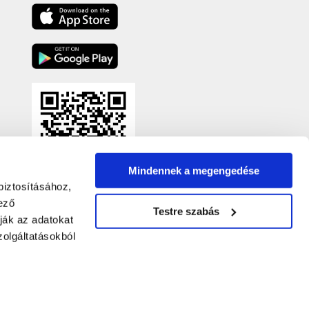
Mindennek a megengedése
biztosításához,
ező
Testre szabás
ják az adatokat
olgáltatásokból