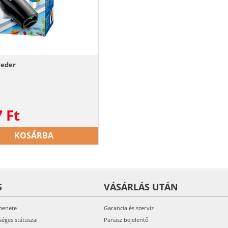
eeder
7
Ft
KOSÁRBA
S
VÁSÁRLÁS UTÁN
menete
Garancia és szerviz
séges státuszai
Panasz bejelentő