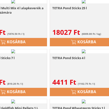
Multi Mix 4 l alapkeverék a
TETRA Pond Sticks 25 l
 számára
Ft
18027
Ft
(1876.50 Ft / l)
(6009.00 Ft / kg)
KOSÁRBA
KOSÁRBA
Sticks 7 l
TETRA Pond Sticks 4 l
Ft
4411
Ft
(810.20 Ft / l)
(1102.75 Ft / l)
KOSÁRBA
KOSÁRBA
Goldfish Mini Pellets 1 L
TETRA Pond Wheatgerm Sticks 1 l