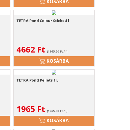
KOSÁRBA
TETRA Pond Colour Sticks 4 l
4662
Ft
(1165.50 Ft / l)
KOSÁRBA
TETRA Pond Pellets 1 L
1965
Ft
(1965.00 Ft / l)
KOSÁRBA