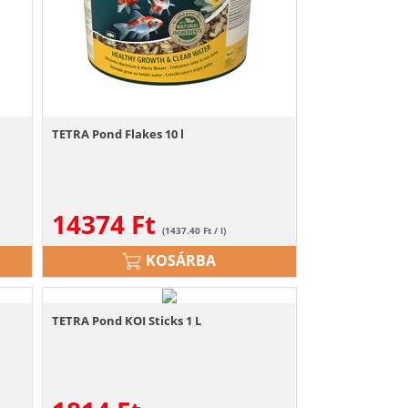
TETRA Pond Flakes 10 l
14374
Ft
(1437.40 Ft / l)
KOSÁRBA
TETRA Pond KOI Sticks 1 L