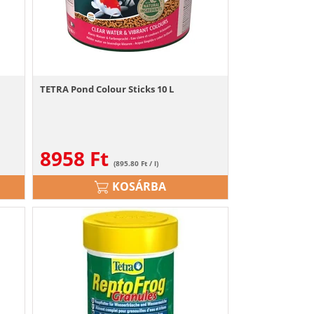
TETRA Pond Colour Sticks 10 L
8958
Ft
(895.80 Ft / l)
KOSÁRBA