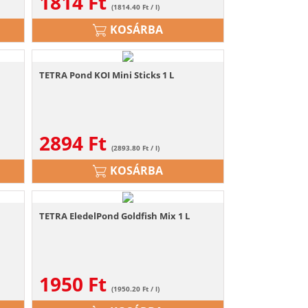
1814
Ft
(1814.40 Ft / l)
KOSÁRBA
TETRA Pond KOI Mini Sticks 1 L
2894
Ft
(2893.80 Ft / l)
KOSÁRBA
TETRA EledelPond Goldfish Mix 1 L
1950
Ft
(1950.20 Ft / l)