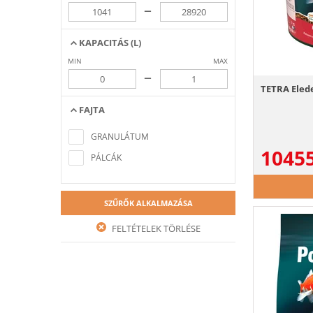
–
KAPACITÁS (L)
MIN
MAX
–
TETRA Elede
FAJTA
Nem található a keresési feltételeknek
megfelelő elem
GRANULÁTUM
1045
PÁLCÁK
SZŰRŐK ALKALMAZÁSA
FELTÉTELEK TÖRLÉSE