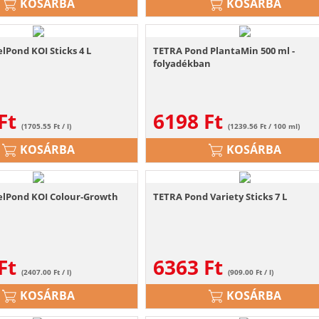
KOSÁRBA
KOSÁRBA
lPond KOI Sticks 4 L
TETRA Pond PlantaMin 500 ml -
folyadékban
Ft
6198
Ft
(1705.55 Ft / l)
(1239.56 Ft / 100 ml)
KOSÁRBA
KOSÁRBA
elPond KOI Colour-Growth
TETRA Pond Variety Sticks 7 L
Ft
6363
Ft
(2407.00 Ft / l)
(909.00 Ft / l)
KOSÁRBA
KOSÁRBA