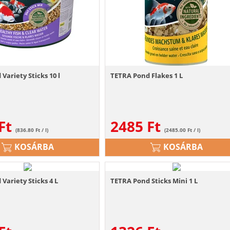
Variety Sticks 10 l
TETRA Pond Flakes 1 L
Ft
2485
Ft
(836.80 Ft / l)
(2485.00 Ft / l)
KOSÁRBA
KOSÁRBA
Variety Sticks 4 L
TETRA Pond Sticks Mini 1 L