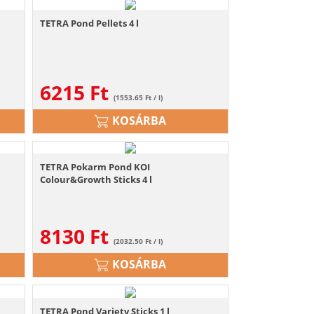
TETRA Pond Pellets 4 l
6215
Ft
(1553.65 Ft / l)
KOSÁRBA
TETRA Pokarm Pond KOI
Colour&Growth Sticks 4 l
8130
Ft
(2032.50 Ft / l)
KOSÁRBA
TETRA Pond Variety Sticks 1 l