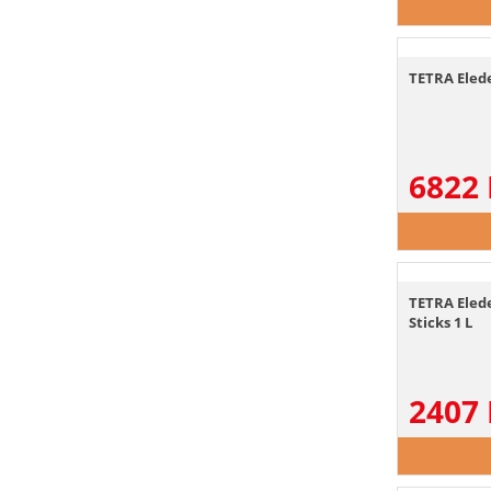
TETRA Elede
6822
TETRA Eled
Sticks 1 L
2407