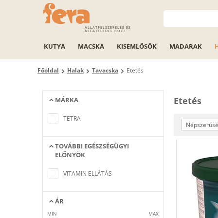
ÁLLATFELSZERELÉS ÉS
ÁLLATELEDEL BOLT
KUTYA
MACSKA
KISEMLŐSÖK
MADARAK
Főoldal
Halak
Tavacska
Etetés
Etetés
MÁRKA
Nem található a keresési feltételeknek
megfelelő elem
TETRA
Népszerűség
TOVÁBBI EGÉSZSÉGÜGYI
ELŐNYÖK
Nem található a keresési feltételeknek
megfelelő elem
VITAMIN ELLÁTÁS
ÁR
MIN
MAX