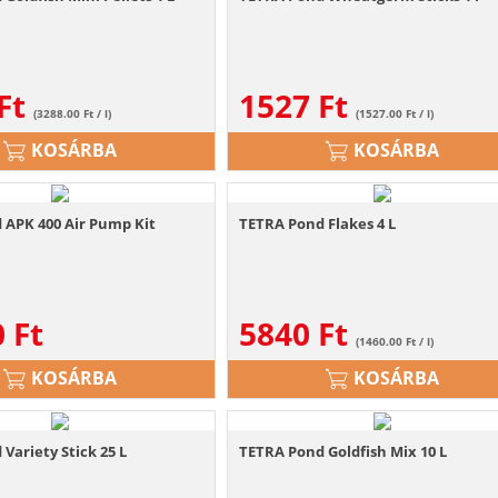
Ft
1527
Ft
(3288.00 Ft / l)
(1527.00 Ft / l)
KOSÁRBA
KOSÁRBA
 APK 400 Air Pump Kit
TETRA Pond Flakes 4 L
0
Ft
5840
Ft
(1460.00 Ft / l)
KOSÁRBA
KOSÁRBA
Variety Stick 25 L
TETRA Pond Goldfish Mix 10 L