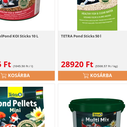
lPond KOI Sticks 10 L
TETRA Pond Sticks 50 l
5
Ft
28920
Ft
(1045.50 Ft / l)
(5508.57 Ft / kg)
KOSÁRBA
KOSÁRBA