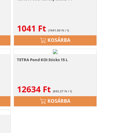
1041
Ft
(1041.00 Ft / l)
KOSÁRBA
TETRA Pond KOI Sticks 15 L
12634
Ft
(842.27 Ft / l)
KOSÁRBA