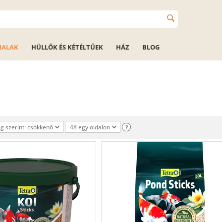
HALAK
HÜLLŐK ÉS KÉTÉLTŰEK
HÁZ
BLOG
 szerint: csökkenő
48 egy oldalon
?