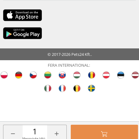
© 2017-2026 Pets24 Kft..
FERA INTERNATIONAL:
−
+
Mennyiség (db):