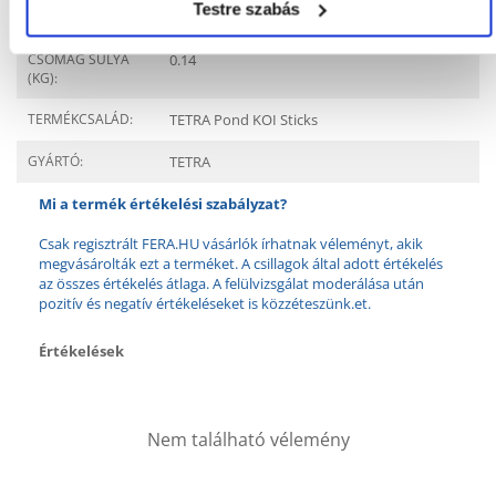
Tulajdonságok
Testre szabás
CSOMAG SÚLYA
0.14
(KG):
TERMÉKCSALÁD:
TETRA Pond KOI Sticks
GYÁRTÓ:
TETRA
Mi a termék értékelési szabályzat?
Csak regisztrált FERA.HU vásárlók írhatnak véleményt, akik
megvásárolták ezt a terméket. A csillagok által adott értékelés
az összes értékelés átlaga. A felülvizsgálat moderálása után
pozitív és negatív értékeléseket is közzéteszünk.et.
Értékelések
Nem található vélemény