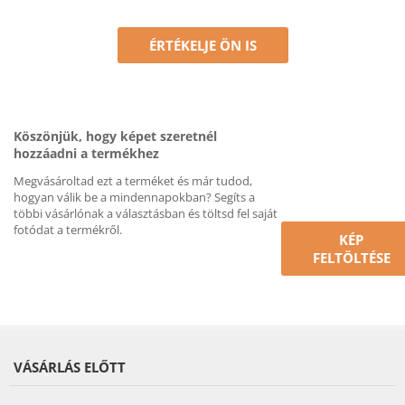
ÉRTÉKELJE ÖN IS
Köszönjük, hogy képet szeretnél
hozzáadni a termékhez
Megvásároltad ezt a terméket és már tudod,
hogyan válik be a mindennapokban? Segíts a
többi vásárlónak a választásban és töltsd fel saját
fotódat a termékről.
KÉP
FELTÖLTÉSE
VÁSÁRLÁS ELŐTT