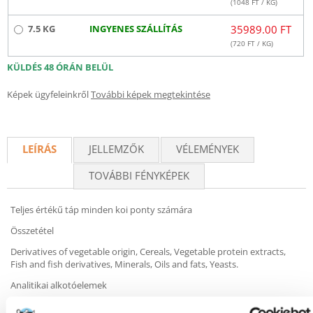
(
1048
FT / KG)
7.5 KG
INGYENES SZÁLLÍTÁS
35989.00 FT
(
720
FT / KG)
KÜLDÉS 48 ÓRÁN BELÜL
Képek ügyfeleinkről
További képek megtekintése
LEÍRÁS
JELLEMZŐK
VÉLEMÉNYEK
TOVÁBBI FÉNYKÉPEK
Teljes értékű táp minden koi ponty számára
Összetétel
Derivatives of vegetable origin, Cereals, Vegetable protein extracts,
Fish and fish derivatives, Minerals, Oils and fats, Yeasts.
Analitikai alkotóelemek
Crude protein 31,0%, Crude oils and fats 5,0%, Crude fibre 2,0%,