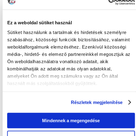
Moisture Content 7,0%.
Adalékanyago
Vitamins, pro-vitamins and chemically well-defined substances having
Ez a weboldal sütiket használ
similar effect: Vitamin A 28800 IU/kg, Vitamin D3 1800 IU/kg.
Compounds of trace elements: Manganese (manganese (II) sulphate,
Sütiket használunk a tartalmak és hirdetések személyre
monohydrate) 81 mg/kg, Zinc (zinc sulphate, monohydrate) 48 mg/kg,
szabásához, közösségi funkciók biztosításához, valamint
Iron (iron(II) sulphate, monohydrate) 32 mg/kg. Colourants,
weboldalforgalmunk elemzéséhez. Ezenkívül közösségi
Preservatives, Antioxidants.
média-, hirdető- és elemező partnereinkkel megosztjuk az
Ön weboldalhasználatra vonatkozó adatait, akik
kombinálhatják az adatokat más olyan adatokkal,
amelyeket Ön adott meg számukra vagy az Ön által
KÉRDEZZ TŐLÜNK!
használt más szolgáltatásokból gyűjtöttek.
Gyakori Kérdések (GYIK)
Részletek megjelenítése
Mindennek a megengedése
FAJTA:
Pálcák