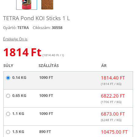
TETRA Pond KOI Sticks 1 L
Gyártó:
Cikkszám:
30558
TETRA
Értékelje Ön is
1814
Ft
(1814.40 Ft / l)
SÚLY
SZÁLLÍTÁS
ÁR
0.14 KG
1090 FT
1814.40 FT
(
1814
FT / KG)
0.65 KG
1090 FT
6822.20 FT
(
1706
FT / KG)
1.1 KG
1090 FT
6873.00 FT
(
6248
FT / KG)
1.5 KG
890 FT
10475.00 FT