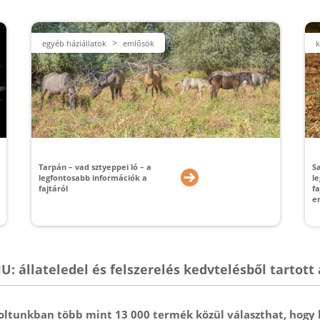
>
egyéb háziállatok
emlősök
k
Tarpán – vad sztyeppei ló – a
S
legfontosabb információk a
l
fajtáról
fa
e
U: állateledel és felszerelés kedvtelésből tartott 
boltunkban több mint 13 000 termék közül választhat, hogy