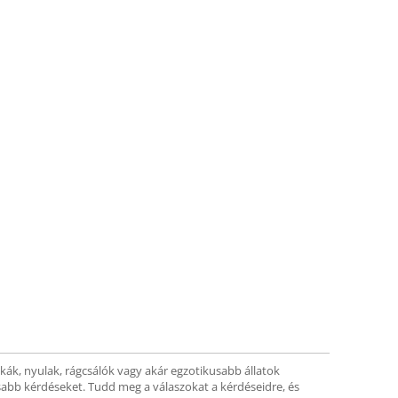
skák, nyulak, rágcsálók vagy akár egzotikusabb állatok
sabb kérdéseket. Tudd meg a válaszokat a kérdéseidre, és