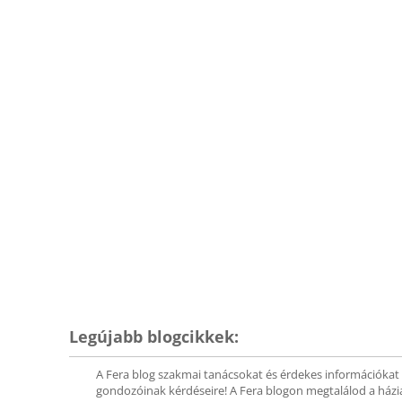
Legújabb blogcikkek:
A Fera blog szakmai tanácsokat és érdekes információkat ö
gondozóinak kérdéseire! A Fera blogon megtalálod a háziá