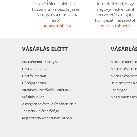
szakértőkkel folytatott
fejlesztették ki, hogy
közös munka tesz teljessé.
megóvja kedvenceink
„A kutya és a macska az
szervezetét a negatív
első”
környezeti hatásoktól.
mutass többet »
mutass többet »
VÁSÁRLÁS ELŐTT
VÁSÁRLÁ
Adatvédelmi szabályzat
A megrendelés 
Fera alkalmazás
A rendelés lehet
Fizetési módok
A rendelés vissz
Hűségprogram
Bejelentkezés a 
Általános Szerződési Feltételek
Csomagod
Szállítási díjak
Megrendelés le
A megrendelés teljesítésének ideje
Termékek elérhetősége
Regisztráció webáruházunkban