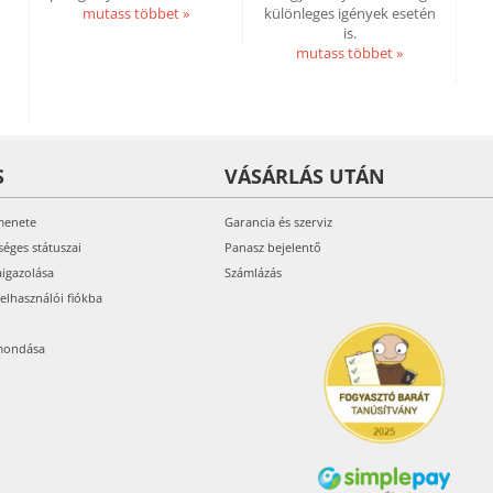
mutass többet »
különleges igények esetén
is.
mutass többet »
S
VÁSÁRLÁS UTÁN
menete
Garancia és szerviz
séges státuszai
Panasz bejelentő
aigazolása
Számlázás
felhasználói fiókba
mondása