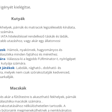
igényét kielégítse.
Kutyák
ekhelyek, párnák és matracok legszélesebb kínálata,
 számára.
- IATA hitelesítéssel rendelkező táskák és ládák,
bb utazáshoz, vagy akár egy állatorvosi
ázok
- Hámok, nyakörvek, hagyományos és
álasztéka minden fajtához és mérethez.
ára
- Válassza ki a legjobb FURminator-t, nyírógépet
t kutyája számára.
t játékok
- Labdák, rágható-, dobható- és
ra, melyek nem csak szórakoztatják kedvenced,
sarkallják.
Macskák
és akár a fűtőtestre is akasztható fekhelyek, párnák
álasztéka macskák számára. .
rakoztatásához nélkülözhetetlen tartozék. A
n bútoraink megmenekülhetnek a nemkívánatos