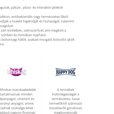
agutak, pálcás-, plüss- és interaktív játékok
szilikon, antibakteriális vagy természetes fából
ítják a toalett higiéniáját és tisztaságát, valamint
 szagokat.
s zárt kivitelben, szénszűrővel, ami megköti a
b színben és mintában kapható.
s biztonsági hálók, szabad mozgást biztosító ajtók
ra.
Whiskas macskaeledelek
A termékek
tartalmaznak minden
különlegességét a
ápanyagot, vitamint és
természetes, hazai
ásványi anyagot, amire
termelőktől származó
icádnak szüksége lehet -
összetevők gondosan
adásul nagyon finomak.
megkomponált