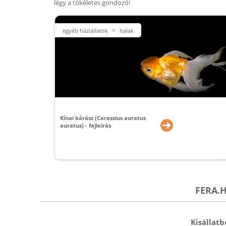
légy a tökéletes gondozó!
>
egyéb háziállatok
halak
Kínai kárász (Carassius auratus
auratus) - fajleírás
FERA.H
Kisállat