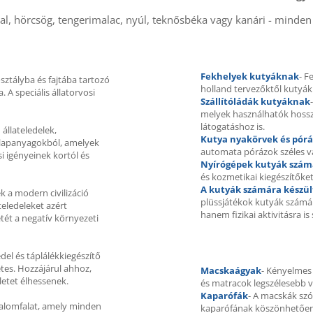
al, hörcsög, tengerimalac, nyúl, teknősbéka vagy kanári - minden 
Fekhelyek kutyáknak
- F
sztályba és fajtába tartozó
holland tervezőktől kutyák
 A speciális állatorvosi
Szállítóládák kutyáknak
melyek használhatók hossza
látogatáshoz is.
állateledelek,
Kutya nyakörvek és pór
alapanyagokból, amelyek
automata pórázok széles v
i igényeinek kortól és
Nyírógépek kutyák szám
és kozmetikai kiegészítőke
A kutyák számára készül
 a modern civilizáció
plüssjátékok kutyák számá
eledeleket azért
hanem fizikai aktivitásra is 
tét a negatív környezeti
edel és táplálékkiegészítő
etes. Hozzájárul ahhoz,
Macskaágyak
- Kényelmes 
letet élhessenek.
és matracok legszélesebb v
Kaparófák
- A macskák szó
utalomfalat, amely minden
kaparófának köszönhetőe