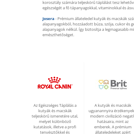
korosztály számára teljeskörű táplálást tesz lehető
egészségét a fő tápanyagokkal, vitaminokkal és ásv
Josera
- Prémium állateledel kutyák és macskák sz
alapanyagokból, hozzáadott búza, szója, cukor és g
alapanyagok nélkül. Így biztosítja a legmagasabb 
emészthetőséget.
Az Egészséges Táplálás a
A kutyák és macskák
kutyák és macskák
ugyanannyira érzékenyek
teljeskörű ismeretére utal,
modern civilizáció negat
melyet különböző
hatásaira, mint az
kutatások, illetve a profi
emberek. A prémium
tenyésztőkkel és
állateledeleket azért