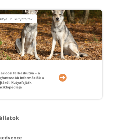
>
utya
kutyafajták
aarloosi farkaskutya – a
egfontosabb információk a
jtáról. Kutyafajták
nciklopédiája
állatok
 kedvence