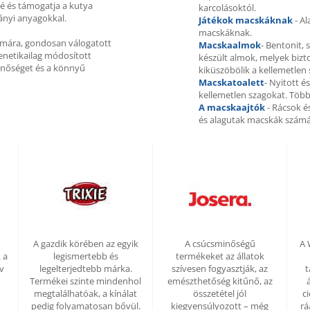
vé és támogatja a kutya
karcolásoktól.
ányi anyagokkal.
Játékok macskáknak
- Al
macskáknak.
ámára, gondosan válogatott
Macskaalmok
- Bentonit, 
enetikailag módosított
készült almok, melyek biztos
minőséget és a könnyű
kiküszöbölik a kellemetlen
Macskatoalett
- Nyitott é
kellemetlen szagokat. Töb
A macskaajtók
- Rácsok é
és alagutak macskák számá
A gazdik körében az egyik
A csúcsminőségű
A 
 a
legismertebb és
termékeket az állatok
ív
legelterjedtebb márka.
szívesen fogyasztják, az
t
Termékei szinte mindenhol
emészthetőség kitűnő, az
megtalálhatóak, a kínálat
összetétel jól
c
pedig folyamatosan bővül.
kiegyensúlyozott – még
rá