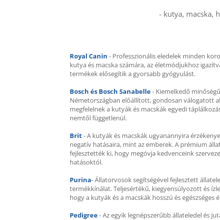
- kutya, macska, h
Royal Canin
- Professzionális eledelek minden koro
kutya és macska számára, az életmódjukhoz igazítva.
termékek elősegítik a gyorsabb gyógyulást.
Bosch és Bosch Sanabelle
- Kiemelkedő minőségű 
Németországban előállított, gondosan válogatott 
megfelelnek a kutyák és macskák egyedi táplálkozás
nemtől függetlenül.
Brit
- A kutyák és macskák ugyanannyira érzékenyek
negatív hatásaira, mint az emberek. A prémium állat
fejlesztették ki, hogy megóvja kedvenceink szerveze
hatásoktól.
Purina
- Állatorvosok segítségével fejlesztett állatel
termékkínálat. Teljesértékű, kiegyensúlyozott és ízl
hogy a kutyák és a macskák hosszú és egészséges é
Pedigree
- Az egyik legnépszerűbb állateledel és j