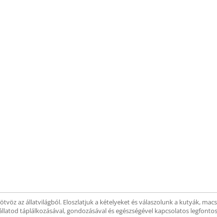
tvöz az állatvilágból. Eloszlatjuk a kételyeket és válaszolunk a kutyák, mac
llatod táplálkozásával, gondozásával és egészségével kapcsolatos legfonto