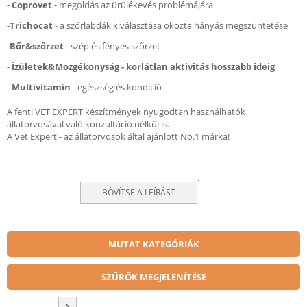
-
Coprovet
- megoldás az ürülékevés problémájára
-
Trichocat
- a szőrlabdák kiválasztása okozta hányás megszüntetése
-
Bőr&szőrzet
- szép és fényes szőrzet
-
Ízületek&Mozgékonyság
- korlátlan aktivitás hosszabb ideig
-
Multivitamin
- egészség és kondíció
A fenti VET EXPERT készítmények nyugodtan használhatók
állatorvosával való konzultáció nélkül is.
A Vet Expert - az állatorvosok által ajánlott No.1 márka!
.
BŐVÍTSE A LEÍRÁST
MUTAT KATEGÓRIÁK
SZŰRŐK MEGJELENÍTÉSE