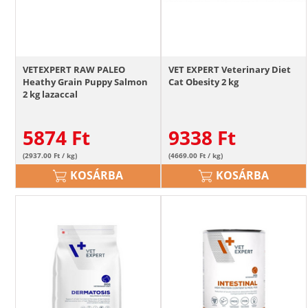
VETEXPERT RAW PALEO
VET EXPERT Veterinary Diet
Heathy Grain Puppy Salmon
Cat Obesity 2 kg
2 kg lazaccal
kölyökkutyáknak
5874
Ft
9338
Ft
(2937.00 Ft / kg)
(4669.00 Ft / kg)
KOSÁRBA
KOSÁRBA