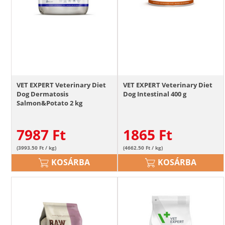
VET EXPERT Veterinary Diet
VET EXPERT Veterinary Diet
Dog Dermatosis
Dog Intestinal 400 g
Salmon&Potato 2 kg
7987
Ft
1865
Ft
(3993.50 Ft / kg)
(4662.50 Ft / kg)
KOSÁRBA
KOSÁRBA