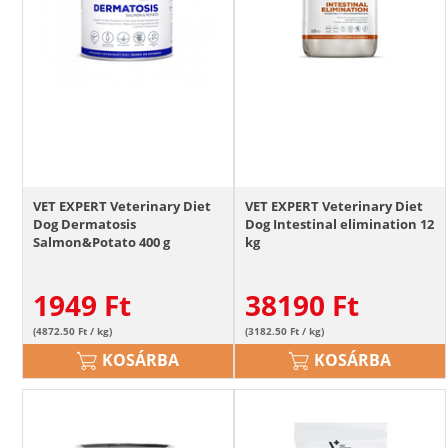
VET EXPERT Veterinary Diet
VET EXPERT Veterinary Diet
Dog Dermatosis
Dog Intestinal elimination 12
Salmon&Potato 400 g
kg
1949
Ft
38190
Ft
(4872.50 Ft / kg)
(3182.50 Ft / kg)
KOSÁRBA
KOSÁRBA