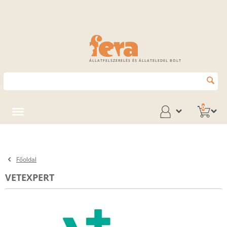
ÁLLATFELSZERELÉS ÉS ÁLLATELEDEL BOLT
0
Főoldal
VETEXPERT