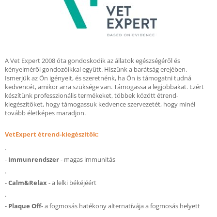
A Vet Expert 2008 óta gondoskodik az állatok egészségéről és
kényelméről gondozóikkal együtt. Hiszünk a barátság erejében.
Ismerjük az Ön igényeit, és szeretnénk, ha Ön is támogatni tudná
kedvencét, amikor arra szüksége van. Támogassa a legjobbakat. Ezért
készítünk professzionális termékeket, többek között étrend-
kiegészítőket, hogy támogassuk kedvence szervezetét, hogy minél
tovább életképes maradjon.
VetExpert étrend-kiegészítők:
.
-
Immunrendszer
- magas immunitás
.
-
Calm&Relax
- a lelki békéjéért
.
-
Plaque Off-
a fogmosás hatékony alternatívája a fogmosás helyett