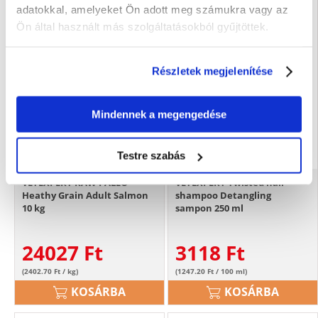
adatokkal, amelyeket Ön adott meg számukra vagy az
Ön által használt más szolgáltatásokból gyűjtöttek.
Részletek megjelenítése
Mindennek a megengedése
Testre szabás
VETEXPERT RAW PALEO
VETEXPERT Twisted hair
Heathy Grain Adult Salmon
shampoo Detangling
10 kg
sampon 250 ml
24027
Ft
3118
Ft
(2402.70 Ft / kg)
(1247.20 Ft / 100 ml)
KOSÁRBA
KOSÁRBA