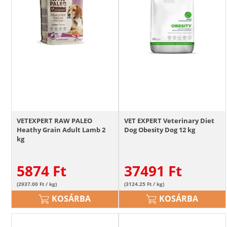
VETEXPERT RAW PALEO
VET EXPERT Veterinary Diet
Heathy Grain Adult Lamb 2
Dog Obesity Dog 12 kg
kg
5874
Ft
37491
Ft
(2937.00 Ft / kg)
(3124.25 Ft / kg)
KOSÁRBA
KOSÁRBA