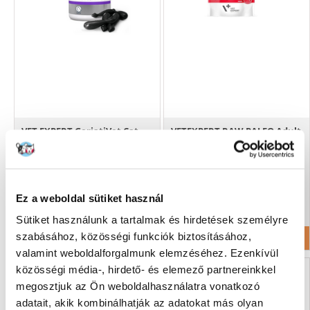
VET EXPERT GeriatiVet Cat
VETEXPERT RAW PALEO Adult
Twist off 60 db
beef 100 g
6772
Ft
824
Ft
Ez a weboldal sütiket használ
(8240.00 Ft / kg)
Sütiket használunk a tartalmak és hirdetések személyre
KOSÁRBA
KOSÁRBA
szabásához, közösségi funkciók biztosításához,
valamint weboldalforgalmunk elemzéséhez. Ezenkívül
közösségi média-, hirdető- és elemező partnereinkkel
megosztjuk az Ön weboldalhasználatra vonatkozó
adatait, akik kombinálhatják az adatokat más olyan