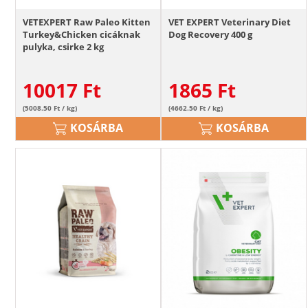
VETEXPERT Raw Paleo Kitten
VET EXPERT Veterinary Diet
Turkey&Chicken cicáknak
Dog Recovery 400 g
pulyka, csirke 2 kg
10017
Ft
1865
Ft
(5008.50 Ft / kg)
(4662.50 Ft / kg)
KOSÁRBA
KOSÁRBA