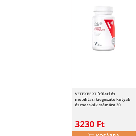
VETEXPERT ízületi és
mobilitási kiegészítő kutyák
és macskák számára 30
kapszula
3230
Ft
KOSÁRBA