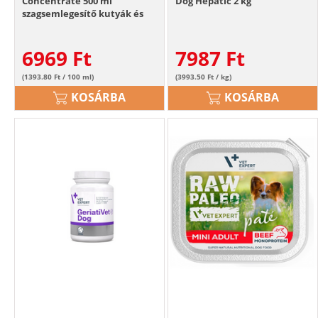
Concentrate 500 ml
Dog Hepatic 2 kg
szagsemlegesítő kutyák és
macskák számára
6969
Ft
7987
Ft
(1393.80 Ft / 100 ml)
(3993.50 Ft / kg)
KOSÁRBA
KOSÁRBA