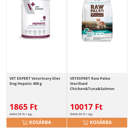
VET EXPERT Veterinary Diet
VETEXPERT Raw Paleo
Dog Hepatic 400 g
Sterilised
Chicken&Tuna&Salmon
ivartalanított macskáknak 2
kg
1865
Ft
10017
Ft
(4662.50 Ft / kg)
(5008.50 Ft / kg)
KOSÁRBA
KOSÁRBA