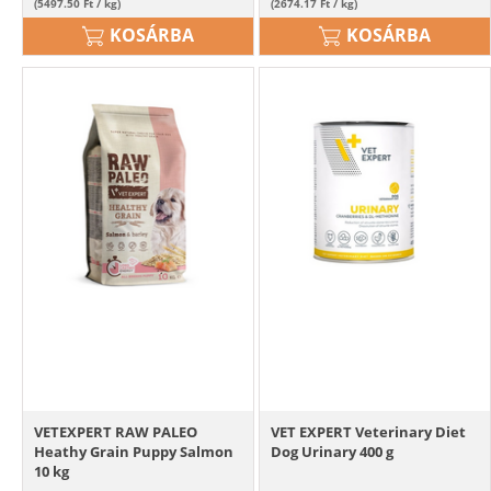
(5497.50 Ft / kg)
(2674.17 Ft / kg)
KOSÁRBA
KOSÁRBA
VETEXPERT RAW PALEO
VET EXPERT Veterinary Diet
Heathy Grain Puppy Salmon
Dog Urinary 400 g
10 kg