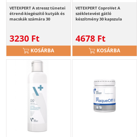
VETEXPERT A stressz tünetei
VETEXPERT CoproVet A
étrend-kiegészítő kutyák és
székletevést gátló
macskák számára 30
készítmény 30 kapszula
kapszula
3230
Ft
4678
Ft
KOSÁRBA
KOSÁRBA