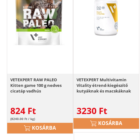
VETEXPERT RAW PALEO
VETEXPERT Multivitamin
Kitten game 100 g nedves
Vitality étrend-kiegészítő
cicatáp vadhús
kutyáknak és macskáknak
30 kapszula
824
Ft
3230
Ft
(8240.00 Ft / kg)
KOSÁRBA
KOSÁRBA