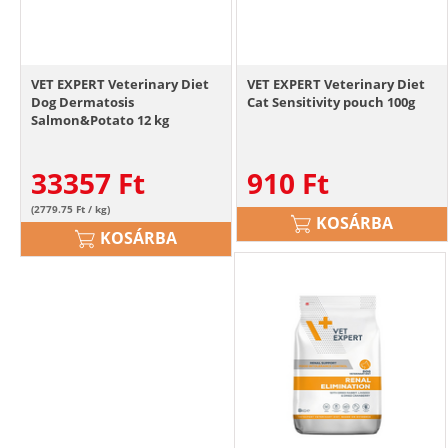
VET EXPERT Veterinary Diet
VET EXPERT Veterinary Diet
Dog Dermatosis
Cat Sensitivity pouch 100g
Salmon&Potato 12 kg
33357
Ft
910
Ft
(2779.75 Ft / kg)
KOSÁRBA
KOSÁRBA