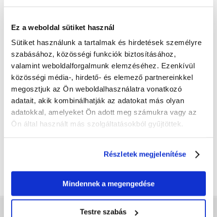
Ez a weboldal sütiket használ
Sütiket használunk a tartalmak és hirdetések személyre
szabásához, közösségi funkciók biztosításához,
valamint weboldalforgalmunk elemzéséhez. Ezenkívül
közösségi média-, hirdető- és elemező partnereinkkel
megosztjuk az Ön weboldalhasználatra vonatkozó
TRIXIE Szállító box nylon 60 x
TRIXIE Szállító box nylon 80 x
adatait, akik kombinálhatják az adatokat más olyan
50 x 50 cm 7 kg
55 x 65 cm 8 kg
adatokkal, amelyeket Ön adott meg számukra vagy az
Ön által használt más szolgáltatásokból gyűjtöttek.
13586
Ft
17989
Ft
Részletek megjelenítése
KOSÁRBA
KOSÁRBA
Mindennek a megengedése
Testre szabás