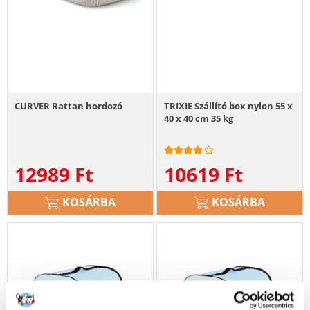
CURVER Rattan hordozó
TRIXIE Szállító box nylon 55 x
40 x 40 cm 35 kg
12989
Ft
10619
Ft
KOSÁRBA
KOSÁRBA