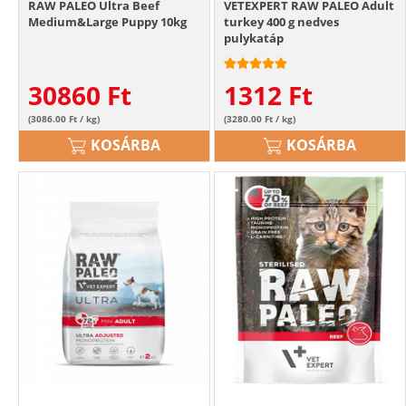
RAW PALEO Ultra Beef
VETEXPERT RAW PALEO Adult
Medium&Large Puppy 10kg
turkey 400 g nedves
pulykatáp
30860
Ft
1312
Ft
(3086.00 Ft / kg)
(3280.00 Ft / kg)
KOSÁRBA
KOSÁRBA