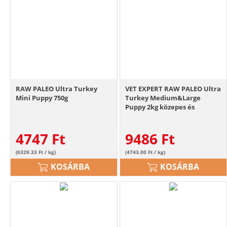
RAW PALEO Ultra Turkey
VET EXPERT RAW PALEO Ultra
Mini Puppy 750g
Turkey Medium&Large
Puppy 2kg közepes és
nagytestű kölyökkutyáknak
pulyka
4747
Ft
9486
Ft
(6329.33 Ft / kg)
(4743.00 Ft / kg)
KOSÁRBA
KOSÁRBA