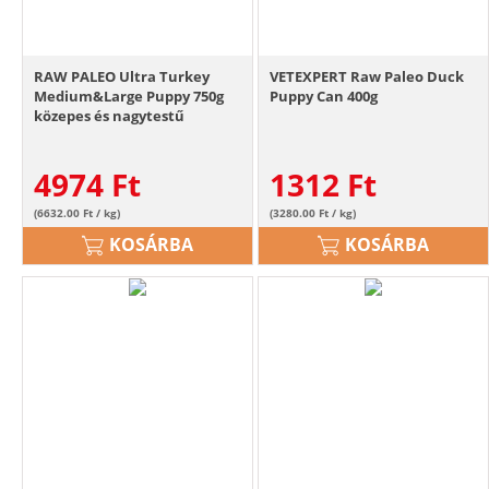
RAW PALEO Ultra Turkey
VETEXPERT Raw Paleo Duck
Medium&Large Puppy 750g
Puppy Can 400g
közepes és nagytestű
kutyakölyköknek pulyka
4974
Ft
1312
Ft
(6632.00 Ft / kg)
(3280.00 Ft / kg)
KOSÁRBA
KOSÁRBA