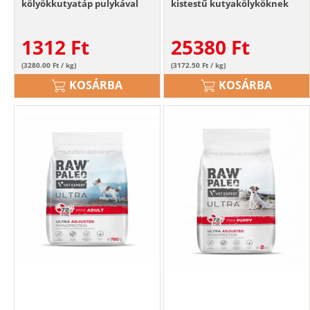
kölyökkutyatáp pulykával
kistestű kutyakölyköknek
pulyka
1312
Ft
25380
Ft
(3280.00 Ft / kg)
(3172.50 Ft / kg)
KOSÁRBA
KOSÁRBA