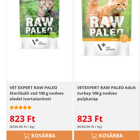
VET EXPERT RAW PALEO
VETEXPERT RAW PALEO Adult
Sterilizált vad 100 g nedves
turkey 100 g nedves
eledel ivartalanított
pulykatáp
macskáknak szarvastehén
823
Ft
823
Ft
(8230.00 Ft / kg)
(8230.00 Ft / kg)
KOSÁRBA
KOSÁRBA