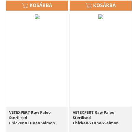
KOSÁRBA
KOSÁRBA
VETEXPERT Raw Paleo
VETEXPERT Raw Paleo
Sterilised
Sterilised
Chicken&Tuna&Salmon
Chicken&Tuna&Salmon
ivartalanított macskáknak 6
ivartalanított macskáknak