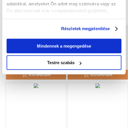
adatokkal, amelyeket Ön adott meg számukra vagy az
Ön által használt más szolgáltatásokból gyűjtöttek.
Részletek megjelenítése
RAW PALEO Ultra Beef
VETEXPERT RAW PALEO Adult
Medium&Large Adult 2kg
turkey 800 g nedves
pulykatáp
Mindennek a megengedése
9778
Ft
2114
Ft
Testre szabás
(4889.00 Ft / kg)
(2642.50 Ft / kg)
KOSÁRBA
KOSÁRBA