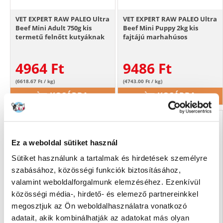
VET EXPERT RAW PALEO Ultra
VET EXPERT RAW PALEO Ultra
Beef Mini Adult 750g kis
Beef Mini Puppy 2kg kis
termetű felnőtt kutyáknak
fajtájú marhahúsos
marhahús
kölyökkutyáknak
4964
Ft
9486
Ft
(6618.67 Ft / kg)
(4743.00 Ft / kg)
KOSÁRBA
KOSÁRBA
Ez a weboldal sütiket használ
Sütiket használunk a tartalmak és hirdetések személyre
szabásához, közösségi funkciók biztosításához,
valamint weboldalforgalmunk elemzéséhez. Ezenkívül
közösségi média-, hirdető- és elemező partnereinkkel
megosztjuk az Ön weboldalhasználatra vonatkozó
adatait, akik kombinálhatják az adatokat más olyan