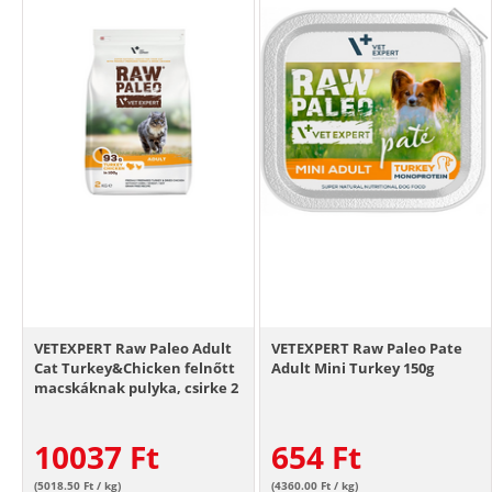
VETEXPERT Raw Paleo Adult
VETEXPERT Raw Paleo Pate
Cat Turkey&Chicken felnőtt
Adult Mini Turkey 150g
macskáknak pulyka, csirke 2
kg
10037
Ft
654
Ft
(5018.50 Ft / kg)
(4360.00 Ft / kg)