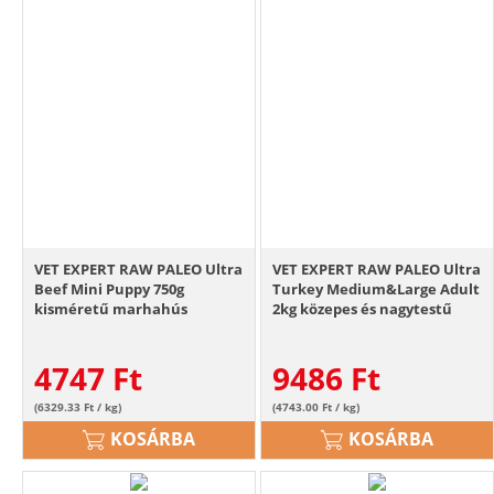
VET EXPERT RAW PALEO Ultra
VET EXPERT RAW PALEO Ultra
Beef Mini Puppy 750g
Turkey Medium&Large Adult
kisméretű marhahús
2kg közepes és nagytestű
kölyökkutyáknak
kutyáknak pulyka
4747
Ft
9486
Ft
(6329.33 Ft / kg)
(4743.00 Ft / kg)
KOSÁRBA
KOSÁRBA