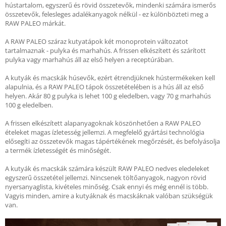
hústartalom, egyszerű és rövid összetevők, mindenki számára ismerős
összetevők, felesleges adalékanyagok nélkül - ez különbözteti meg a
RAW PALEO márkát.
A RAW PALEO száraz kutyatápok két monoprotein változatot
tartalmaznak - pulyka és marhahús. A frissen elkészített és szárított
pulyka vagy marhahús áll az első helyen a receptúrában.
A kutyák és macskák húsevők, ezért étrendjüknek hústermékeken kell
alapulnia, és a RAW PALEO tápok összetételében is a hús áll az első
helyen. Akár 80 g pulyka is lehet 100 g eledelben, vagy 70 g marhahús
100 g eledelben.
A frissen elkészített alapanyagoknak köszönhetően a RAW PALEO
ételeket magas ízletesség jellemzi. A megfelelő gyártási technológia
elősegíti az összetevők magas tápértékének megőrzését, és befolyásolja
a termék ízletességét és minőségét.
A kutyák és macskák számára készült RAW PALEO nedves eledeleket
egyszerű összetétel jellemzi. Nincsenek töltőanyagok, nagyon rövid
nyersanyaglista, kivételes minőség. Csak ennyi és még ennél is több.
Vagyis minden, amire a kutyáknak és macskáknak valóban szükségük
van.