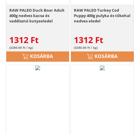
RAW PALEO Duck Boar Adult
RAW PALEO Turkey Cod
400g nedves kacsa és
Puppy 400g pulyka és tőkehal
vaddisznó kutyaeledel
nedves eledel
kölyökkutyáknak
1312
Ft
1312
Ft
(3280.00 Ft / kg)
(3280.00 Ft / kg)
KOSÁRBA
KOSÁRBA