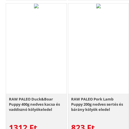
RAW PALEO Duck&Boar
RAW PALEO Pork Lamb
Puppy 400g nedves kacsa és
Puppy 200g nedves sertés és
vaddisznó kölyökeledel
bárány kölyök eledel
1312
Ft
823
Ft