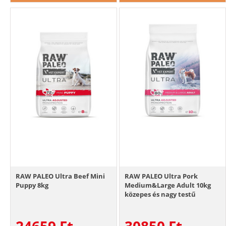
RAW PALEO Ultra Beef Mini
RAW PALEO Ultra Pork
Puppy 8kg
Medium&Large Adult 10kg
közepes és nagy testű
felnőtt kutyák számára
sertéshús
24659
Ft
30850
Ft