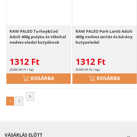
RAW PALEO Turkey&Cod
RAW PALEO Pork Lamb Adult
Adult 400g pulyka és tőkehal
400g nedves sertés és bárány
nedves eledel kutyáknak
kutyaeledel
1312
Ft
1312
Ft
(3280.00 Ft / kg)
(3280.00 Ft / kg)
KOSÁRBA
KOSÁRBA
1
2
VÁSÁRLÁS ELŐTT