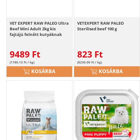
VET EXPERT RAW PALEO Ultra
VETEXPERT RAW PALEO
Beef Mini Adult 2kg kis
Sterilised beef 100 g
fajtájú felnőtt kutyáknak
marhahús
9489
Ft
823
Ft
(1186.13 Ft / kg)
(8230.00 Ft / kg)
KOSÁRBA
KOSÁRBA