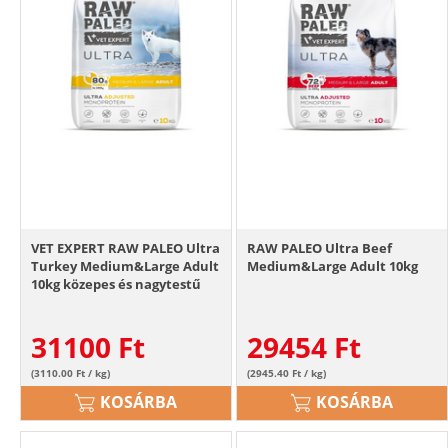
VET EXPERT RAW PALEO Ultra
RAW PALEO Ultra Beef
Turkey Medium&Large Adult
Medium&Large Adult 10kg
10kg közepes és nagytestű
kutyáknak pulyka
31100
Ft
29454
Ft
(3110.00 Ft / kg)
(2945.40 Ft / kg)
KOSÁRBA
KOSÁRBA