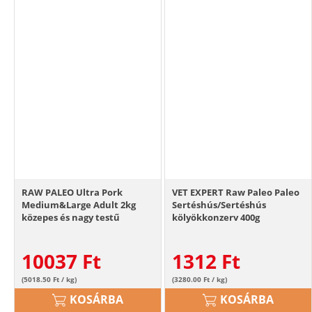
RAW PALEO Ultra Pork
VET EXPERT Raw Paleo Paleo
Medium&Large Adult 2kg
Sertéshús/Sertéshús
közepes és nagy testű
kölyökkonzerv 400g
felnőtt kutyák számára
sertéshús
10037
Ft
1312
Ft
(5018.50 Ft / kg)
(3280.00 Ft / kg)
KOSÁRBA
KOSÁRBA