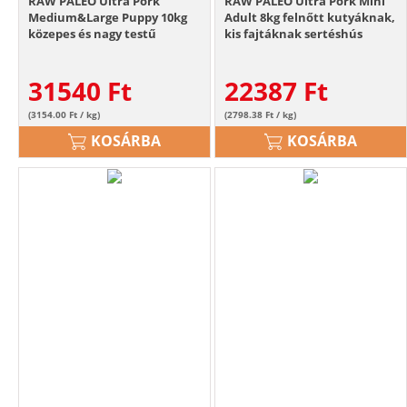
RAW PALEO Ultra Pork
RAW PALEO Ultra Pork Mini
Medium&Large Puppy 10kg
Adult 8kg felnőtt kutyáknak,
közepes és nagy testű
kis fajtáknak sertéshús
kiskutyák számára sertéshús
31540
Ft
22387
Ft
(3154.00 Ft / kg)
(2798.38 Ft / kg)
KOSÁRBA
KOSÁRBA