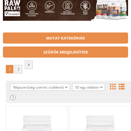
MUTAT KATEGÓRIÁK
SZŰRŐK MEGJELENÍTÉSE
1
2
Népszerűség szerint: csökkenő
50 egy oldalon
?