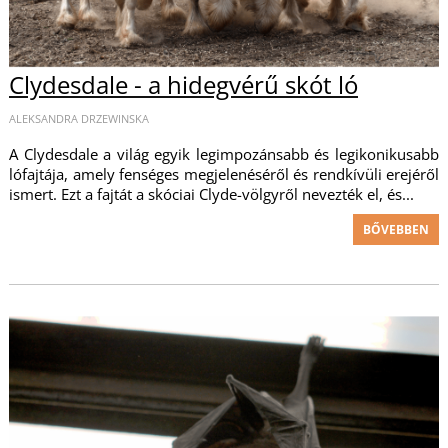
Clydesdale - a hidegvérű skót ló
ALEKSANDRA DRZEWINSKA
A Clydesdale a világ egyik legimpozánsabb és legikonikusabb
lófajtája, amely fenséges megjelenéséről és rendkívüli erejéről
ismert. Ezt a fajtát a skóciai Clyde-völgyről nevezték el, és...
BŐVEBBEN