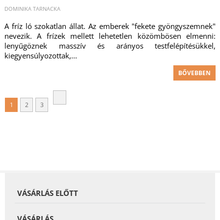
DOMINIKA TARNACKA
A fríz ló szokatlan állat. Az emberek "fekete gyöngyszemnek"
nevezik. A frízek mellett lehetetlen közömbösen elmenni:
lenyűgöznek masszív és arányos testfelépítésükkel,
kiegyensúlyozottak,...
BŐVEBBEN
1
2
3
VÁSÁRLÁS ELŐTT
VÁSÁRLÁS