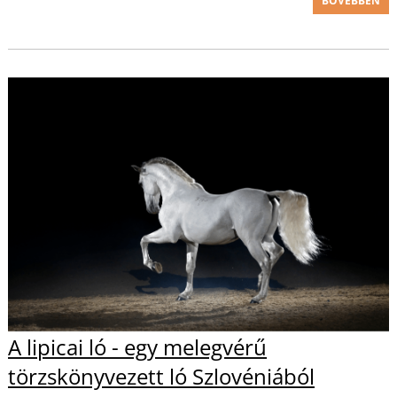
BŐVEBBEN
A lipicai ló - egy melegvérű
törzskönyvezett ló Szlovéniából