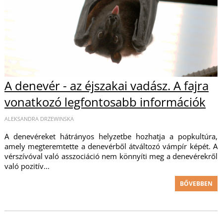
A denevér - az éjszakai vadász. A fajra
vonatkozó legfontosabb információk
ALEKSANDRA DRZEWINSKA
A denevéreket hátrányos helyzetbe hozhatja a popkultúra,
amely megteremtette a denevérből átváltozó vámpír képét. A
vérszívóval való asszociáció nem könnyíti meg a denevérekről
való pozitív...
BŐVEBBEN