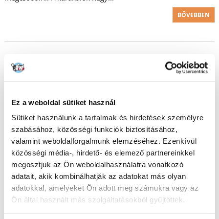
BŐVEBBEN
Ez a weboldal sütiket használ
Sütiket használunk a tartalmak és hirdetések személyre
szabásához, közösségi funkciók biztosításához,
valamint weboldalforgalmunk elemzéséhez. Ezenkívül
közösségi média-, hirdető- és elemező partnereinkkel
megosztjuk az Ön weboldalhasználatra vonatkozó
adatait, akik kombinálhatják az adatokat más olyan
adatokkal, amelyeket Ön adott meg számukra vagy az
Ön által használt más szolgáltatásokból gyűjtöttek.
Európai vadmacska (Felis silvestris)