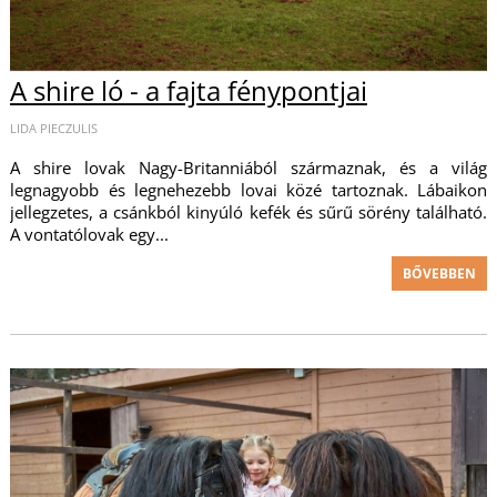
A shire ló - a fajta fénypontjai
LIDA PIECZULIS
A shire lovak Nagy-Britanniából származnak, és a világ
legnagyobb és legnehezebb lovai közé tartoznak. Lábaikon
jellegzetes, a csánkból kinyúló kefék és sűrű sörény található.
A vontatólovak egy...
BŐVEBBEN