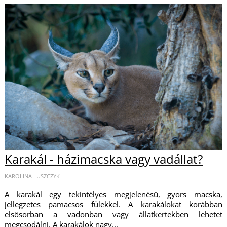
Karakál - házimacska vagy vadállat?
KAROLINA LUSZCZYK
A karakál egy tekintélyes megjelenésű, gyors macska,
jellegzetes pamacsos fülekkel. A karakálokat korábban
elsősorban a vadonban vagy állatkertekben lehetet
megcsodálni. A karakálok nagy...