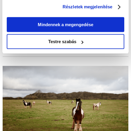
KAROLINA LUSZCZYK
Részletek megjelenítése
A vadmacska a macskafélék családjába tartozó húsevő emlős.
A fajt először 1775-ben írták le, amikor az európai erdőkben
viszonylag nagy volt a száma. A vadmacskák vadászata és a
Mindennek a megengedése
területüket...
BŐVEBBEN
Testre szabás