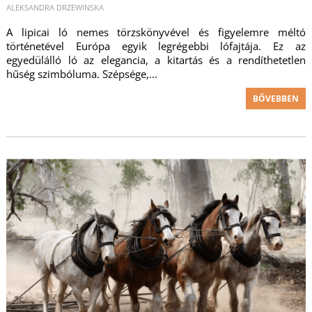
ALEKSANDRA DRZEWINSKA
A lipicai ló nemes törzskönyvével és figyelemre méltó
történetével Európa egyik legrégebbi lófajtája. Ez az
egyedülálló ló az elegancia, a kitartás és a rendíthetetlen
hűség szimbóluma. Szépsége,...
BŐVEBBEN