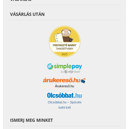
VÁSÁRLÁS UTÁN
Árukereső.hu
Olcsóbbat.hu – Spórolni
tudni kell
ISMERJ MEG MINKET