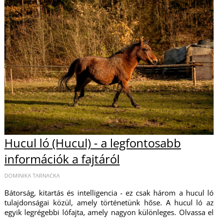
Hucul ló (Hucul) - a legfontosabb
információk a fajtáról
DOMINIKA TARNACKA
Bátorság, kitartás és intelligencia - ez csak három a hucul ló
tulajdonságai közül, amely történetünk hőse. A hucul ló az
egyik legrégebbi lófajta, amely nagyon különleges. Olvassa el