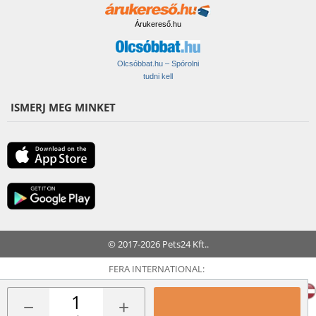
Árukereső.hu
Olcsóbbat.hu – Spórolni
tudni kell
ISMERJ MEG MINKET
© 2017-2026 Pets24 Kft..
FERA INTERNATIONAL:
−
+