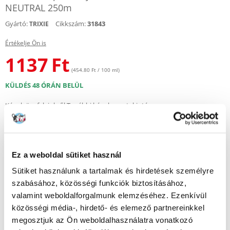
NEUTRAL 250m
Gyártó:
Cikkszám:
31843
TRIXIE
Értékelje Ön is
1137
Ft
(454.80 Ft / 100 ml)
KÜLDÉS 48 ÓRÁN BELÜL
Képek ügyfeleinkről
További képek megtekintése
Leírás
Ez a weboldal sütiket használ
A TRIXIE Neutral sampon
ideális megoldás érzékeny bőrű állatok
számára. Az illat- és színezékmentes, kíméletes formula hatékonyan
Sütiket használunk a tartalmak és hirdetések személyre
tisztítja a kutya vagy macska szőrét és bőrét, irritáció nélkül. Rendszeres
szabásához, közösségi funkciók biztosításához,
használatával egészséges, tiszta és puha szőrzet érhető el.
valamint weboldalforgalmunk elemzéséhez. Ezenkívül
Legfontosabb jellemzők:
közösségi média-, hirdető- és elemező partnereinkkel
Tartalom: 250 ml
megosztjuk az Ön weboldalhasználatra vonatkozó
Kutyák és macskák számára