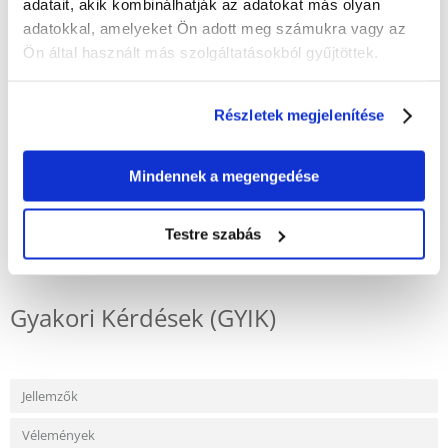
adatait, akik kombinálhatják az adatokat más olyan
Illat- és színezékmentes
adatokkal, amelyeket Ön adott meg számukra vagy az
Kíméletes, hipoallergén formula
Ön által használt más szolgáltatásokból gyűjtöttek.
Ideális mindennapi ápoláshoz és érzékeny bőrre
Kizárólag teljes csomagolásban értékesíthető
Részletek megjelenítése
Válassza a biztonságos és hatékony ápolást – gondoskodjon kedvence
egészséges szőrzetéről irritáció nélkül.
Mindennek a megengedése
Testre szabás
KÉRDEZZ TŐLÜNK!
Gyakori Kérdések (GYIK)
Jellemzők
Vélemények