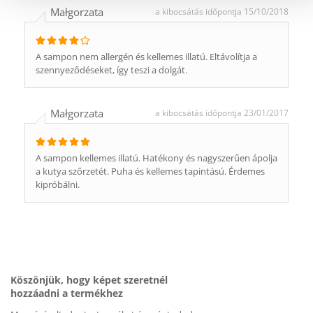
Małgorzata
a kibocsátás időpontja 15/10/2018
A sampon nem allergén és kellemes illatú. Eltávolítja a
szennyeződéseket, így teszi a dolgát.
Małgorzata
a kibocsátás időpontja 23/01/2017
A sampon kellemes illatú. Hatékony és nagyszerűen ápolja
a kutya szőrzetét. Puha és kellemes tapintású. Érdemes
kipróbálni.
Köszönjük, hogy képet szeretnél
hozzáadni a termékhez