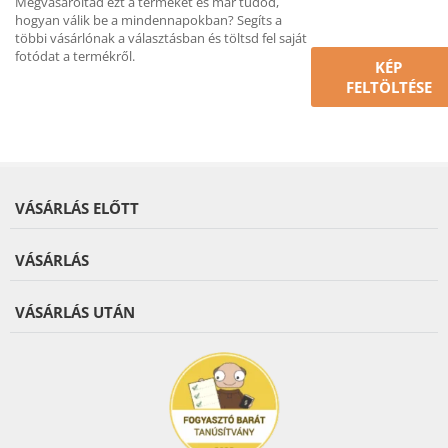
Megvásároltad ezt a terméket és már tudod,
hogyan válik be a mindennapokban? Segíts a
többi vásárlónak a választásban és töltsd fel saját
fotódat a termékről.
KÉP
FELTÖLTÉSE
VÁSÁRLÁS ELŐTT
VÁSÁRLÁS
VÁSÁRLÁS UTÁN