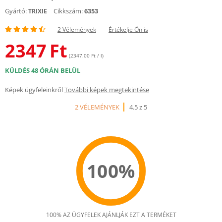
Gyártó:
Cikkszám:
6353
TRIXIE
2 Vélemények
Értékelje Ön is
2347
Ft
(2347.00 Ft / l)
KÜLDÉS 48 ÓRÁN BELÜL
Képek ügyfeleinkről
További képek megtekintése
2 VÉLEMÉNYEK
4.5 z 5
100%
100% AZ ÜGYFELEK AJÁNLJÁK EZT A TERMÉKET