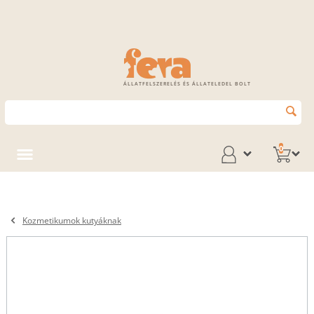
ÁLLATFELSZERELÉS ÉS ÁLLATELEDEL BOLT
0
Kozmetikumok kutyáknak