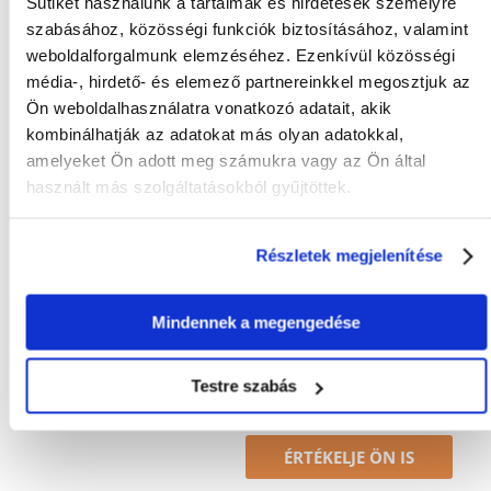
Sütiket használunk a tartalmak és hirdetések személyre
szabásához, közösségi funkciók biztosításához, valamint
Tulajdonságok
weboldalforgalmunk elemzéséhez. Ezenkívül közösségi
média-, hirdető- és elemező partnereinkkel megosztjuk az
KAPACITÁS (ML):
1000
Ön weboldalhasználatra vonatkozó adatait, akik
GYÁRTÓ:
TRIXIE
kombinálhatják az adatokat más olyan adatokkal,
amelyeket Ön adott meg számukra vagy az Ön által
Javasolt felhasználás
használt más szolgáltatásokból gyűjtöttek.
AJÁNLOTT:
Hosszú bundához
Részletek megjelenítése
Mi a termék értékelési szabályzat?
Csak regisztrált FERA.HU vásárlók írhatnak véleményt, akik
Mindennek a megengedése
megvásárolták ezt a terméket. A csillagok által adott értékelés
az összes értékelés átlaga. A felülvizsgálat moderálása után
pozitív és negatív értékeléseket is közzéteszünk.et.
Testre szabás
Értékelések
ÉRTÉKELJE ÖN IS