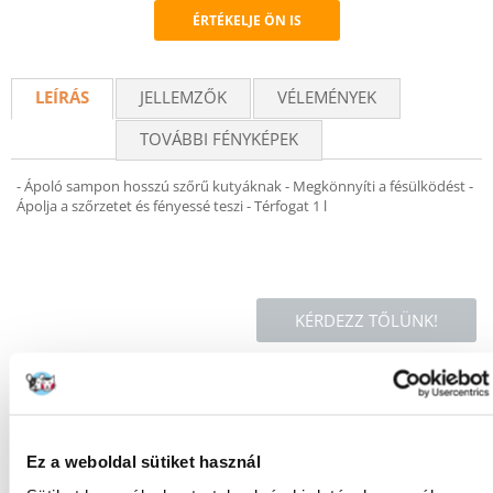
ÉRTÉKELJE ÖN IS
Recommend
LEÍRÁS
JELLEMZŐK
VÉLEMÉNYEK
TOVÁBBI FÉNYKÉPEK
- Ápoló sampon hosszú szőrű kutyáknak - Megkönnyíti a fésülködést -
Ápolja a szőrzetet és fényessé teszi - Térfogat 1 l
KÉRDEZZ TŐLÜNK!
Gyakori Kérdések (GYIK)
Ez a weboldal sütiket használ
FAJTA:
Do długiej sierści