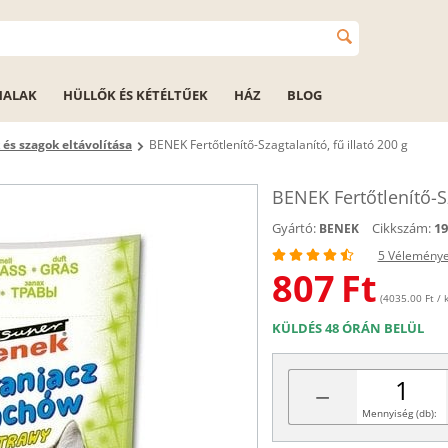
HALAK
HÜLLŐK ÉS KÉTÉLTŰEK
HÁZ
BLOG
 és szagok eltávolítása
BENEK Fertőtlenítő-Szagtalanító, fű illató 200 g
BENEK Fertőtlenítő-Sz
Gyártó:
Cikkszám:
19
BENEK
5 Vélemény
807
Ft
(4035.00 Ft / k
KÜLDÉS 48 ÓRÁN BELÜL
−
Mennyiség (db):