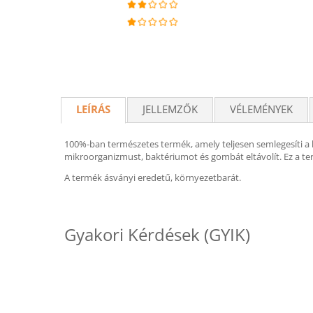
LEÍRÁS
JELLEMZŐK
VÉLEMÉNYEK
100%-ban természetes termék, amely teljesen semlegesíti a 
mikroorganizmust, baktériumot és gombát eltávolít. Ez a ter
A termék ásványi eredetű, környezetbarát.
Gyakori Kérdések (GYIK)