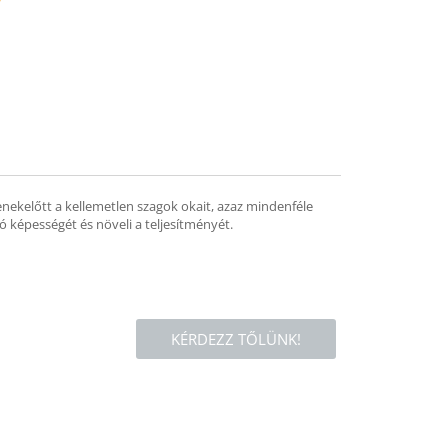
mend
ekelőtt a kellemetlen szagok okait, azaz mindenféle
 képességét és növeli a teljesítményét.
KÉRDEZZ TŐLÜNK!