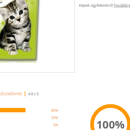
Képek ügyfeleinkről
További 
 VÉLEMÉNYEK
4.8 z 5
80%
20%
100%
0%