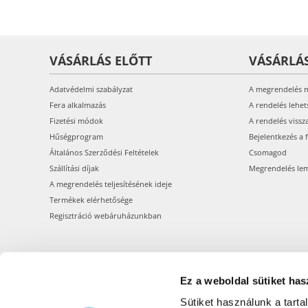
VÁSÁRLÁS ELŐTT
VÁSÁRLÁ
Adatvédelmi szabályzat
A megrendelés 
Fera alkalmazás
A rendelés lehet
Fizetési módok
A rendelés vissz
Hűségprogram
Bejelentkezés a 
Általános Szerződési Feltételek
Csomagod
Szállítási díjak
Megrendelés le
A megrendelés teljesítésének ideje
Termékek elérhetősége
Regisztráció webáruházunkban
Ez a weboldal sütiket has
Sütiket használunk a tart