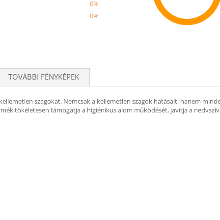
0%
0%
Recom
TOVÁBBI FÉNYKÉPEK
kellemetlen szagokat. Nemcsak a kellemetlen szagok hatásait, hanem minden
mék tökéletesen támogatja a higiénikus alom működését, javítja a nedvszívó