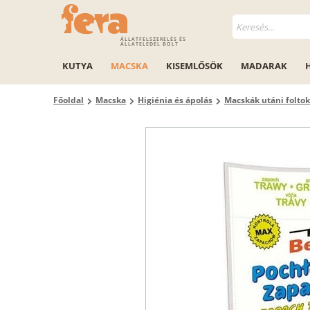
ÁLLATFELSZERELÉS ÉS
ÁLLATELEDEL BOLT
KUTYA
MACSKA
KISEMLŐSÖK
MADARAK
Főoldal
Macska
Higiénia és ápolás
Macskák utáni foltok