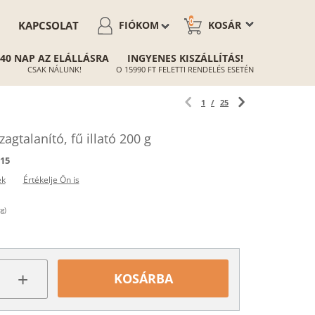
0
KAPCSOLAT
FIÓKOM
KOSÁR
40 NAP AZ ELÁLLÁSRA
INGYENES KISZÁLLÍTÁS!
CSAK NÁLUNK!
O 15990 FT FELETTI RENDELÉS ESETÉN
1
/
25
agtalanító, fű illató 200 g
15
ek
Értékelje Ön is
g)
+
KOSÁRBA